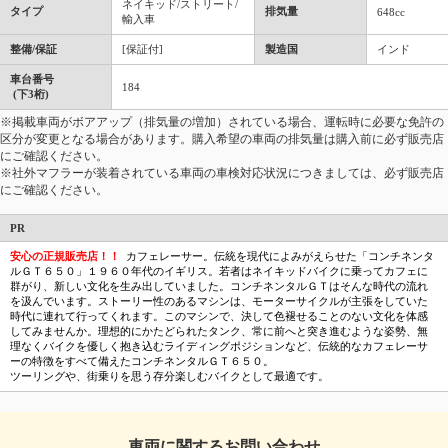
ネイキッド/ストリート/
タイプ
排気量
648cc
輸入車
整備/保証
[保証付]
製造国
インド
車台番号
184
(下3桁)
※掲載車両がボアアップ（排気量の増加）されている場合、運転時に必要な免許の
区分が変更となる場合があります。購入希望の車両の排気量は購入前に必ず販売店
にご確認ください。
※社外マフラーが装着されている車両の車検対応状況につきましては、必ず販売店
にご確認ください。
PR
安心の正規販売店！！
カフェレーサー。伝統を現代によみがえらせた「コンチネンタ
ルＧＴ６５０」１９６０年代のイギリス。若者はネイキッドバイクに乗ってカフェに
群がり、新しい文化を生み出していました。コンチネンタルＧＴはそんな時代の流れ
を汲んでいます。ストーリー性のあるマシンは、モーターサイクルが主張をしていた
時代に連れて行ってくれます。このマシンで、決して色褪せることのない文化を体感
してみませんか。理想的にかたどられたタンク、常に前へと突き進むような姿勢、無
理なくバイクを優しく抱き込むライディングポジションなど、伝統的なカフェレーサ
ーの特徴をすべて備えたコンチネンタルＧＴ６５０。
ツーリングや、街乗りを思う存分楽しむバイクとして最適です。
車両に関するお問い合わせ