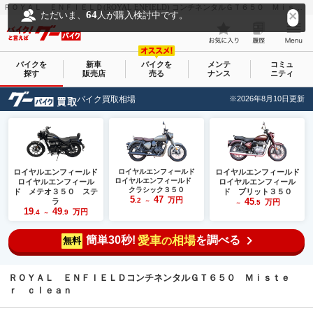
ＲＯＹＡＬ ＥＮＦＩＥＬＤ(ROYAL ENFIELD) コンチネンタルＧＴ６５０ Ｍｉｓｔｅｒ ｃｌｅａｎ｜ＳＰＥＥＤ ｍｏｔｏｒ ｇａｒａｇｅ｜新車・中古バイクなら【グーバイク(GooBike)】
64
ただいま、
人が購入検討中です。
バイクを
新車
バイクを
メンテ
コミュ
探す
販売店
売る
ナンス
ニティ
バイク買取相場
※2026年8月10日更新
ロイヤルエンフィールド
ロイヤルエンフィールド
ロイヤルエンフィールド
ロイヤルエンフィールド
ロイヤルエンフィール
ロイヤルエンフィール
クラシック３５０
ド メテオ３５０ ステ
ド ブリット３５０
5
47
万円
.2
45
ラ
～
万円
.5
～
19
49
万円
.4
.9
～
簡単30秒!
愛車
相場
を調べる
の
無料
ＲＯＹＡＬ ＥＮＦＩＥＬＤコンチネンタルＧＴ６５０ Ｍｉｓｔｅ
ｒ ｃｌｅａｎ