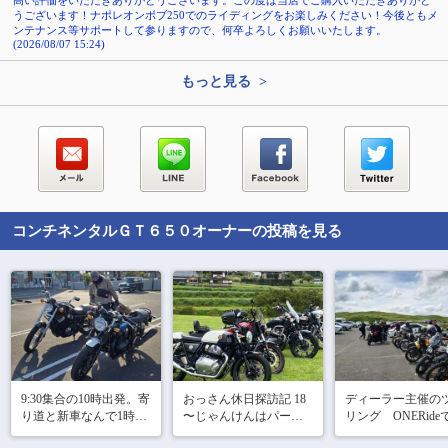
高い評価をいただきありがとうございます。この度は当店でご購入いただきありがと
うございます！ナポレオンボブ250でのライディングをお楽しみください！今後ともメ
ンテナンス等サポートして参りますので、何卒よろしくお願いいたします。
(2026/08/07 15:24)
もっと見る >
コンチネンタルＧＴ６５０
オーナーの投稿を見る
9:30集合の10時出発。寄
おっさん休日探訪記 18

ディーラー主催の
り道と新車なんで1時間
〜じゃんけんはパーが
リング　ONERide
おきくらいに休憩しな
強い？ONE RIDE 2025
蘇方面ウロウロし