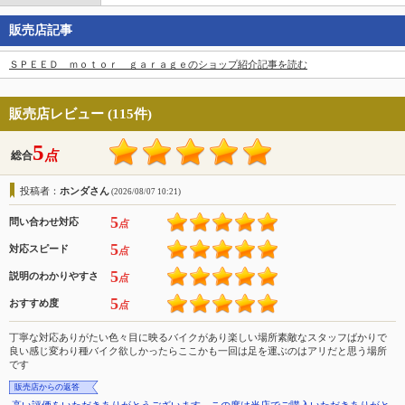
販売店記事
ＳＰＥＥＤ ｍｏｔｏｒ ｇａｒａｇｅのショップ紹介記事を読む
販売店レビュー (115件)
5
点
総合
投稿者：
ホンダさん
(2026/08/07 10:21)
5
問い合わせ対応
点
5
対応スピード
点
5
説明のわかりやすさ
点
5
おすすめ度
点
丁寧な対応ありがたい色々目に映るバイクがあり楽しい場所素敵なスタッフばかりで
良い感じ変わり種バイク欲しかったらここかも一回は足を運ぶのはアリだと思う場所
です
販売店からの返答