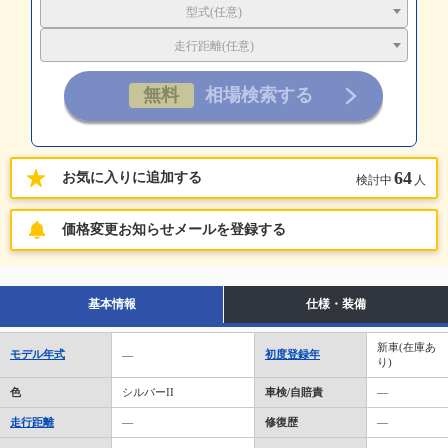
型式(任意)
走行距離(任意)
64
お気に入りに追加する
検討中
人
価格変更お知らせメールを登録する
基本情報
仕様・装備
新車(在庫あ
モデル年式
初度登録年
―
り)
色
シルバーII
車検/自賠責
―
走行距離
―
修復歴
―