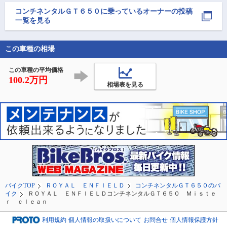
がら垂水まで行って海
参加〜

た。
鮮食って佐多岬へ。い
9月21日（日）今日は、
コンチネンタルＧＴ６５０
に乗っているオーナーの投稿
つの間にか腰に掛けて
京都府南丹市美山町の
一覧を見る
た帽子がどっかで吹っ
ZERO-BASEというライ
飛んでた悲しみを抱き
ダーズカフェで行われ
つつ電熱ベストON。帰
たロイヤルエンフィー
この車種の相場
りついた
ル
この車種の平均価格
100.2万円
相場表を見る
バイクTOP
ＲＯＹＡＬ ＥＮＦＩＥＬＤ
コンチネンタルＧＴ６５０のバ
イク
ＲＯＹＡＬ ＥＮＦＩＥＬＤコンチネンタルＧＴ６５０ Ｍｉｓｔｅ
ｒ ｃｌｅａｎ
利用規約
個人情報の取扱いについて
お問合せ
個人情報保護方針