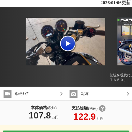
2026/01/06更新
伝統を現代に
Ｔ６５０」
動画1件
写真
本体価格
支払総額
(税込)
(税込)
107.8
122.9
万円
万円