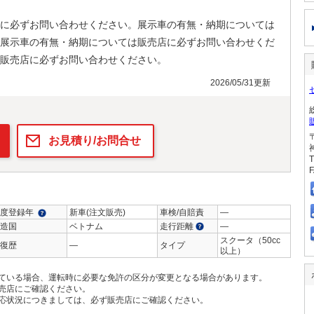
に必ずお問い合わせください。展示車の有無・納期については
展示車の有無・納期については販売店に必ずお問い合わせくだ
販売店に必ずお問い合わせください。
2026/05/31更新
お見積り/お問合せ
T
F
度登録年
新車(注文販売)
車検/自賠責
―
造国
ベトナム
走行距離
―
スクータ（50cc
復歴
―
タイプ
以上）
ている場合、運転時に必要な免許の区分が変更となる場合があります。
売店にご確認ください。
応状況につきましては、必ず販売店にご確認ください。