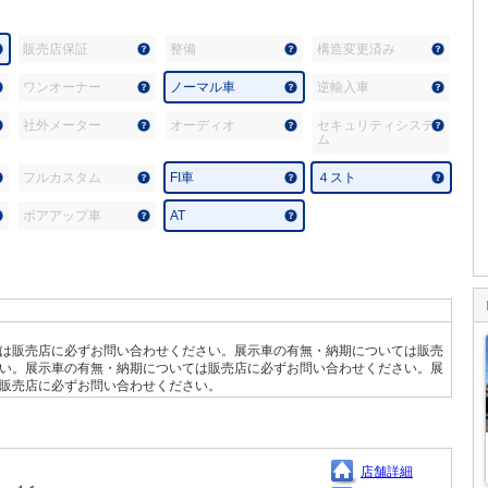
販売店保証
整備
構造変更済み
ワンオーナー
ノーマル車
逆輸入車
社外メーター
オーディオ
セキュリティシステ
ム
フルカスタム
FI車
４スト
ボアアップ車
AT
は販売店に必ずお問い合わせください。展示車の有無・納期については販売
い。展示車の有無・納期については販売店に必ずお問い合わせください。展
販売店に必ずお問い合わせください。
店舗詳細