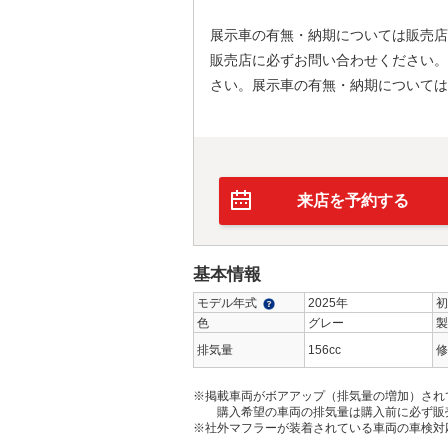
展示車の有無・納期については販売店
販売店に必ずお問い合わせください。
さい。展示車の有無・納期については
来店を予約する
基本情報
モデル年式
2025年
初
色
グレー
製
排気量
156cc
修
※掲載車両がボアアップ（排気量の増加）され
購入希望の車両の排気量は購入前に必ず販
※社外マフラーが装着されている車両の車検対