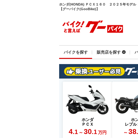
ホンダ(HONDA) ＰＣＸ１６０ ２０２５年モデ
【グーバイク(GooBike)】
バイクを探す
販売店を探す
ホンダ
ホ
ＰＣＸ
レブル
4
30
38
.1
.1
～
～
万円