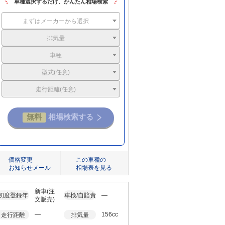
車種選択するだけ、かんたん相場検索
まずはメーカーから選択
排気量
車種
型式(任意)
走行距離(任意)
価格変更
この車種の
お知らせメール
相場表を見る
新車(注
初度登録年
車検/自賠責
―
文販売)
―
156cc
走行距離
排気量