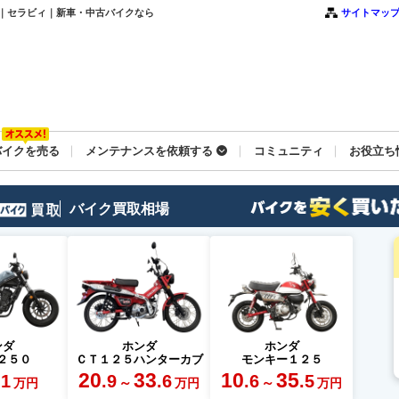
ル ｜セラビィ｜新車・中古バイクなら
サイトマッ
バイクを売る
メンテナンスを依頼する
コミュニティ
お役立ち
バイク買取相場
ンダ
ホンダ
ホンダ
２５０
ＣＴ１２５ハンターカブ
モンキー１２５
20
33
10
35
.1
.9
.6
.6
.5
～
～
万円
万円
万円