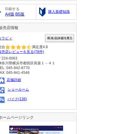
印刷する
購入基礎知識
A4版
B5版
販売店情報
セラビィ
総合
満足度
4.8
販売店レビューを見る(78件)
〒224-0063
神奈川県横浜市都筑区長坂１－４１
EL: 045-942-8770
AX: 045-941-4546
店舗詳細
ショールーム
バイク(136)
ホームページリンク