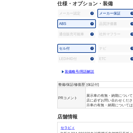
仕様・オプション・装備
メーカー認定
メーカー保証
ABS
品質評価書
通信販売可能車
社外マフラー
セル付
ナビ
LED/HID付
ETC
装備略号/用語解説
整備/保証/修復歴
[保証付]
展示車の有無・納期について
PRコメント
店に必ずお問い合わせくださ
示車の有無・納期については
店舗情報
セラビィ