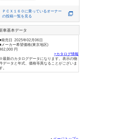
昨日仲間とツーリ
ングしてきました

ＰＣＸ１６０
に乗っているオーナー
私の地の利で先頭
の投稿一覧を見る
をさせてもらえま
した

新車基本データ
他愛もない話しに
■発売日 2025年02月06日
盛り上がりめちゃ
■メーカー希望価格(東京地区)
楽しかったです!!

462,000 円
良いことだけの珍
>カタログ情報
※最新のカタログデータになります。表示の物
しいツーリングで
件データと年式、価格等異なることがございま
した🙆

す。
最後
ページトップへ