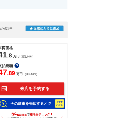
人が検討中
車両価格
41
.8
万円
(税込10%)
支払総額
47
.89
万円
(税込10%)
来店を予約する
今の愛車を売却すると!?
で
相場をチェック！