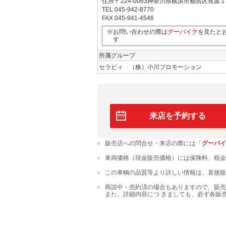
住所
〒224-0063神奈川県横浜市都筑区長坂
TEL
045-942-8770
FAX
045-941-4546
※お問い合わせの際は
グーバイク
を見たと
す
所属グループ
セラビィ （株）小川プロモーション
来店を予約する
販売店への問合せ・来店の際には「
グーバイ
車両価格（現金販売価格）には保険料、税金
この車輌の品質等より詳しい情報は、直接販
商談中・売約済の場合もありますので、販売
また、詳細内容につ きましても、必ず各販