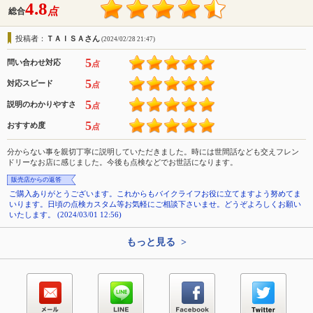
4.8
点
総合
投稿者：
ＴＡＩＳＡさん
(2024/02/28 21:47)
5
問い合わせ対応
点
5
対応スピード
点
5
説明のわかりやすさ
点
5
おすすめ度
点
分からない事を親切丁寧に説明していただきました。時には世間話なども交えフレン
ドリーなお店に感じました。今後も点検などでお世話になります。
販売店からの返答
ご購入ありがとうございます。これからもバイクライフお役に立てますよう努めてま
いります。日頃の点検カスタム等お気軽にご相談下さいませ。どうぞよろしくお願い
いたします。 (2024/03/01 12:56)
もっと見る >