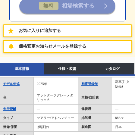
お気に入りに追加する
価格変更お知らせメールを登録する
基本情報
仕様・装備
カタログ
新車(注文
モデル年式
2025年
初度登録年
販売)
マットダークグレーメタ
色
車検/自賠責
―
リック６
走行距離
―
修復歴
―
タイプ
ツアラー/アドベンチャー
排気量
888cc
整備/保証
[保証付]
製造国
日本