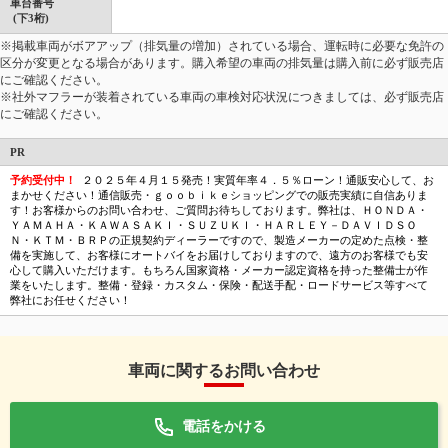
車台番号
(下3桁)
※掲載車両がボアアップ（排気量の増加）されている場合、運転時に必要な免許の
区分が変更となる場合があります。購入希望の車両の排気量は購入前に必ず販売店
にご確認ください。
※社外マフラーが装着されている車両の車検対応状況につきましては、必ず販売店
にご確認ください。
PR
予約受付中！
２０２５年４月１５発売！実質年率４．５％ローン！通販安心して、お
まかせください！通信販売・ｇｏｏｂｉｋｅショッピングでの販売実績に自信ありま
す！お客様からのお問い合わせ、ご質問お待ちしております。弊社は、ＨＯＮＤＡ・
ＹＡＭＡＨＡ・ＫＡＷＡＳＡＫＩ・ＳＵＺＵＫＩ・ＨＡＲＬＥＹ－ＤＡＶＩＤＳＯ
Ｎ・ＫＴＭ・ＢＲＰの正規契約ディーラーですので、製造メーカーの定めた点検・整
備を実施して、お客様にオートバイをお届けしておりますので、遠方のお客様でも安
心して購入いただけます。もちろん国家資格・メーカー認定資格を持った整備士が作
業をいたします。整備・登録・カスタム・保険・配送手配・ロードサービス等すべて
弊社にお任せください！
車両に関するお問い合わせ
電話をかける