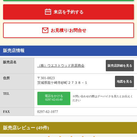
来店を予約する
お見積り/お問合せ
販売店情報
販売店名
（株）ウエストウッド井原商会
販売店詳細を見る
住所
〒301-0823
地図を見る
茨城県龍ケ崎市砂町２７３８－１
TEL
電話をかける
※問い合わせの際はグーバイクを見たとお伝えく
0297-62-0149
ださい
FAX
0297-62-1077
販売店レビュー (49件)