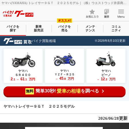
ヤマハ(YAMAHA) トレイサー９ＧＴ ２０２５モデル｜（株）ウエストウッド井原商会｜新車・中古バイクなら【グーバイク(GooBike)】
バイクを
新車
バイクを
メンテ
コミュ
探す
販売店
売る
ナンス
ニティ
バイク買取相場
※2026年8月10日更新
ヤマハ
ヤマハ
ヤマハ
ＹＺＦ－Ｒ２５
ＳＲ４００
ビーノ
45
2
61
万円
12
.8
万円
万円
.1
.1
～
.2
～
～
簡単30秒!
愛車
相場
を調べる
の
無料
ヤマハトレイサー９ＧＴ ２０２５モデル
2026/06/28更新