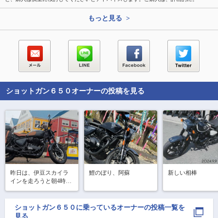
もっと見る >
ショットガン６５０
オーナーの投稿を見る
昨日は、伊豆スカイラ
鯉のぼり、阿蘇
新しい相棒
インを走ろうと朝4時に
家を出たらなんと小雨
が…。

こりゃ山の方は、無理
ショットガン６５０
に乗っているオーナーの投稿一覧を
かなって思いつつ国道
見る