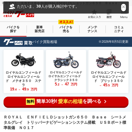
ＲＯＹＡＬ ＥＮＦＩＥＬＤ(ROYAL ENFIELD) ショットガン６５０ Ｂａｓｅ シートメタルグレイ トリッパーナビゲーションシステム搭載 ＵＳＢポート標準装備 Ｎ０１７｜ＧＴ－ＡＸＥＬ 浜松店｜新車・中古バイクなら【グーバイク(GooBike)】
30
ただいま、
人が購入検討中です。
バイクを
新車
バイクを
メンテ
コミュ
探す
販売店
売る
ナンス
ニティ
バイク買取相場
※2026年8月5日更新
ロイヤルエンフィールド
ロイヤルエンフィールド
ロイヤルエンフィールド
ロイヤルエンフィールド
ロイヤルエンフィール
ロイヤルエンフィール
クラシック３５０
ド メテオ３５０ ステ
ド ブリット３５０
5
47
万円
.2
45
ラ
～
万円
.5
～
19
49
万円
.4
.9
～
簡単30秒!
愛車
相場
を調べる
の
無料
ＲＯＹＡＬ ＥＮＦＩＥＬＤショットガン６５０ Ｂａｓｅ シートメ
タルグレイ トリッパーナビゲーションシステム搭載 ＵＳＢポート標
準装備 Ｎ０１７