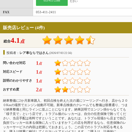
053-411-2388
ださい
FAX
053-411-2411
販売店レビュー (4件)
4.1
点
総合
投稿者：
レア車ならではさん
(2026/07/03 22:56)
1
問い合わせ対応
点
1
対応スピード
点
1
説明のわかりやすさ
点
2
おすすめ度
点
納車整備に2か月新車購入、初回点検を終えた次の週にツーリングへ行き、店から２０
０Kmの場所でエンジン始動不可能。新車点検後のクレームでも整備は順番通り、つま
り納車整備と同じラインに並ぶことになります。納車説明でエンジン掛からなくても
「様子見で」という店です。トラブル後のレッカーは、自分の任意保険で賄ってくだ
さい、当店手配は有料ですということです。あなたは、トラブル現場から店まで自己
負担でレッカー出来る保険に入っていますか？この店を利用するなら、任意保険のレ
ッカーサービスの内容は把握しておきましょう。この店でのトラブル対応を考える
と、購入は慎重に検討してくださいとアドバイスします。ご購入は、計画的に。