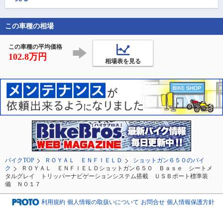
129号線を南下しまし
た。

走りながら伊豆じゃな
この車種の相場
くて逆の横須賀方面な
ら雨も大丈夫だろうと
この車種の平均価格
そ
102.8万円
相場表を見る
バイクTOP
ＲＯＹＡＬ ＥＮＦＩＥＬＤ
ショットガン６５０のバイ
ク
ＲＯＹＡＬ ＥＮＦＩＥＬＤショットガン６５０ Ｂａｓｅ シートメ
タルグレイ トリッパーナビゲーションシステム搭載 ＵＳＢポート標準装
備 Ｎ０１７
利用規約
個人情報の取扱いについて
お問合せ
個人情報保護方針