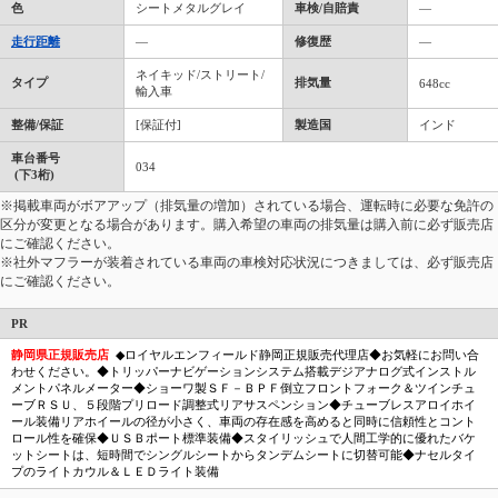
色
シートメタルグレイ
車検/自賠責
―
走行距離
―
修復歴
―
ネイキッド/ストリート/
タイプ
排気量
648cc
輸入車
整備/保証
[保証付]
製造国
インド
車台番号
034
(下3桁)
※掲載車両がボアアップ（排気量の増加）されている場合、運転時に必要な免許の
区分が変更となる場合があります。購入希望の車両の排気量は購入前に必ず販売店
にご確認ください。
※社外マフラーが装着されている車両の車検対応状況につきましては、必ず販売店
にご確認ください。
PR
静岡県正規販売店
◆ロイヤルエンフィールド静岡正規販売代理店◆お気軽にお問い合
わせください。◆トリッパーナビゲーションシステム搭載デジアナログ式インストル
メントパネルメーター◆ショーワ製ＳＦ－ＢＰＦ倒立フロントフォーク＆ツインチュ
ーブＲＳＵ、５段階プリロード調整式リアサスペンション◆チューブレスアロイホイ
ール装備リアホイールの径が小さく、車両の存在感を高めると同時に信頼性とコント
ロール性を確保◆ＵＳＢポート標準装備◆スタイリッシュで人間工学的に優れたバケ
ットシートは、短時間でシングルシートからタンデムシートに切替可能◆ナセルタイ
プのライトカウル＆ＬＥＤライト装備