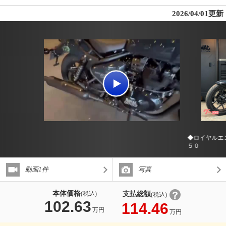
2026/04/01更新
◆ロイヤルエ
５０
動画1件
写真
本体価格
支払総額
(税込)
(税込)
102.63
114.46
万円
万円