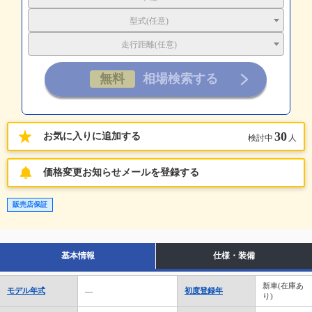
型式(任意)
走行距離(任意)
30
お気に入りに追加する
検討中
人
価格変更お知らせメールを登録する
販売店保証
基本情報
仕様・装備
新車(在庫あ
モデル年式
初度登録年
―
り)