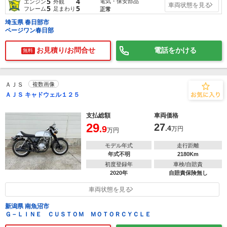
5
4
電気・保安部品
エンジン
外観
車両状態を見る
5
5
フレーム
足まわり
正常
埼玉県 春日部市
ページワン春日部
お見積り/お問合せ
電話をかける
無料
ＡＪＳ
複数画像
ＡＪＳ キャドウェル１２５
支払総額
車両価格
29
27
.9
.4
万円
万円
モデル年式
走行距離
年式不明
2180Km
初度登録年
車検/自賠責
2020年
自賠責保険無し
車両状態を見る
新潟県 南魚沼市
Ｇ－ＬＩＮＥ ＣＵＳＴＯＭ ＭＯＴＯＲＣＹＣＬＥ