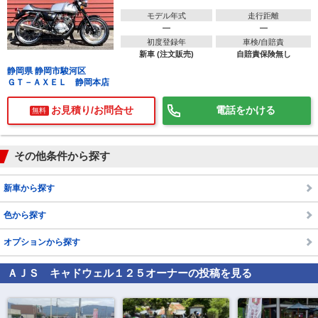
モデル年式
走行距離
―
―
初度登録年
車検/自賠責
新車 (注文販売)
自賠責保険無し
静岡県 静岡市駿河区
ＧＴ－ＡＸＥＬ 静岡本店
お見積り/お問合せ
電話をかける
無料
その他条件から探す
新車から探す
色から探す
オプションから探す
ＡＪＳ キャドウェル１２５
オーナーの投稿を見る
で
相場をチェック！
車種選択するだけ、かんたん相場検索