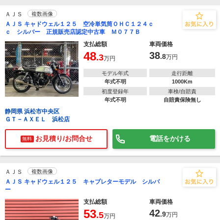
ＡＪＳ
複数画像
ＡＪＳ キャドウェル１２５ 空冷単気筒ＯＨＣ１２４ｃ
ｃ シルバー 正規販売店認定中古車 Ｍ０７７Ｂ
支払総額
車両価格
48
38
.3
.8
万円
万円
モデル年式
走行距離
年式不明
1000Km
初度登録年
車検/自賠責
年式不明
自賠責保険無し
静岡県 浜松市中央区
ＧＴ－ＡＸＥＬ 浜松店
お見積り/お問合せ
電話をかける
無料
ＡＪＳ
複数画像
ＡＪＳ キャドウェル１２５ キャブレターモデル シルバ
ー
支払総額
車両価格
53
42
.5
.9
万円
万円