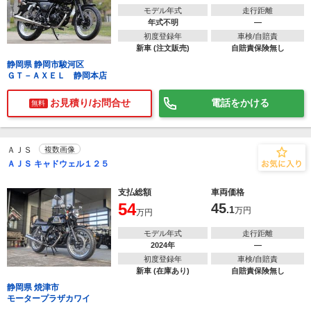
モデル年式
走行距離
年式不明
―
初度登録年
車検/自賠責
新車 (注文販売)
自賠責保険無し
静岡県 静岡市駿河区
ＧＴ－ＡＸＥＬ 静岡本店
お見積り/お問合せ
電話をかける
無料
ＡＪＳ
複数画像
ＡＪＳ キャドウェル１２５
支払総額
車両価格
54
45
.1
万円
万円
モデル年式
走行距離
2024年
―
初度登録年
車検/自賠責
新車 (在庫あり)
自賠責保険無し
静岡県 焼津市
モータープラザカワイ