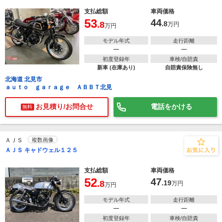
支払総額
車両価格
53
44
.8
.8
万円
万円
モデル年式
走行距離
―
―
初度登録年
車検/自賠責
新車 (在庫あり)
自賠責保険無し
北海道 北見市
ａｕｔｏ ｇａｒａｇｅ ＡＢＢＴ北見
お見積り/お問合せ
電話をかける
無料
ＡＪＳ
複数画像
ＡＪＳ キャドウェル１２５
支払総額
車両価格
52
47
.8
.19
万円
万円
モデル年式
走行距離
―
―
初度登録年
車検/自賠責