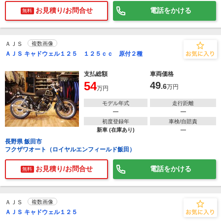
お見積り/お問合せ
電話をかける
無料
ＡＪＳ
複数画像
ＡＪＳ キャドウェル１２５ １２５ｃｃ 原付２種
支払総額
車両価格
54
49
.6
万円
万円
モデル年式
走行距離
―
―
初度登録年
車検/自賠責
新車 (在庫あり)
―
長野県 飯田市
フクザワオート（ロイヤルエンフィールド飯田）
お見積り/お問合せ
電話をかける
無料
ＡＪＳ
複数画像
ＡＪＳ キャドウェル１２５