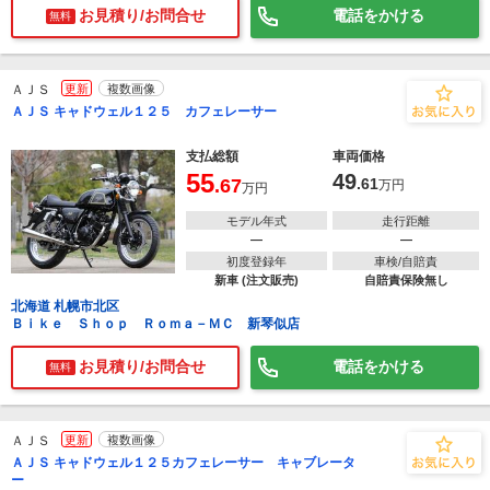
お見積り/お問合せ
電話をかける
無料
ＡＪＳ
更新
複数画像
ＡＪＳ キャドウェル１２５ カフェレーサー
支払総額
車両価格
55
49
.67
.61
万円
万円
モデル年式
走行距離
―
―
初度登録年
車検/自賠責
新車 (注文販売)
自賠責保険無し
北海道 札幌市北区
Ｂｉｋｅ Ｓｈｏｐ Ｒｏｍａ－ＭＣ 新琴似店
お見積り/お問合せ
電話をかける
無料
ＡＪＳ
更新
複数画像
ＡＪＳ キャドウェル１２５カフェレーサー キャブレータ
ー