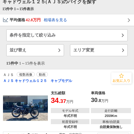
キャドウェル１２５(ＡＪＳ)のバイクを探す
15件中 1～
15
件表示
平均価格
42.8万円
相場表を見る
条件を指定して絞り込み
並び替え
エリア変更
15件中
1～
15
件を表示
ＡＪＳ
複数画像
動画
ＡＪＳ キャドウェル１２５ キャブモデル
支払総額
車両価格
34
30
.37
.8
万円
万円
モデル年式
走行距離
年式不明
2559Km
初度登録年
車検/自賠責
年式不明
自賠責保険無し