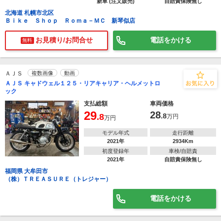
新車 (注文販売)
自賠責保険無し
北海道 札幌市北区
Ｂｉｋｅ Ｓｈｏｐ Ｒｏｍａ－ＭＣ 新琴似店
お見積り/お問合せ
電話をかける
無料
ＡＪＳ
複数画像
動画
ＡＪＳ キャドウェル１２５・リアキャリア・ヘルメットロ
ック
支払総額
車両価格
29
28
.8
.8
万円
万円
モデル年式
走行距離
2021年
2934Km
初度登録年
車検/自賠責
2021年
自賠責保険無し
福岡県 大牟田市
（株）ＴＲＥＡＳＵＲＥ（トレジャー）
電話をかける