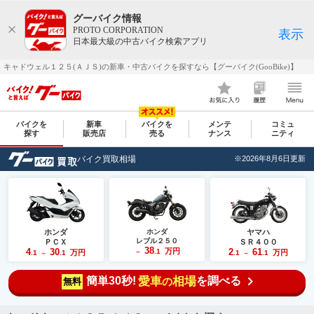
グーバイク情報
PROTO CORPORATION
表示
日本最大級の中古バイク検索アプリ
キャドウェル１２５(ＡＪＳ)の新車・中古バイクを探すなら【グーバイク(GooBike)】
バイクを
新車
バイクを
メンテ
コミュ
探す
販売店
売る
ナンス
ニティ
バイク買取相場
※2026年8月6日更新
ホンダ
ホンダ
ヤマハ
レブル２５０
ＰＣＸ
ＳＲ４００
38
4
30
万円
2
61
.1
万円
万円
.1
.1
～
.1
.1
～
～
簡単30秒!
愛車
相場
を調べる
の
無料