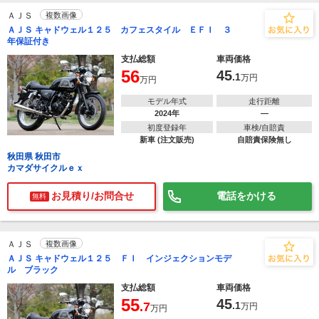
ＡＪＳ
複数画像
ＡＪＳ キャドウェル１２５ カフェスタイル ＥＦＩ ３
年保証付き
支払総額
車両価格
56
45
.1
万円
万円
モデル年式
走行距離
2024年
―
初度登録年
車検/自賠責
新車 (注文販売)
自賠責保険無し
秋田県 秋田市
カマダサイクルｅｘ
お見積り/お問合せ
電話をかける
無料
ＡＪＳ
複数画像
ＡＪＳ キャドウェル１２５ ＦＩ インジェクションモデ
ル ブラック
支払総額
車両価格
55
45
.7
.1
万円
万円