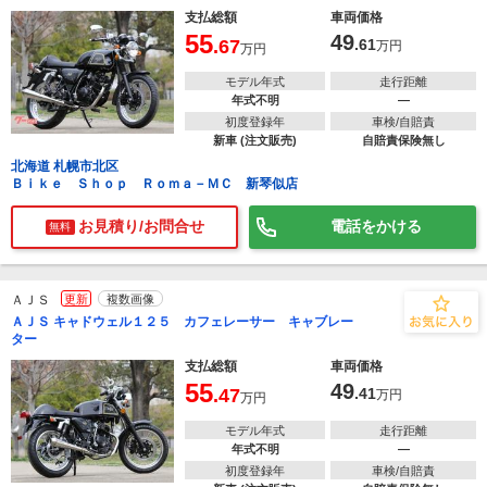
支払総額
車両価格
55
49
.67
.61
万円
万円
モデル年式
走行距離
年式不明
―
初度登録年
車検/自賠責
新車 (注文販売)
自賠責保険無し
北海道 札幌市北区
Ｂｉｋｅ Ｓｈｏｐ Ｒｏｍａ－ＭＣ 新琴似店
お見積り/お問合せ
電話をかける
無料
ＡＪＳ
更新
複数画像
ＡＪＳ キャドウェル１２５ カフェレーサー キャブレー
ター
支払総額
車両価格
55
49
.47
.41
万円
万円
モデル年式
走行距離
年式不明
―
初度登録年
車検/自賠責