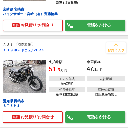
新車 (注文販売)
―
宮崎県 宮崎市
バイクサポート宮崎（有）斉藤輪業
お見積り/お問合せ
電話をかける
無料
ＡＪＳ
複数画像
ＡＪＳ キャドウェル１２５
支払総額
車両価格
51
47
.3
.1
万円
万円
モデル年式
走行距離
年式不明
―
初度登録年
車検/自賠責
新車 (注文販売)
自賠責保険無し
愛知県 岡崎市
ＳＴＥＰ１
お見積り/お問合せ
電話をかける
無料