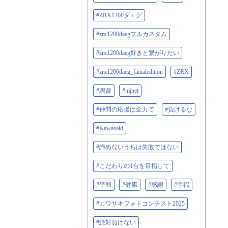
#ZRX1200ダエグ
#zrx1200daegフルカスタム
#zrx1200daeg好きと繋がりたい
#zrx1200daeg_fainaledition
#ZRX
#鴉曾
#mjnet
#仲間の応援は全力で
#負けるな
#Kawasaki
#諦めないうちは失敗ではない
#こだわりの1台を目指して
#平和
#健康
#感謝
#幸福
#カワサキフォトコンテスト2025
#絶対負けない