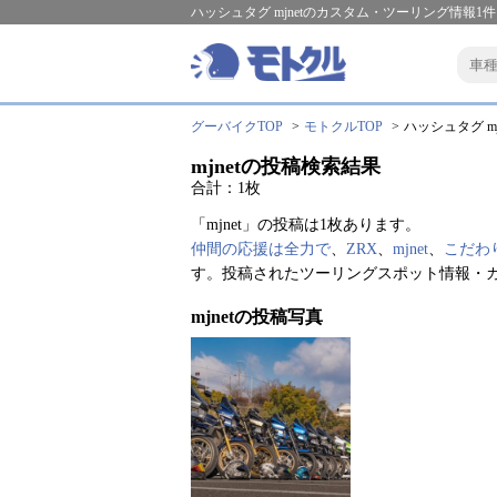
ハッシュタグ mjnetのカスタム・ツーリング情報1件
グーバイクTOP
モトクルTOP
ハッシュタグ mj
mjnetの投稿検索結果
合計：1枚
「mjnet」の投稿は1枚あります。
仲間の応援は全力で
、
ZRX
、
mjnet
、
こだわ
す。投稿されたツーリングスポット情報・カ
mjnetの投稿写真