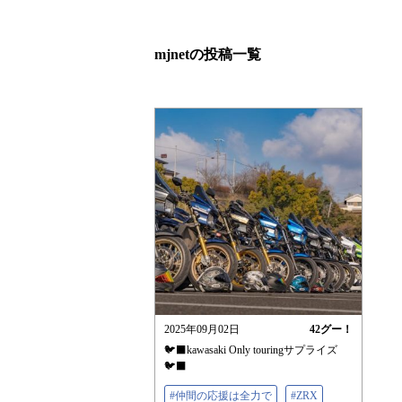
mjnetの投稿一覧
2025年09月02日
42
グー！
🐦‍⬛kawasaki Only touringサプライズ
🐦‍⬛
#仲間の応援は全力で
#ZRX