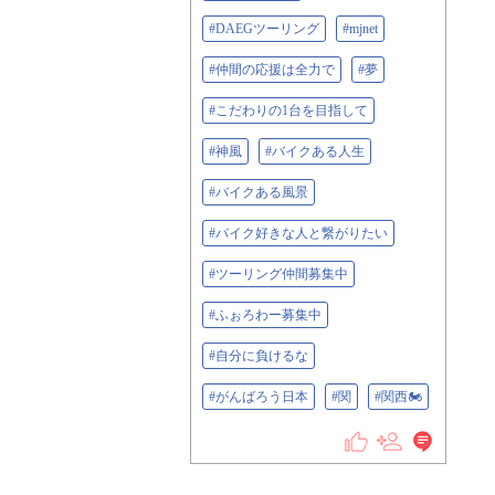
#DAEGツーリング
#mjnet
#仲間の応援は全力で
#夢
#こだわりの1台を目指して
#神風
#バイクある人生
#バイクある風景
#バイク好きな人と繋がりたい
#ツーリング仲間募集中
#ふぉろわー募集中
#自分に負けるな
#がんばろう日本
#関
#関西🏍️