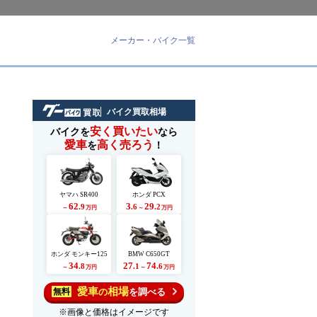
メーカー・バイク一覧
バイク買取相場
安く買いたい
バイクを
なら
愛車
高く売ろう
を
！
ま
ヤマハ SR400
ホンダ PCX
62
3
29
.9
.6
.2
～
万円
～
万円
ホンダ モンキー125
BMW C650GT
34
27
74
.8
.1
.6
～
万円
～
万円
愛車
相場
の
を調べる
無料
※画像と価格はイメージです