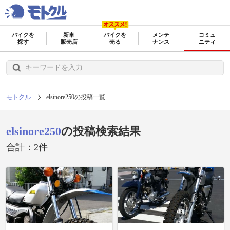
バイクを
新車
バイクを
メンテ
コミュ
探す
販売店
売る
ナンス
ニティ
モトクル
elsinore250の投稿一覧
elsinore250
の投稿検索結果
合計：2件