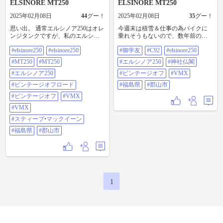
ELSINORE MT250
ELSINORE MT250
2025年02月08日
44
グー！
2025年02月08日
35
グー！
思い出。 通常エルシノア250はオレ
今週末は積雪＆仕事の為バイクに
ンジタンクですが、私のエルシノ
乗れそうもないので、数年前の御
アは125の青タンクカラーでした。
学友とのツーリング写真。 御学友
#elsinore250
#elsinore250
#御学友
#C92
#elsinore250
今見てもカッケー！ 早く戻って来
HONDA C92（現在FTR223） 私
ないかなー #elsinore250
HONDAエルシノア250（現在
#MT250
#MT250
#エルシノア250
#神社仏閣
#ELSINORE250 #mt250 #MT250 #エ
G310GS） お互い現在のファースト
ルシノア250 #ビンテージオフロー
#エルシノア250
バイクは違いますが、二人ともこ
#ビンテージオフ
#VMX
ド #ビンテージオフ #vmx #VMX #
の時のバイクは所有しています。 2
#ビンテージオフロード
#福島県
#郡山市
スティーブ•マックイーン #福島県 #
スト乗りたいなー笑 #御学友 #c92
郡山市
#elsinore250 #エルシノア250 #神社
#ビンテージオフ
#VMX
仏閣 #ビンテージオフ #vmx #福島
#VMX
県 #郡山市
#スティーブ•マックイーン
#福島県
#郡山市
1