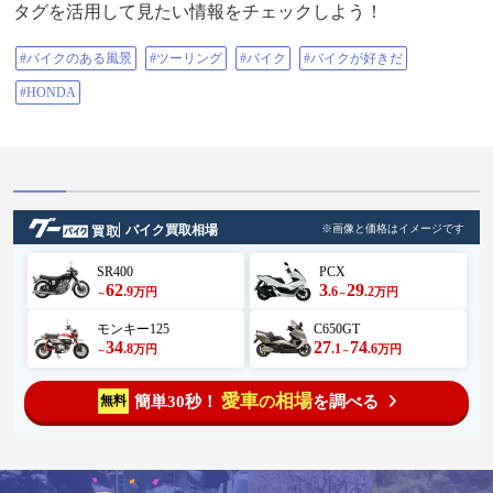
タグを活用して見たい情報をチェックしよう！
#バイクのある風景
#ツーリング
#バイク
#バイクが好きだ
#HONDA
バイク買取相場
※画像と価格はイメージです
SR400
PCX
62
3
29
.9
.6
.2
万円
万円
～
～
モンキー125
C650GT
34
27
74
.8
.1
.6
万円
万円
～
～
愛車
相場
簡単30秒！
を調べる
無料
の