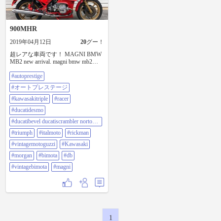
900MHR
2019年04月12日
20
グー！
超レアな車両です！ MAGNI BMW
MB2 new arrival. magni bmw mb2
#autoprestige#オートプレステージ
#autoprestige
#kawasakitriple #racer #ducatidesmo
##ducatibevel #ducatiscrambler #norton
#オートプレステージ
#ducatimikehailwood #mvagusta
#triumph #italmoto #rickman
#kawasakitriple
#racer
#vintagemotoguzzi #kawasaki mach
#ducatidesmo
#morgan #bimota#db-1#vintagebimota
#magni
#ducatibevel ducatiscrambler norton
ducatimikehailwood mvagusta
#triumph
#italmoto
#rickman
#vintagemotoguzzi
#Kawasaki
#morgan
#bimota
#db
#vintagebimota
#magni
1