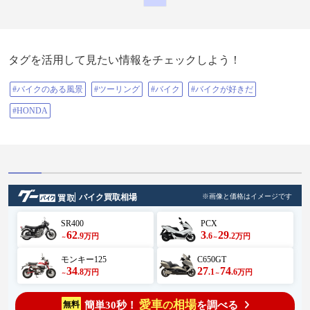
タグを活用して見たい情報をチェックしよう！
#バイクのある風景
#ツーリング
#バイク
#バイクが好きだ
#HONDA
バイク買取相場
※画像と価格はイメージです
SR400
PCX
62
3
29
.9
.6
.2
万円
万円
～
～
モンキー125
C650GT
34
27
74
.8
.1
.6
万円
万円
～
～
愛車
相場
簡単30秒！
を調べる
無料
の