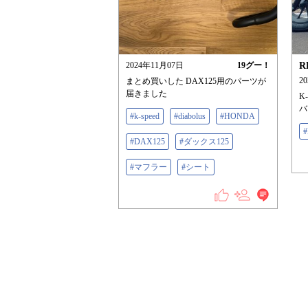
2024年11月07日
19
グー！
R
2
まとめ買いした DAX125用のパーツが
届きました
K
バ
#k-speed
#diabolus
#HONDA
#
#DAX125
#ダックス125
#マフラー
#シート