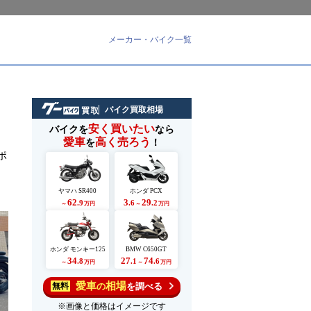
メーカー・バイク一覧
バイク買取相場
安く買いたい
バイクを
なら
愛車
高く売ろう
を
！
ポ
ヤマハ SR400
ホンダ PCX
62
3
29
.9
.6
.2
～
万円
～
万円
ホンダ モンキー125
BMW C650GT
34
27
74
.8
.1
.6
～
万円
～
万円
愛車
相場
の
を調べる
無料
※画像と価格はイメージです