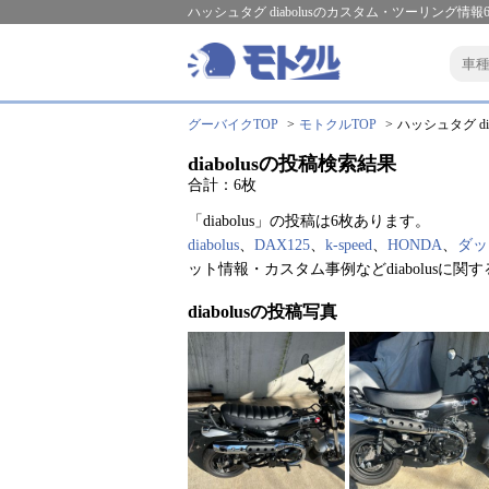
ハッシュタグ diabolusのカスタム・ツーリング情報
グーバイクTOP
モトクルTOP
ハッシュタグ dia
diabolusの投稿検索結果
合計：6枚
「diabolus」の投稿は6枚あります。
diabolus
、
DAX125
、
k-speed
、
HONDA
、
ダッ
ット情報・カスタム事例などdiabolusに
diabolusの投稿写真