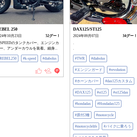
EBEL 250
DAX125/ST125
024年10月23日
52
グー！
2024年09月07日
34
グー
-SPEEDのタンクカバー、エンジンカ
.
ー、アンダーカウルを装着。細身...
.
REBEL250
#k-speed
#diabolus
#TWR
#diabolus
#エンジンガード
#revolution
#ホーンカバー
#dax125カスタム
#DAX125
#st125
#st125dax
#hondadax
#Hondadax125
#原付2種
#motorcycle
#motorcyclelife
#バイクに乗ろう