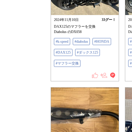
2024年11月10日
33
グー！
2
DAX125のマフラーを交換
D
Diabolus のDX058
Di
#k-speed
#diabolus
#HONDA
#
#DAX125
#ダックス125
#マフラー交換