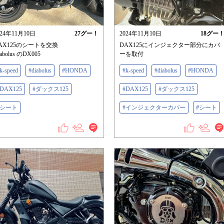
024年11月10日
27
グー！
2024年11月10日
18
グー
AX125のシートを交換
DAX125にインジェクター部分にカバ
abolus のDX005
ーを取付
k-speed
#diabolus
#HONDA
#k-speed
#diabolus
#HONDA
#DAX125
#ダックス125
#DAX125
#ダックス125
#シート
#インジェクターカバー
#シート