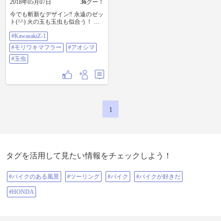
2018年05月07日
36
グー！
今でも斬新なデザイン‼️ 永遠のゼッ
ト(^^) 火の玉も玉虫も似合う！ モ
リワキ仕様 ＃KawasakiZ-1 ＃モリワ
#KawasakiZ-1
キマフラー ＃アオシマ ＃玉虫
#モリワキマフラー
#アオシマ
#玉虫
1
タグを活用して見たい情報をチェックしよう！
#バイクのある風景
#ツーリング
#バイク
#バイクが好きだ
#HONDA