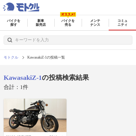
バイクを
新車
バイクを
メンテ
コミュ
探す
販売店
売る
ナンス
ニティ
モトクル
KawasakiZ-1の投稿一覧
KawasakiZ-1
の投稿検索結果
合計：1件