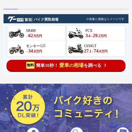
バイク買取相場
※画像と価格はイメージです
SR400
PCX
62
3
29
.9
.6
.2
万円
万円
～
～
モンキー125
C650GT
34
27
74
.8
.1
.6
万円
万円
～
～
愛車
相場
簡単30秒！
を調べる
無料
の