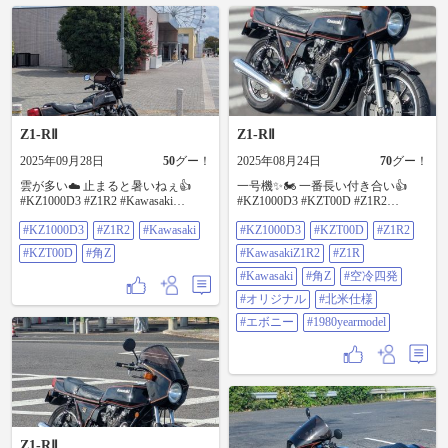
Z1-RⅡ
Z1-RⅡ
2025年09月28日
50
グー！
2025年08月24日
70
グー！
雲が多い☁️ 止まると暑いねぇ👍
一号機✨🏍️ 一番長い付き合い👍
#KZ1000D3 #Z1R2 #Kawasaki
#KZ1000D3 #KZT00D #Z1R2
#KZT00D #角Z
#KawasakiZ1R2 #Z1R #Kawasaki #角
#KZ1000D3
#Z1R2
#Kawasaki
#KZ1000D3
#KZT00D
#Z1R2
Z #空冷四発 #オリジナル #北米仕様
#エボニー #1980yearmodel
#KZT00D
#角Z
#KawasakiZ1R2
#Z1R
#Kawasaki
#角Z
#空冷四発
#オリジナル
#北米仕様
#エボニー
#1980yearmodel
Z1-RⅡ