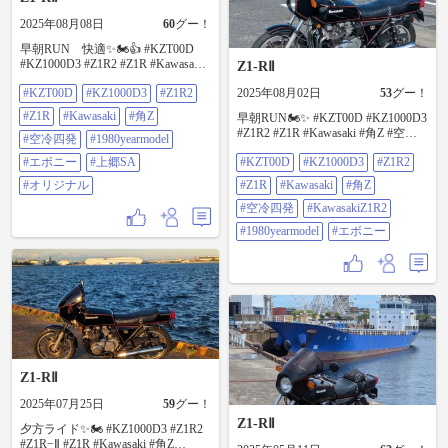
2025年08月08日
60
グー！
早朝RUN 快適✨🏍️👍 #KZT00D
#KZ1000D3 #Z1R2 #Z1R #Kawasaki
Z1-RⅡ
#角Z #空冷四発 #1980yearmodel #エ
#KZT00D
#KZ1000D3
#Z1R2
2025年08月02日
53
グー！
ボニー #上郷SA #オリジナル
#Z1R
#Kawasaki
#角Z
早朝RUN🏍️✨ #KZT00D #KZ1000D3
#Z1R2 #Z1R #Kawasaki #角Z #空冷
#空冷四発
#1980yearmodel
四発 #KawasakiZ1R2 #1980yearmodel
#エボニー
#上郷SA
#KZT00D
#KZ1000D3
#Z1R2
#エボニー
#オリジナル
#Z1R
#Kawasaki
#角Z
#空冷四発
#KawasakiZ1R2
#1980yearmodel
#エボニー
Z1-RⅡ
2025年07月25日
59
グー！
Z1-RⅡ
夕方ライド✨🏍️ #KZ1000D3 #Z1R2
#Z1R−Ⅱ #Z1R #Kawasaki #角Z