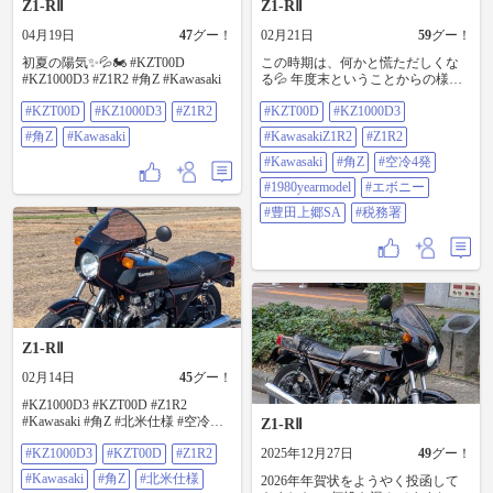
Z1-RⅡ
Z1-RⅡ
04月19日
47
グー！
02月21日
59
グー！
初夏の陽気✨💦🏍️ #KZT00D
この時期は、何かと慌ただしくな
#KZ1000D3 #Z1R2 #角Z #Kawasaki
る💦 年度末ということからの様々
なミッションが迫ってくる💦💦
#KZT00D
#KZ1000D3
#Z1R2
#KZT00D
#KZ1000D3
#KZT00D #KZ1000D3
#KawasakiZ1R2 #Z1R2 #Kawasaki #
#角Z
#Kawasaki
#KawasakiZ1R2
#Z1R2
角Z #空冷4発 #1980yearmodel #エボ
ニー #豊田上郷SA #税務署
#Kawasaki
#角Z
#空冷4発
#1980yearmodel
#エボニー
#豊田上郷SA
#税務署
Z1-RⅡ
02月14日
45
グー！
#KZ1000D3 #KZT00D #Z1R2
#Kawasaki #角Z #北米仕様 #空冷４
Z1-RⅡ
発 #1980yearmodel #エボニーカラー
#KZ1000D3
#KZT00D
#Z1R2
2025年12月27日
49
グー！
#Kawasaki
#角Z
#北米仕様
2026年年賀状をようやく投函して