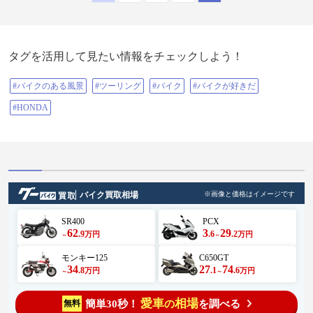
タグを活用して見たい情報をチェックしよう！
#バイクのある風景
#ツーリング
#バイク
#バイクが好きだ
#HONDA
バイク買取相場
※画像と価格はイメージです
SR400
PCX
62
3
29
.9
.6
.2
万円
万円
～
～
モンキー125
C650GT
34
27
74
.8
.1
.6
万円
万円
～
～
愛車
相場
簡単30秒！
を調べる
無料
の