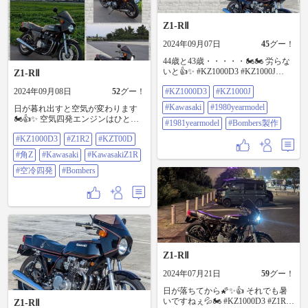
Z1-RⅡ
2024年09月07日
45
グー！
44歳と43歳・・・・・🏍️🏍️ 労らな
いと👍✨ #KZ1000D3 #KZ1000J
Z1-RⅡ
#kawasaki #1980yearmodel
2024年09月08日
52
グー！
#KZ1000D3
#KZ1000J
#1981yearmodel #Bombers製作
#Kawasaki
#1980yearmodel
日が暮れ出すと空気が変わります
🏍️👍✨ 空気四発エンジンはひと息
#1981yearmodel
#Bombers製作
🏍️✨ #KZ1000D3 #Z1R2 #KZT00D #
#KZ1000D3
#Z1R2
#KZT00D
角Z #kawasaki #kawasakiz1r #空冷四
発 #Bombers
#角Z
#Kawasaki
#KawasakiZ1R
#空冷四発
#Bombers
Z1-RⅡ
2024年07月21日
59
グー！
日が落ちてから🌠✨👍 それでも暑
いですねぇ💦🏍️ #KZ1000D3 #Z1R2
Z1-RⅡ