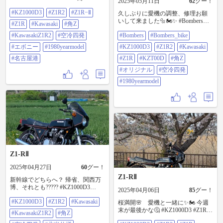
2025年05月11日
62
グー！
#KawasakiZ1R2 #空冷四発 #エボニ
#KZ1000D3
#Z1R2
#Z1R−Ⅱ
ー #1980yearmodel #名古屋港
久しぶりに愛機の調整、修理お願
いして来ました🔩🏍️✨ #Bombers
#Z1R
#Kawasaki
#角Z
#Bombers_bike #KZ1000D3 #Z1R2
#KawasakiZ1R2
#空冷四発
#Bombers
#Bombers_bike
#Kawasaki #Z1R #KZT00D #角Z #オ
リジナル #空冷四発 #1980yearmodel
#エボニー
#1980yearmodel
#KZ1000D3
#Z1R2
#Kawasaki
#名古屋港
#Z1R
#KZT00D
#角Z
#オリジナル
#空冷四発
#1980yearmodel
Z1-RⅡ
2025年04月27日
60
グー！
Z1-RⅡ
新幹線でどちらへ？ 帰省、関西万
博、それとも????? #KZ1000D3
2025年04月06日
85
グー！
#Z1R2 #Kawasaki #KawasakiZ1R2 #
#KZ1000D3
#Z1R2
#Kawasaki
角Z #空冷四発 #北米仕様 #オリジナ
桜満開🌸 愛機と一緒に✨🏍️ 今週
ル #Z1R #1980yearmodel #エボニー
末が最後かな🤔 #KZ1000D3 #Z1R2
#KawasakiZ1R2
#角Z
カラー
#Z1R #KawasakiZ1R2 #KZT00D