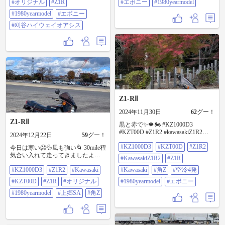
#オリジナル
#Z1R
#エボニー
#1980yearmodel
#1980yearmodel
#エボニー
#刈谷ハイウェイオアシス
Z1-RⅡ
2024年11月30日
62
グー！
Z1-RⅡ
黒と赤で✨🍁🏍️ #KZ1000D3
#KZT00D #Z1R2 #kawasakiZ1R2
2024年12月22日
59
グー！
#Z1R #kawasaki #角Z #空冷4発
#KZ1000D3
#KZT00D
#Z1R2
#1980yearmodel #エボニー
今日は寒い🥶💦風も強い🌀 30mile程
気合い入れて走ってきましたよ🏍️
#KawasakiZ1R2
#Z1R
#KZ1000D3 #Z1R2 #Kawasaki
#KZ1000D3
#Z1R2
#Kawasaki
#Kawasaki
#角Z
#空冷4発
#KZT00D #Z1R #オリジナル
#1980yearmodel #上郷SA #角Z
#KZT00D
#Z1R
#オリジナル
#1980yearmodel
#エボニー
#1980yearmodel
#上郷SA
#角Z