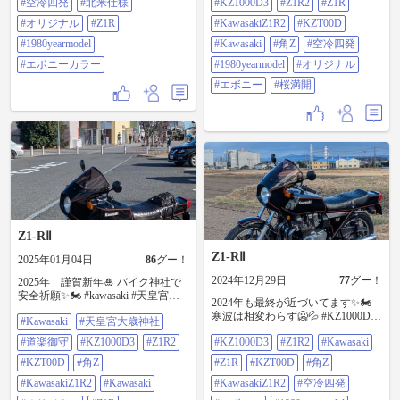
#空冷四発
#北米仕様
#KZ1000D3
#Z1R2
#Z1R
#Kawasaki #角Z #空冷四発
#1980yearmodel #オリジナル #エボ
#オリジナル
#Z1R
#KawasakiZ1R2
#KZT00D
ニー #桜満開
#1980yearmodel
#Kawasaki
#角Z
#空冷四発
#エボニーカラー
#1980yearmodel
#オリジナル
#エボニー
#桜満開
Z1-RⅡ
Z1-RⅡ
2025年01月04日
86
グー！
2024年12月29日
77
グー！
2025年 謹賀新年🎍 バイク神社で
安全祈願✨🏍️ #kawasaki #天皇宮大
2024年も最終が近づいてます✨🏍️
歳神社 #道楽御守 #KZ1000D3
寒波は相変わらず🥶💦 #KZ1000D3
#Kawasaki
#天皇宮大歳神社
#Z1R2 #KZT00D #角Z
#Z1R2 #Kawasaki #Z1R #KZT00D #
#KawasakiZ1R2 #kawasaki #オリジナ
#道楽御守
#KZ1000D3
#Z1R2
#KZ1000D3
#Z1R2
#Kawasaki
角Z #KawasakiZ1R2 #空冷四発 #エ
ル #Z1R #1980yearmodel #エボニー #
ボニー #1980yearmodel
刈谷ハイウェイオアシス
#KZT00D
#角Z
#Z1R
#KZT00D
#角Z
#KawasakiZ1R2
#Kawasaki
#KawasakiZ1R2
#空冷四発