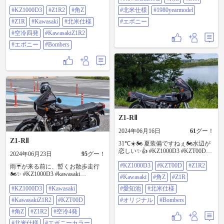
目覚めてくれました✨🏍️
#KZ1000D3
#Z1R2
#角Z
#北米仕様
#1980yearmodel
#KZ1000D3 #Z1R2 #角Z #Z1R
#kawasaki #北米仕様 #空冷四発
#Z1R
#Kawasaki
#北米仕様
#エボニー
#KawasakiZ1R2 #エボニー #Bombers
#空冷四発
#KawasakiZ1R2
#エボニー
#Bombers
Z1-RⅡ
2024年06月16日
61
グー！
Z1-RⅡ
31℃☀️🏍️ 夏装備ですねぇ🏍️水辺が
恋しい✨👍 #KZ1000D3 #KZT00D
2024年06月23日
95
グー！
#Z1R2 #Kawasaki #角Z #Z1R #愛知
#KZ1000D3
#KZT00D
#Z1R2
池 #北米仕様 #オリジナル #Bombers
雨☔が来る前に、暫くお散歩走行
🏍️✨ #KZ1000D3 #kawasaki
#Kawasaki
#角Z
#Z1R
#KawasakiZ1R2 #KZT00D #角Z
#KZ1000D3
#Kawasaki
#愛知池
#北米仕様
#Z1R2 #空冷4発 #北米仕様 #エボニ
ーカラー
#KawasakiZ1R2
#KZT00D
#オリジナル
#Bombers
#角Z
#Z1R2
#空冷4発
#北米仕様
#エボニーカラー