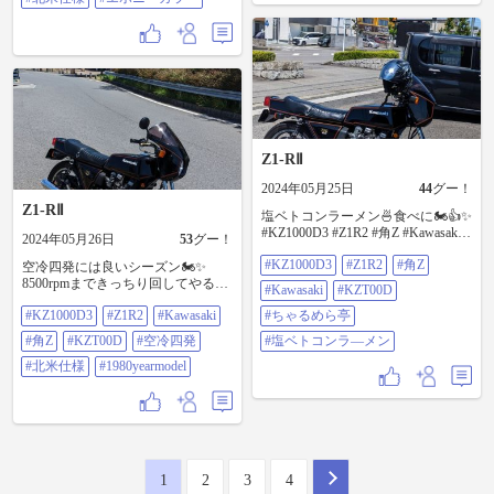
Z1-RⅡ
2024年05月25日
44
グー！
Z1-RⅡ
塩ベトコンラーメン🍜食べに🏍️👍✨
#KZ1000D3 #Z1R2 #角Z #Kawasaki
2024年05月26日
53
グー！
#KZT00D #ちゃるめら亭 #塩ベトコ
#KZ1000D3
#Z1R2
#角Z
ンラ―メン
空冷四発には良いシーズン🏍️✨
8500rpmまできっちり回してやる✨
#Kawasaki
#KZT00D
エンジンフィール最高🏍️👐
#KZ1000D3
#Z1R2
#Kawasaki
#ちゃるめら亭
#KZ1000D3 #Z1R2 #Kawasaki #角Z
#KZT00D #空冷四発 #北米仕様
#角Z
#KZT00D
#空冷四発
#塩ベトコンラ―メン
#1980yearmodel
#北米仕様
#1980yearmodel
1
2
3
4