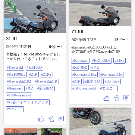
Z1-RⅡ
Z1-RⅡ
2024年09月28日
42
グー！
2024年10月21日
64
グー！
#kawasaki #KZ1000D3 #Z1R2
#KZT00D #角Z #KawasakiZ1R2
車検完了✨🏍️ VM28SSキャブもし
#kawasakiZ1R #Z1R #北米仕様
っかり付いてきてくれる✨ スムー
#Kawasaki
#KZ1000D3
#Z1R2
#Bombers #1980yearmodel #エボニー
ズに走ってくれる👍✨🏍️ #kawasaki
#Kawasaki
#KZT00D
#KZT00D
#角Z
#KZT00D #KZ1000D3 #Z1R #Z1R2
#KawasakiZ1R2 #kawasakiZ1R
#KZ1000D3
#Z1R
#Z1R2
#KawasakiZ1R2
#KawasakiZ1R
#Bombers #角Z #空冷四発
#1980yearmodel #刈谷ハイウェイオ
#KawasakiZ1R2
#KawasakiZ1R
#Z1R
#北米仕様
#Bombers
アシス #VM28SS
#Bombers
#角Z
#空冷四発
#1980yearmodel
#エボニー
#1980yearmodel
#刈谷ハイウェイオアシス
#VM28SS