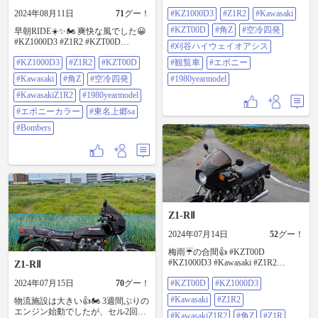
#kawasaki #KZT00D #角Z #空冷四発
2024年08月11日
71
グー！
#KZ1000D3
#Z1R2
#Kawasaki
#刈谷ハイウェイオアシス #観覧車
#エボニー #1980yearmodel
#KZT00D
#角Z
#空冷四発
早朝RIDE☀️✨🏍️ 爽快な風でした😀
#KZ1000D3 #Z1R2 #KZT00D
#刈谷ハイウェイオアシス
#kawasaki #角Z #空冷四発
#KZ1000D3
#Z1R2
#KZT00D
#観覧車
#エボニー
#KawasakiZ1R2 #1980yearmodel #エ
ボニーカラー #東名上郷sa #Bombers
#Kawasaki
#角Z
#空冷四発
#1980yearmodel
#KawasakiZ1R2
#1980yearmodel
#エボニーカラー
#東名上郷sa
#Bombers
Z1-RⅡ
2024年07月14日
52
グー！
梅雨☔の合間👍 #KZT00D
#KZ1000D3 #Kawasaki #Z1R2
Z1-RⅡ
#KawasakiZ1R2 #角Z #Z1R #北米仕
2024年07月15日
70
グー！
#KZT00D
#KZ1000D3
様 #1980yearmodel #エボニー
#Kawasaki
#Z1R2
物流施設は大きい👍🏍️ 3週間ぶりの
エンジン始動でしたが、セル2回で
#KawasakiZ1R2
#角Z
#Z1R