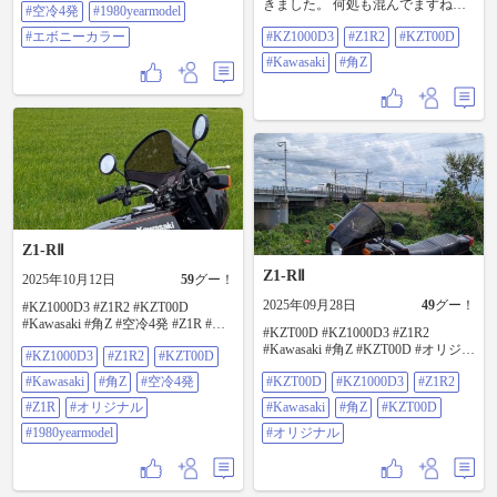
きました。 何処も混んでますねぇ
#空冷4発
#1980yearmodel
💦 #KZ1000D3 #Z1R2 #KZT00D
#エボニーカラー
#KZ1000D3
#Z1R2
#KZT00D
#Kawasaki #角Z
#Kawasaki
#角Z
Z1-RⅡ
Z1-RⅡ
2025年10月12日
59
グー！
2025年09月28日
49
グー！
#KZ1000D3 #Z1R2 #KZT00D
#Kawasaki #角Z #空冷4発 #Z1R #オ
#KZT00D #KZ1000D3 #Z1R2
リジナル #1980yearmodel
#Kawasaki #角Z #KZT00D #オリジナ
#KZ1000D3
#Z1R2
#KZT00D
ル
#Kawasaki
#角Z
#空冷4発
#KZT00D
#KZ1000D3
#Z1R2
#Z1R
#オリジナル
#Kawasaki
#角Z
#KZT00D
#1980yearmodel
#オリジナル