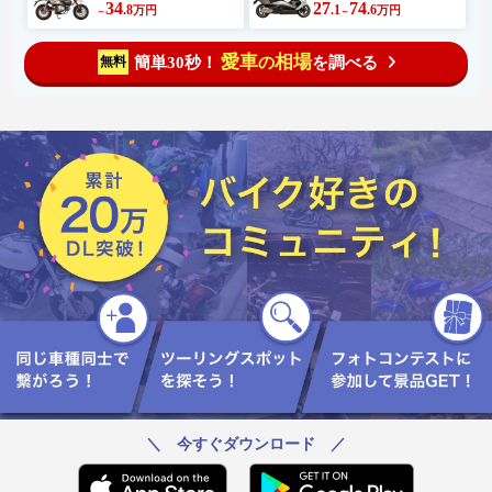
34
27
74
.8
.1
.6
万円
万円
～
～
愛車
相場
簡単30秒！
を調べる
無料
の
＼ 今すぐダウンロード ／