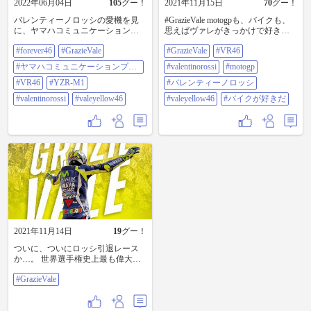
2022年06月04日
105
グー！
2021年11月15日
70
グー！
バレンティーノロッシの愛機を見
#GrazieVale motogpも、バイクも、
に、ヤマハコミュニケーションプ
思えばヴァレがきっかけで好きに
ラザへ 歴代のM1がずらりと並んで
なったんだったなぁと そう考える
#forever46
#GrazieVale
#GrazieVale
#VR46
ました ロッシと共に駆け抜け
と僕の人生レベルで影響を与えた
た"Mission 1"の旅は、次の世代へ…
一人かもしれません 無事にTOP10
#ヤマハコミュニケーションプラ
#valentinorossi
#motogp
この車両たちが並んだロッシ展
フィニッシュできて、ホントによ
ザ
は、6/12までだそうなので、行きた
#VR46
#YZR-M1
かった 誰かのコメントにあった
#バレンティーノロッシ
い方はお早めに👍 #forever46
「シッチの分まで走った26年間」
#valentinorossi
#valeyellow46
#valeyellow46
#バイクが好きだ
#GrazieVale #ヤマハコミュニケーシ
とか読んでまた思い出し泣きしそ
ョンプラザ #VR46 #YZR-M1
うです 明るく賑やか 最後までヴ
#valentinorossi #valeyellow46
ァレらしいレースでした🏁 ありが
とうロッシ ！ #VR46 #valentinorossi
#motogp #バレンティーノロッシ
#valeyellow46 #バイクが好きだ
2021年11月14日
19
グー！
ついに、ついにロッシ引退レース
か…。 世界選手権史上最も偉大か
もしれない伝説が終わるのか
#GrazieVale
あ…。 #GrazieVale