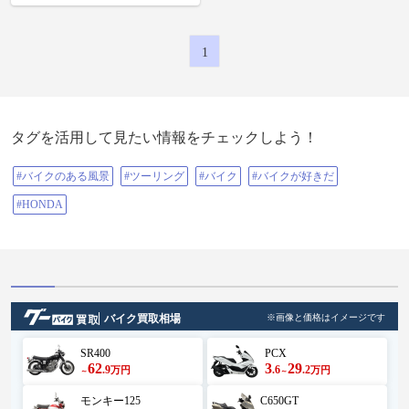
1
タグを活用して見たい情報をチェックしよう！
#バイクのある風景
#ツーリング
#バイク
#バイクが好きだ
#HONDA
バイク買取相場
※画像と価格はイメージです
SR400
PCX
62
3
29
.9
.6
.2
万円
万円
～
～
モンキー125
C650GT