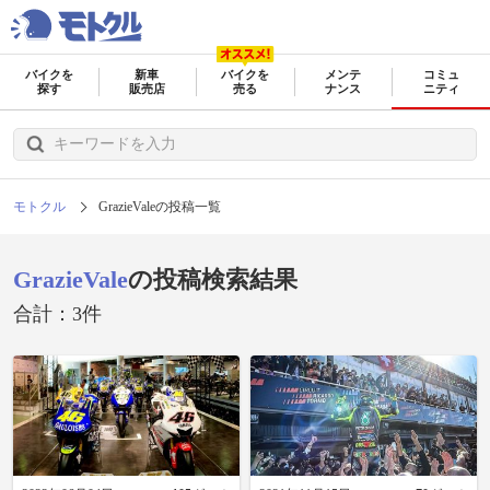
バイクを
新車
バイクを
メンテ
コミュ
探す
販売店
売る
ナンス
ニティ
モトクル
GrazieValeの投稿一覧
GrazieVale
の投稿検索結果
合計：3件