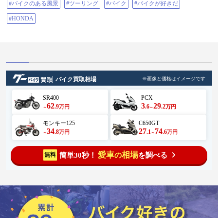
#バイクのある風景
#ツーリング
#バイク
#バイクが好きだ
#HONDA
バイク買取相場
※画像と価格はイメージです
SR400
PCX
62
3
29
.9
.6
.2
万円
万円
～
～
モンキー125
C650GT
34
27
74
.8
.1
.6
万円
万円
～
～
愛車
相場
簡単30秒！
を調べる
無料
の