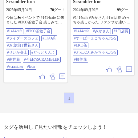
Scrambler Icon
Scrambler Icon
2025年05月04日
70
グー！
2024年09月29日
99
グー！
今日は🏍️イベントで #1414cafe に来
#1414cafe #みかさん #1日店長 めっ
ました #EKO茶餃子会 楽しみです #
ちゃ楽しかった ファンサが凄い 写
ライダースカフェ #EKO茶 #お出掛
真やサインでみかさんを呼ぶ声が
#1414cafe
#EKO茶餃子会
#1414cafe
#みかさん
#1日店長
け世花さん #せいか参上 #どっとり
が止まることはありませんでした #
んく #南世花 #今日のSCRAMBLER
すーぱーえこちゃんねる の #EKO
#ライダーズカフェ
#EKO茶
#すーぱーえこちゃんねる
#SCRAMBLER #ICON
茶 さん もいて 一緒にサインや写真
#お出掛け世花さん
撮ってもらいました #ぶんぶんみか
#EKO茶
ちゃんねる #柳美花
#せいか参上
#どっとりんく
#ぶんぶんみかちゃんねる
#南世花
#今日のSCRAMBLER
#柳美花
#scrambler
#icon
1
タグを活用して見たい情報をチェックしよう！