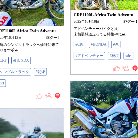
CRF1100L Africa Twin Adventure Sports/ES
2025年10月19日
37
グー
アドベンチャーバイクと滝
CRF1100L Africa Twin Adventure Sports/ES
未舗装林道走ってる特権やね⛰️
025年10月13日
38
グー！
#CRF
#HONDA
#滝
所のシングルトラックへ修練に来て
ります🦣🔥
#アドベンチャー
#秘境
#dct
#CRF
#HONDA
#シングルトラック
#朝練
dct