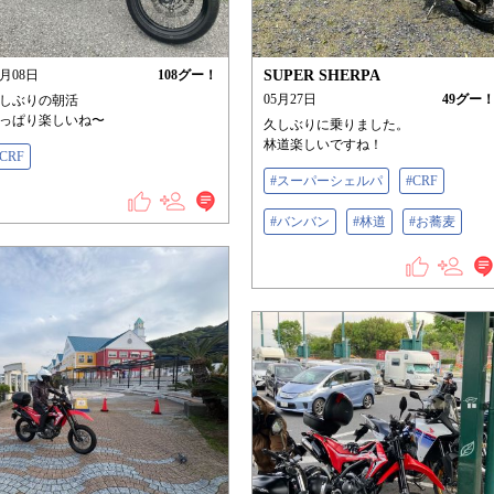
6月08日
108
グー！
SUPER SHERPA
05月27日
49
グー
しぶりの朝活
っぱり楽しいね〜
久しぶりに乗りました。
林道楽しいですね！
#CRF
#スーパーシェルパ
#CRF
#バンバン
#林道
#お蕎麦