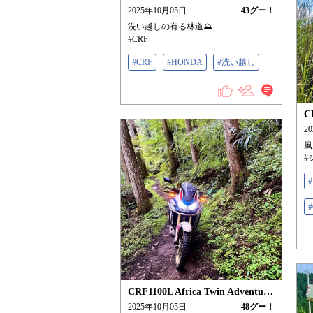
2025年10月05日
43
グー！
洗い越しの有る林道⛰️
#CRF
#CRF
#HONDA
#洗い越し
2
風
#
CRF1100L Africa Twin Adventure Sports/ES
2025年10月05日
48
グー！