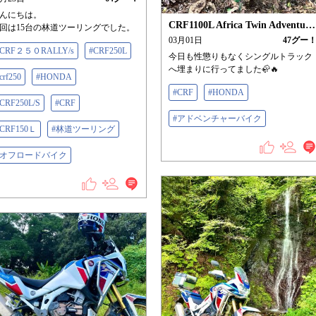
んにちは。
CRF1100L Africa Twin Adventure Sports/ES
回は15台の林道ツーリングでした。
03月01日
47
グー
#CRF２５０RALLY/s
#CRF250L
今日も性懲りもなくシングルトラック
へ埋まりに行ってました🦣🔥
crf250
#HONDA
#CRF
#HONDA
CRF250L/S
#CRF
#アドベンチャーバイク
#CRF150Ｌ
#林道ツーリング
#オフロードバイク