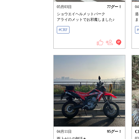
05月03日
77
グー！
0
ショウエイヘルメットパーク
道
アライのメットでお邪魔しました♪
ま
#CRF
04月11日
95
グー！
C
0
雨上がりの朝活☀️