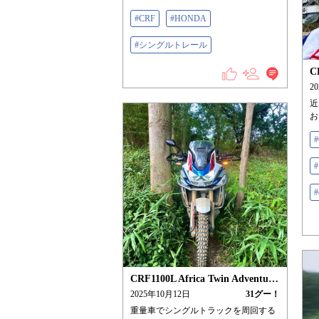
#CRF
#HONDA
#シングルトレール
2
近
お
#
CRF1100L Africa Twin Adventure Sports/ES
2025年10月12日
31
グー！
重量車でシングルトラックを周回する