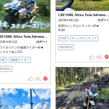
CRF1100L Africa Twin Adventure Sports/ES
2025年10月12日
25
グー
近所のシングルトラックへ🦣🔥
#CRF
CRF1100L Africa Twin Adventure Sports/ES
#CRF
#シングルトラック
025年10月11日
24
グー！
#HONDA
フリカツインの仮面ライダー🦣🔥
ッコイイねぇ👍🏻✨
#CRF
#仮面ライダー
#HONDA