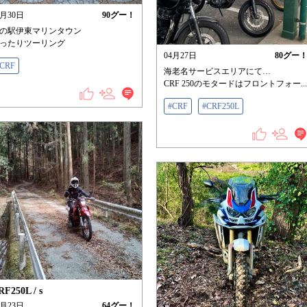
4月30日
90
グー！
の駅伊東マリンタウン
ったりツーリング
04月27日
80
グー
#CRF
海老名サービスエリアにて…
CRF 250のモタードはフロントフォー...
#CRF
#CRF250L
RF250L / s
3月23日
64
グー！