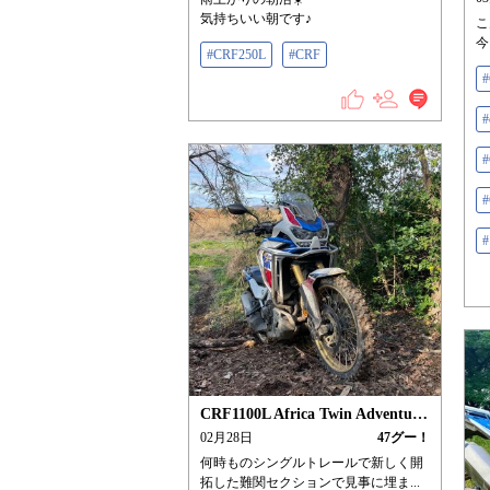
気持ちいい朝です♪
こ
今
#CRF250L
#CRF
#
#
CRF1100L Africa Twin Adventure Sports/ES
02月28日
47
グー！
何時ものシングルトレールで新しく開
拓した難関セクションで見事に埋ま...