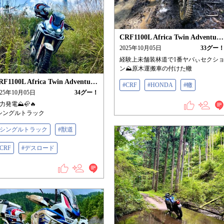
CRF1100L Africa Twin Adventure Sports/ES
2025年10月05日
33
グー
経験上未舗装林道で1番ヤバぃセクシ
ン⛰️原木運搬車の付けた轍
CRF1100L Africa Twin Adventure Sports/ES
#CRF
#HONDA
#轍
025年10月05日
34
グー！
力発電⛰️🦣🔥
シングルトラック
#シングルトラック
#獣道
#CRF
#デスロード