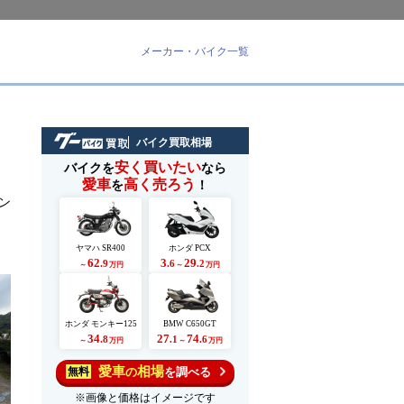
メーカー・バイク一覧
バイク買取相場
安く買いたい
バイクを
なら
愛車
高く売ろう
を
！
ン
ヤマハ SR400
ホンダ PCX
62
3
29
.9
.6
.2
～
万円
～
万円
ホンダ モンキー125
BMW C650GT
34
27
74
.8
.1
.6
～
万円
～
万円
愛車
相場
の
を調べる
無料
※画像と価格はイメージです