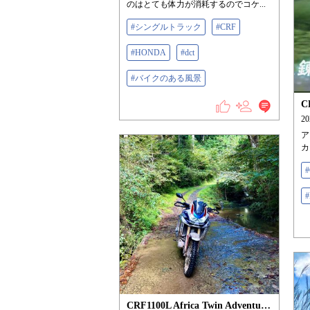
のはとても体力が消耗するのでコケ...
#シングルトラック
#CRF
#HONDA
#dct
#バイクのある風景
2
ア
カ
CRF1100L Africa Twin Adventure Sports/ES