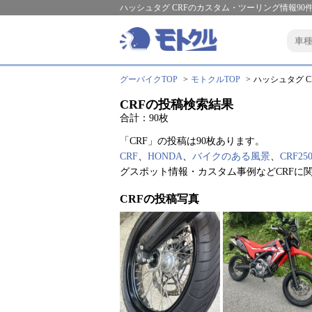
ハッシュタグ CRFのカスタム・ツーリング情報90
グーバイクTOP
モトクルTOP
ハッシュタグ CR
CRFの投稿検索結果
合計：90枚
「CRF」の投稿は90枚あります。
CRF
、
HONDA
、
バイクのある風景
、
CRF25
グスポット情報・カスタム事例などCRFに
CRFの投稿写真