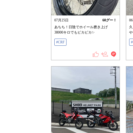
07月25日
60
グー！
0
あちち！日陰でホイール磨き上げ
久
38000キロでもピカピカ✨
や
#CRF