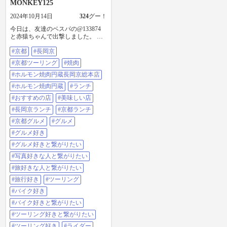
MONKEY125
2024年10月14日
324
グー！
今日は、友達のベスパの@133874
と赤猿ちゃんで出撃しました。 向
日町のれすとらん椋でランチ。 し
#京都
#長岡京
ようと、思ってたんですが、まさ
かの予約でいっぱいで入れ
#京都ツーリング
#焼肉
ず。。。 完全に口がビフカツにな
ってました。。。 しょうがなく、
#ホルモン焼肉円蔵長岡京総本店
店を探していると、友達は肉が食
#ホルモン焼肉円蔵
#ランチ
いたいと。 で、長岡京のホルモン
焼肉円蔵 長岡京総本店に行くこと
#おすすめの店
#美味しい店
に。 ビフカツの口にはなってたけ
#長岡京ランチ
#京都ランチ
ど、美味い肉ですっかり忘れさせ
てくれました。 #京都#長岡京#京都
#京都グルメ
#グルメ
ツーリング#焼肉#ホルモン焼肉円
#グルメ好き
蔵長岡京総本店#ホルモン焼肉円蔵
#ランチ#おすすめの店#美味しい店
#グルメ好きと繋がりたい
#長岡京ランチ#京都ランチ#京都グ
#写真好きな人と繋がりたい
ルメ#グルメ#グルメ好き#グルメ好
きと繋がりたい#写真好きな人と繋
#旅好きな人と繋がりたい
がりたい#旅好きな人と繋がりたい
#旅行好き
#ツーリング
#旅行好き#ツーリング#バイク好き
#バイク好きと繋がりたい#ツーリ
#バイク好き
ング好きと繋がりたい#ツーリング
#バイク好きと繋がりたい
好き#ライダー#HONDA#モンキー#
モンキー125#パルネビュラレッド#
#ツーリング好きと繋がりたい
赤#赤猿#原付2種#ronin
#ツーリング好き
#ライダー