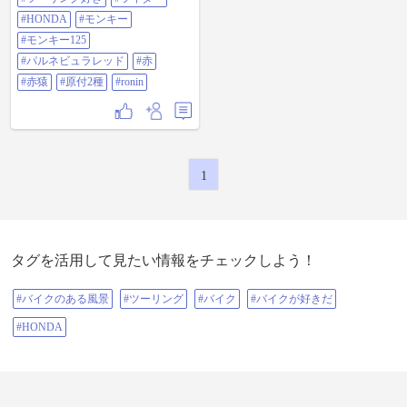
#HONDA
#モンキー
#モンキー125
#パルネビュラレッド
#赤
#赤猿
#原付2種
#ronin
1
タグを活用して見たい情報をチェックしよう！
#バイクのある風景
#ツーリング
#バイク
#バイクが好きだ
#HONDA