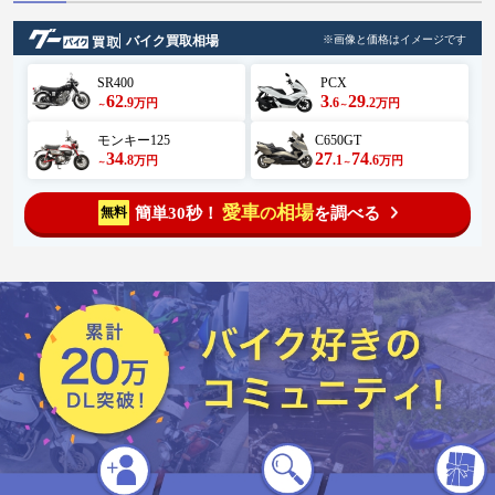
バイク買取相場
※画像と価格はイメージです
SR400
PCX
62
3
29
.9
.6
.2
万円
万円
～
～
モンキー125
C650GT
34
27
74
.8
.1
.6
万円
万円
～
～
愛車
相場
簡単30秒！
を調べる
無料
の