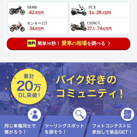
SR400
PCX
62
3
29
.9
.6
.2
万円
万円
～
～
モンキー125
C650GT
34
27
74
.8
.1
.6
万円
万円
～
～
愛車
相場
簡単30秒！
を調べる
無料
の