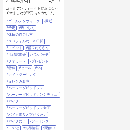
2018年04月24日
4
グー！
ゴールデンウィークも間近になっ
て来ましたが予定 はいかがでしょ
うか？ 川越店では、4月28日から5
#ゴールデンウィーク
#間近
月6日までスペシャルな9日間を予
定しております。 店頭試乗会やナ
#予定
#過ごし方
イトツーリング、BBQも開催する
ので是非お越しくださいね^_^ 詳し
#休日の過ごし方
くは、ハーレー川越で検索して下
#スペシャルな
#9日間
さいね〜 LINE@でお得な情報配信
中！ ID:@ugl9396a #ゴールデンウィ
#イベント
#盛りだくさん
ーク #間近 #予定 #過ごし方 #休日
#店頭試乗会
#ピンバッチ
の過ごし方 #スペシャルな #9日間 #
イベント #盛りだくさん #店頭試乗
#クオカード
#プレゼント
会 #ピンバッチ #クオカード #プレ
#特典
#セール
#bbq
ゼント #特典 #セール #bbq #ナイト
ツーリング #赤レンガ倉庫 #ハーレ
#ナイトツーリング
ーダビッドソン #ハーレーダビッド
#赤レンガ倉庫
ソンシティ川越店 #バイク #ハーレ
ーダビッドソン女子 #バイク乗りと
#ハーレーダビッドソン
繋がりたい #バイク女子 #ツーリン
#ハーレーダビッドソンシティ川
グ #LINE@ #お得情報 #配信中 #埼
越店
玉県川越市 #川越 #バイク屋
#バイク
#ハーレーダビッドソン女子
#バイク乗りと繋がりたい
#バイク女子
#ツーリング
#LINE@
#お得情報
#配信中