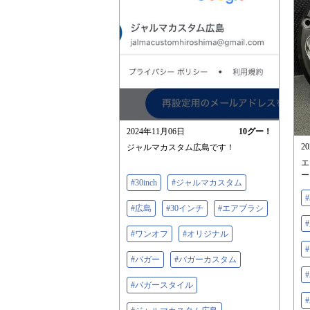
2024年11月06日
10
グー！
2
ジャルマカスタム広島です！
エ
ー
#30inch
#ジャルマカスタム
#
#広島
#30インチ
#エアブラシ
#ワンオフ
#オリジナル
#バガー
#バガーカスタム
#バガースタイル