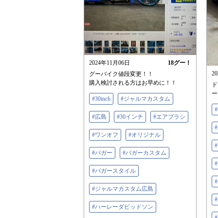
2024年11月06日
18
グー！
2
グーバイク値段変更！！
購入検討される方はお早めに！！
ド
ー
#30inch
#ジャルマカスタム
#
#広島
#30インチ
#エアブラシ
#ワンオフ
#オリジナル
#バガー
#バガーカスタム
#バガースタイル
#ジャルマカスタム広島
#ハーレーダビッドソン