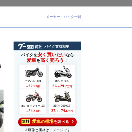
メーカー・バイク一覧
バイク買取相場
安く買いたい
バイクを
なら
愛車
高く売ろう
を
！
情
ヤマハ SR400
ホンダ PCX
62
3
29
.9
.6
.2
～
万円
～
万円
ホンダ モンキー125
BMW C650GT
34
27
74
.8
.1
.6
～
万円
～
万円
愛車
相場
の
を調べる
無料
※画像と価格はイメージです