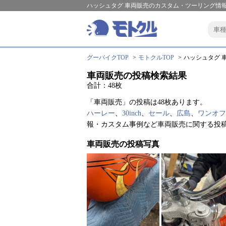
ハッシュタグ 車両販売のカスタム・ツーリング情報
グーバイクTOP
モトクルTOP
ハッシュタグ 車
車両販売の投稿検索結果
合計：48枚
「車両販売」の投稿は48枚あります。
ハーレー
、
30inch
、
セール
、
広島
、
ワンオフ
報・カスタム事例など車両販売に関する投
車両販売の投稿写真