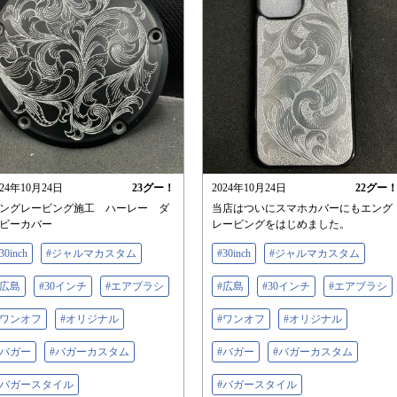
024年10月24日
23
グー！
2024年10月24日
22
グー
ングレービング施工 ハーレー ダ
当店はついにスマホカバーにもエング
ビーカバー
レービングをはじめました。
30inch
#ジャルマカスタム
#30inch
#ジャルマカスタム
#広島
#30インチ
#エアブラシ
#広島
#30インチ
#エアブラシ
#ワンオフ
#オリジナル
#ワンオフ
#オリジナル
#バガー
#バガーカスタム
#バガー
#バガーカスタム
#バガースタイル
#バガースタイル