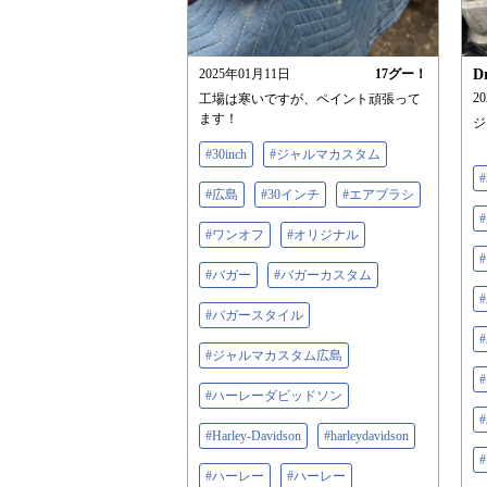
2025年01月11日
17
グー！
D
2
工場は寒いですが、ペイント頑張って
ます！
ジ
#30inch
#ジャルマカスタム
#
#広島
#30インチ
#エアブラシ
#ワンオフ
#オリジナル
#バガー
#バガーカスタム
#バガースタイル
#ジャルマカスタム広島
#ハーレーダビッドソン
#Harley-Davidson
#harleydavidson
#
#ハーレー
#ハーレー