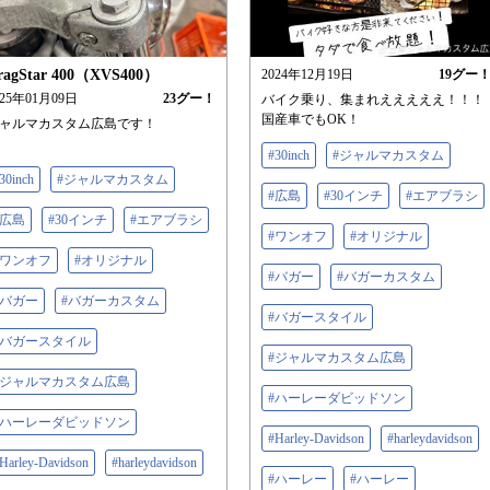
ragStar 400（XVS400）
2024年12月19日
19
グー
025年01月09日
23
グー！
バイク乗り、集まれえええええ！！！
国産車でもOK！
ャルマカスタム広島です！
#30inch
#ジャルマカスタム
30inch
#ジャルマカスタム
#広島
#30インチ
#エアブラシ
#広島
#30インチ
#エアブラシ
#ワンオフ
#オリジナル
#ワンオフ
#オリジナル
#バガー
#バガーカスタム
#バガー
#バガーカスタム
#バガースタイル
#バガースタイル
#ジャルマカスタム広島
#ジャルマカスタム広島
#ハーレーダビッドソン
#ハーレーダビッドソン
#Harley-Davidson
#harleydavidson
Harley-Davidson
#harleydavidson
#ハーレー
#ハーレー