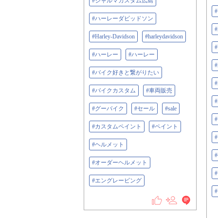
#ジャルマカスタム広島
#ハーレーダビッドソン
#Harley-Davidson
#harleydavidson
#
#ハーレー
#ハーレー
#バイク好きと繋がりたい
#バイクカスタム
#車両販売
#グーバイク
#セール
#sale
#カスタムペイント
#ペイント
#ヘルメット
#オーダーヘルメット
#エングレービング