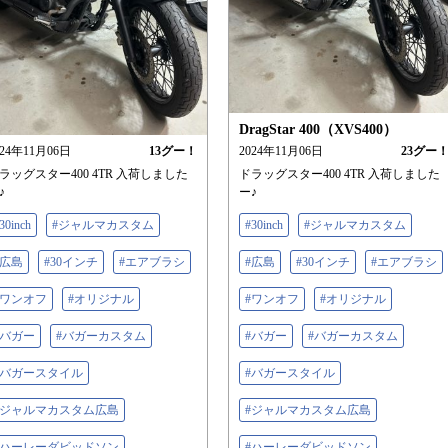
DragStar 400（XVS400）
024年11月06日
13
グー！
2024年11月06日
23
グー
ラッグスター400 4TR 入荷しました
ドラッグスター400 4TR 入荷しました
♪
ー♪
30inch
#ジャルマカスタム
#30inch
#ジャルマカスタム
#広島
#30インチ
#エアブラシ
#広島
#30インチ
#エアブラシ
#ワンオフ
#オリジナル
#ワンオフ
#オリジナル
#バガー
#バガーカスタム
#バガー
#バガーカスタム
#バガースタイル
#バガースタイル
#ジャルマカスタム広島
#ジャルマカスタム広島
#ハーレーダビッドソン
#ハーレーダビッドソン