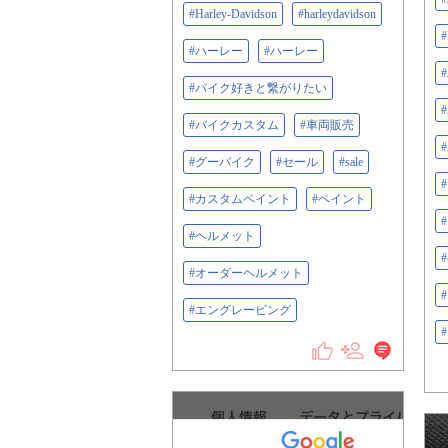
#Harley-Davidson
#harleydavidson
#
#ハーレー
#ハーレー
#バイク好きと繋がりたい
#バイクカスタム
#車両販売
#グーバイク
#セール
#sale
#カスタムペイント
#ペイント
#ヘルメット
#オーダーヘルメット
#エングレービング