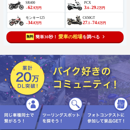
SR400
PCX
62
3
29
.9
.6
.2
万円
万円
～
～
モンキー125
C650GT
34
27
74
.8
.1
.6
万円
万円
～
～
愛車
相場
簡単30秒！
を調べる
無料
の