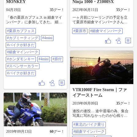
MONKEY
Ninja 1000・Z1000SX
04月19日
35
グー！
2023年06月11日
55
グー！
「春の栗原カブフェス in 細倉マイ
一ヶ月前にツーリングの予定を立
ンパーク」に参加してきた。 細倉
て栗原市細倉マインパークさんへ
マインパークなつかしすぎるぞ！
東北バイク乗りミーティングへ参
#栗原カブフェス
#栗原市
#細倉マインパーク
子供の頃よく連れてきてもらった
加して来ました( =＾ω＾)数日前ま
なぁ！ カブミーティングは初参加
で晴れ予報だったので油断してま
#カブミーティング
#4mini
😀 モンキーやダックスとかもOKっ
したが前日の就寝前に確認した天
てことだったので😄✨ 車に積んで
#バイクが好きだ
気予報はしっかり雨予報・・ とり
現地に行ったら、私以外にもトラ
あえず起きてから判断しようと就
#細倉マインパーク
ンポの人たくさんいて安心したww
寝するもちょこちょこ目が覚めて
降ろす場所あるかなってヒヤヒヤ
しまい天気予報を確認するも雨予
#ホンダモンキー
#4mini
#原付
してたからw 早く到着したので、
報 6:30に最終判断予定するも寝坊
#スペンサーカラー
一度会場を出て、近くにある廃線
してしまい7:00起床wスマホ確認し
になった、くりはら田園鉄道の廃
たところLINEの嵐(´Д｀|||) ま～ま
#バイクが好きだ
線跡を見て「昔乗りに来たなぁ」
～！やらないで後悔するよりやっ
っと思い出に浸る（笑） そしたら
て後悔しましょうって事で30分遅
お友達が通りかかり、２台で会場
れの8:00集合&出発 ノンストップで
VTR1000F Fire Storm｜ファ
までプチツー。思わぬプチツーに
お隣の県の栗原市までビューンっ
イアーストーム
楽しすぎる！ 今回集まった台数
と！予報に反して雨にも打たれず
は、350台くらいいたらしい！？ 年
暑くもなく寒くもなくなかなか快
2019年09月09日
35
グー！
式わからないけどとにかく古そう
調に走れたお陰で9:40には到着～ヽ
なカブ、初めてみた郵政カブ、カ
(´∀｀●)ノ 集まったバイクを見なが
連投の連投… 途中退場の為、集合
スタムされたカブ、ジョルカブ、
らフラフラしてると雨が降りだし
写真に写れなかったのが心残り
カモメ、あんどん、などなど、カ
イベントブースへ逃げ込んだとこ
(>_<") 早めに帰っても途中で日が
ブの歴史を感じつつ、たくさんの
ろで本降り☂️ 司会の2人はオモロい
#東北のバイク乗り
暮れてしまいました(￣▽￣;) 現地で
カブを見れてサイコーなひとと
しwご当地キャラも登場し、リアル
ステッカーとタオルも購入、売上
2019年09月13日
60
グー！
#細倉マインパーク
き。 見てたらカブが本気で欲しく
な見た目の人間っぽいご当地キャ
は被災地復興支援に寄付してるみ
なってきたよw 緑色のリトルカブ
ラ出てきたなって思ってたら栗原