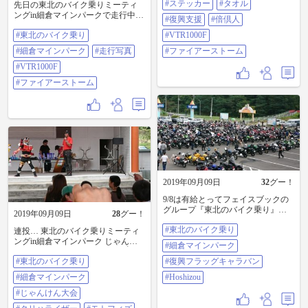
たい(*-ω人) あ、倍倶人宣言してく
#ステッカー
#タオル
先日の東北のバイク乗りミーティ
（４速仕様）がほしい！ モンキー
市長さんだったりw豪華景品のじゃ
るの忘れた～！Σ(￣□￣;) #東北のバ
ングin細倉マインパークで走行中の
#復興支援
#倍倶人
も何台かいた✨🐒 私のモンキーは
んけん大会だったりあっという間
イク乗り #細倉マインパーク #ステ
写真を撮って下さってる方がいま
とっても地味なカラーのおかげ
の2時間でした～(ﾉ≧▽≦)ﾉまた来年
ッカー #タオル #復興支援 #倍倶人
#東北のバイク乗り
#VTR1000F
したΣp[【◎】]ω・´) 基本ぼっちで
で？w、存在感は上手く消えていた
も参加させて頂きたいです。あり
#VTR1000F #ファイアーストーム
走行中の写真持ってなかったので
w でも、何名か「ぉお！スペンサ
#細倉マインパーク
#走行写真
がとうございました～ #栗原市 #
#ファイアーストーム
嬉しい♪ヽ(´▽｀)/ でも…体がぱっつ
ーじゃん！」って反応してくれて
細倉マインパーク
ぱつですな(￣▽￣;) ダイエットしな
#VTR1000F
てうれしぃw 声をかけていただ
きゃ(-∀-`; ) #東北のバイク乗り #細
き、ありがとうございます🙇 そし
#ファイアーストーム
倉マインパーク #走行写真
てそして、フォロワーさんにも初
#VTR1000F #ファイアーストーム
めてお会いして、初めてなのに初
めてじゃないみたいな感覚するの
はSNSならでは😁 楽しく談笑させ
てもらい、ミーティングの醍醐味
を感じました☺️ C125のカブむっち
ゃくちゃカッコよか！ 発売された
とき、本気でほしい！って思った1
台。 青っぽいカラーばかり見るけ
2019年09月09日
32
グー！
ど、黒って初めて見ました。黒も
カッコいいな〜。 会場内でサニト
9/8は有給とってフェイスブックの
ラを見つけて、いいなぁ欲しいな
グループ『東北のバイク乗り』ミ
2019年09月09日
28
グー！
ぁって見てたら、荷台にはなん
ーティングin細倉マインパークに行
と！？メグロ！？ おぉ、博物館以
#東北のバイク乗り
って来ました♪ヽ(´▽｀)/ 主催者発表
連投… 東北のバイク乗りミーティ
外で初めて見たかも👀 小腹が空い
ではバイク1100台・車50台の1200
ングin細倉マインパーク じゃんけ
#細倉マインパーク
たのでお友達とそのご友人の皆さ
人程集まったみたいです(oﾟДﾟﾉ)ﾉ
ん大会も開催されてました✊✌️✋ 相
んとラーメンを食べに行ったら、
#東北のバイク乗り
復興フラッグ持って写真を撮って
#復興フラッグキャラバン
手はご当地ヒーローのクリハライ
昔ながらのシンプルな醤油ラーメ
復興フラッグキャラバンのHoshizou
ザー そして商品ゲットしました♪ヽ
#細倉マインパーク
#Hoshizou
ンでメッチャうまい！！これまで
さんも自動で一緒？にパチリ
(´▽｀)/ モトフィズのオールウェザ
食べたラーメンで一番かもしれ
Σp[【◎】]ω・´) #東北のバイク乗り
ースタッフバッグMを頂きました
#じゃんけん大会
ん！ やっぱラーメンはコッテリよ
#細倉マインパーク #復興フラッグ
(人´∀`)♪ #東北のバイク乗り #細倉