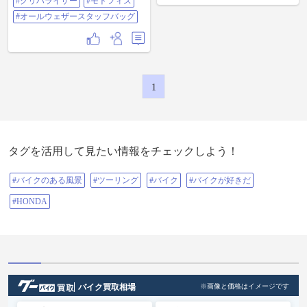
りアッサリがいい！ カワイイおじ
#クリハライザー
#モトフィズ
キャラバン #Hoshizou
マインパーク #じゃんけん大会 #ク
いちゃんとお婆ちゃんが営まれて
リハライザー #モトフィズ #オール
#オールウェザースタッフバッグ
て、ややや！これ絶対うまいやつ
ウェザースタッフバッグ
だよ！！って感じだった👍ご馳走
様でした！ いや〜バイクもご飯も
お土産（ステッカーをゲット！）
とか、大満足な1日だった。 運営ス
タッフの皆様、ご参加された皆様
お疲れ様でした。 また機会があれ
1
ば参加してみたい。 #栗原カブフェ
ス#カブミーティング#4mini#バイク
が好きだ#細倉マインパーク#ホン
ダモンキー#4mini#原付#スペンサー
カラー#バイクが好きだ
タグを活用して見たい情報をチェックしよう！
#バイクのある風景
#ツーリング
#バイク
#バイクが好きだ
#HONDA
バイク買取相場
※画像と価格はイメージです