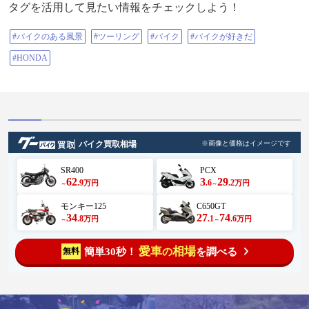
タグを活用して見たい情報をチェックしよう！
#バイクのある風景
#ツーリング
#バイク
#バイクが好きだ
#HONDA
バイク買取相場
※画像と価格はイメージです
SR400
PCX
62
3
29
.9
.6
.2
万円
万円
～
～
モンキー125
C650GT
34
27
74
.8
.1
.6
万円
万円
～
～
愛車
相場
簡単30秒！
を調べる
無料
の