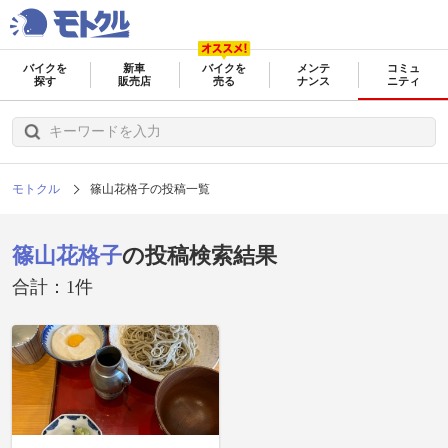
バイクを
新車
バイクを
メンテ
コミュ
探す
販売店
売る
ナンス
ニティ
モトクル
篠山花格子の投稿一覧
篠山花格子
の投稿検索結果
合計：1件