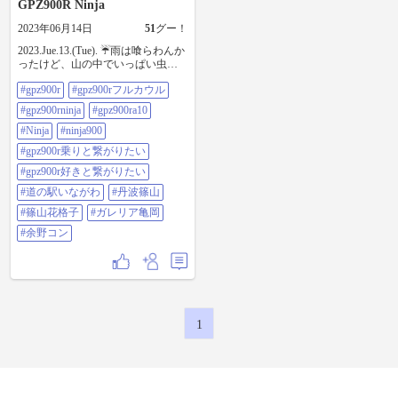
GPZ900R Ninja
2023年06月14日
51
グー！
2023.Jue.13.(Tue). ☔️雨は喰らわんか
ったけど、山の中でいっぱい虫喰
らった😵🪰🦟🐝 毎度毎度の道の駅
#gpz900r
#gpz900rフルカウル
いながわ 枝豆出始めましたね🫛 〜
の久々の丹波篠山でまた蕎麦屋さ
#gpz900rninja
#gpz900ra10
んを物色🥢今日はトロロ蕎麦にし
ました♫ 美味しかった👍 〜のこれ
#Ninja
#ninja900
また久々のガレリア亀岡 最近オキ
#gpz900r乗りと繋がりたい
ニの茎ブロッコリーをGET🥦 〜の
恒例の余野コン これまた毎度の缶
#gpz900r好きと繋がりたい
コーヒーで一服🚬 今日は18〜21で
#道の駅いながわ
#丹波篠山
荷物の受け取りあったので早々に
帰宅。 一日中曇り☁️の予報だった
#篠山花格子
#ガレリア亀岡
のにどうしてどうして…暑かった
#余野コン
しまた顔だけ日焼けした🦆⁉️ でもお
陰様で楽しくリフレッシュ出来ま
した😊♫また一週間頑張ろう💪😤🍻
#gpz900r #gpz900rフルカウル
#gpz900rninja #gpz900ra10 #ninja
#ninja900 #gpz900r乗りと繋がりたい
#gpz900r好きと繋がりたい #道の駅
1
いながわ #丹波篠山 #篠山花格子
(今日のお蕎麦屋さん) #ガレリア亀
岡 #余野コン