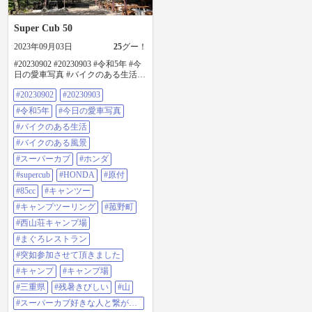
Super Cub 50
2023年09月03日
25
グー！
#20230902 #20230903 #令和5年 #今
日の愛車写真 #バイクのある生活 #
バイクのある風景 #スーパーカブ #
#20230902
#20230903
ホンダ #supercub #honda #原付 #85cc
#キャンツー #キャンプツーリング
#令和5年
#今日の愛車写真
#菰野町 #西山荘キャンプ場 #まぐ
ろレストラン #突如参加させて頂き
#バイクのある生活
ました #キャンプ #キャンプ場 #三
#バイクのある風景
重県 #残暑きびしい #山 #スーパー
カブ好きな人と繋がりたい #スーパ
#スーパーカブ
#ホンダ
ーカブのある生活 #スーパーカブの
#supercub
#HONDA
#原付
ある風景 #ツーリング仲間募集中
#iphone13mini
#85cc
#キャンツー
#キャンプツーリング
#菰野町
#西山荘キャンプ場
#まぐろレストラン
#突如参加させて頂きました
#キャンプ
#キャンプ場
#三重県
#残暑きびしい
#山
#スーパーカブ好きな人と繋がり