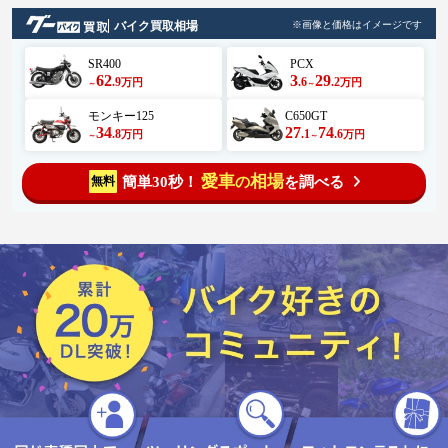
バイク買取相場
※画像と価格はイメージです
SR400
PCX
62
3
29
.9
.6
.2
万円
万円
～
～
モンキー125
C650GT
34
27
74
.8
.1
.6
万円
万円
～
～
愛車
相場
簡単30秒！
を調べる
無料
の