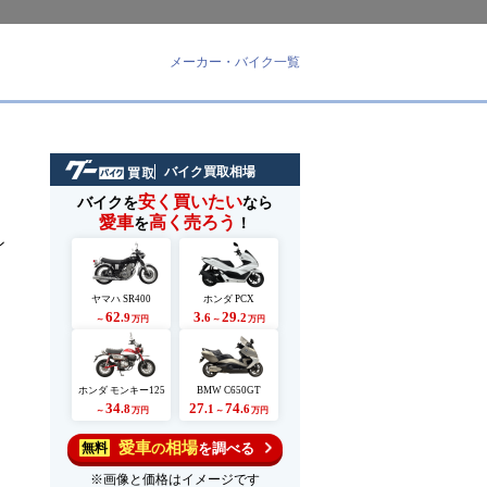
メーカー・バイク一覧
バイク買取相場
安く買いたい
バイクを
なら
愛車
高く売ろう
を
！
ン
ヤマハ SR400
ホンダ PCX
62
3
29
.9
.6
.2
～
万円
～
万円
ホンダ モンキー125
BMW C650GT
34
27
74
.8
.1
.6
～
万円
～
万円
愛車
相場
の
を調べる
無料
※画像と価格はイメージです