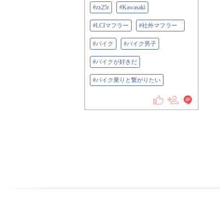
#zx25r
#Kawasaki
#LCIマフラー
#社外マフラー⠀
#バイク
#バイク男子
#バイクが好きだ
#バイク乗りと繋がりたい