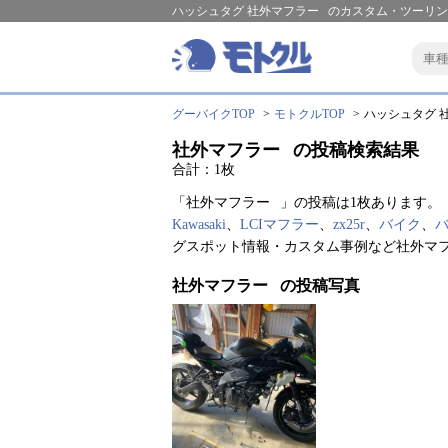
ハッシュタグ 社外マフラー⠀のカスタム・ツーリン
グーバイクTOP
モトクルTOP
ハッシュタグ 社
社外マフラー⠀の投稿検索結果
合計：1枚
「社外マフラー⠀」の投稿は1枚あります。
Kawasaki
、
LCIマフラー
、
zx25r
、
バイク
、
グスポット情報・カスタム事例など社外マ
社外マフラー⠀の投稿写真