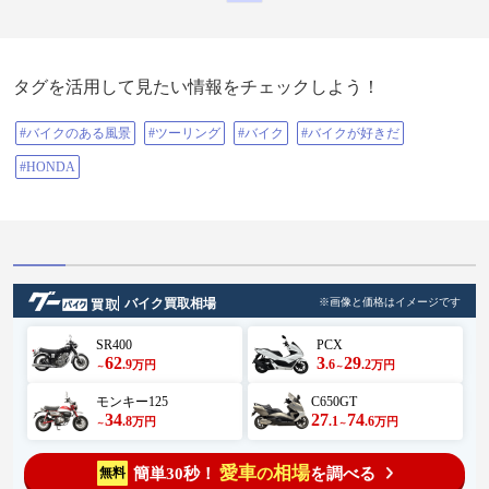
タグを活用して見たい情報をチェックしよう！
#バイクのある風景
#ツーリング
#バイク
#バイクが好きだ
#HONDA
バイク買取相場
※画像と価格はイメージです
SR400
PCX
62
3
29
.9
.6
.2
万円
万円
～
～
モンキー125
C650GT
34
27
74
.8
.1
.6
万円
万円
～
～
愛車
相場
簡単30秒！
を調べる
無料
の