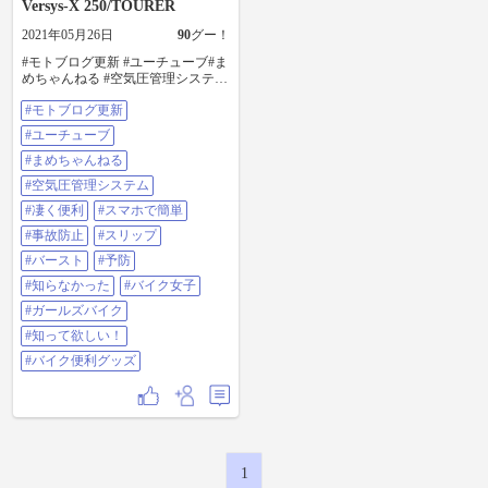
Versys-X 250/TOURER
2021年05月26日
90
グー！
#モトブログ更新 #ユーチューブ#ま
めちゃんねる #空気圧管理システム
#凄く便利#スマホで簡単 #事故防止
#モトブログ更新
#スリップ#バースト#予防 #知らな
かった #バイク女子#ガールズバイ
#ユーチューブ
ク #知って欲しい！ #バイク便利グ
ッズ
#まめちゃんねる
#空気圧管理システム
#凄く便利
#スマホで簡単
#事故防止
#スリップ
#バースト
#予防
#知らなかった
#バイク女子
#ガールズバイク
#知って欲しい！
#バイク便利グッズ
1