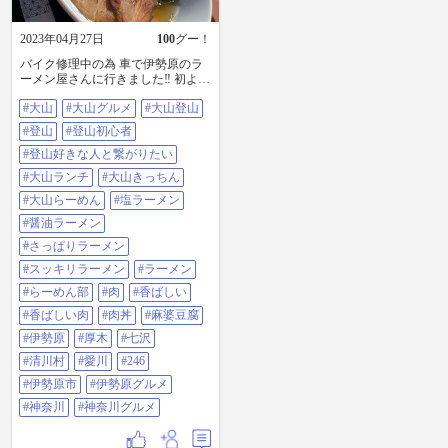
2023年04月27日
100
グー！
バイク修理中の為 車で伊勢原のラ
ーメン屋さんに行きました‼️ 初よ初
やっと日程の都合がついたので 1人
#大山
#大山グルメ
#大山登山
でぷらっと😁モコさんも居ますが
ね😁🐾🐩 @ooyama.kitchen 黄金らー
#登山
#登山初心者
めん🍜 大山きっちんさんとこに行
って来ました❣️ googleナビで迷わず
#登山好きな人と繋がりたい
スムーズに行けました🌸😁👍 さて
#大山ランチ
#大山きっちん
さて黄金スープ💖これよこれ 夢に
まで見た塩ラーメン😊🌷 いただき
#大山らーめん
#塩ラーメン
ます😋 うんうん👍 あっさりさっぱ
#醤油ラーメン
りしてますが このお肉と相性バツ
グン😊 もちろん好みもありますが
#さっぱりラーメン
スープもお肉も邪魔しない感じが
#スッキリラーメン
#ラーメン
良かったです😁👍 とても香ばしい
お肉‼️ らーめん屋さんのお肉で こ
#らーめん部
#肉
#香ばしい
のお肉はお初です☆☆☆ 是非是非
#香ばしい肉
#肉丼
#麻婆豆腐
お試しください♪♪♪😊🌷 いつもは
スープまでなかなか 飲み干さない
#伊勢原
#厚木
#七沢
のですが ペロリといっちゃいまし
#清川村
#愛川
#246
た😁👍 朝からもいけそうな感じの
らーめんですよ😊🌷 透き通ったキ
#伊勢原市
#伊勢原グルメ
レイならーめんスープ😆 久々のヒ
#神奈川
#神奈川グルメ
ットでした😁👍 次回は醤油ラーメ
ンにします😁👍 次はくるみでその
次は辛いやつ💖 順番にコンプリー