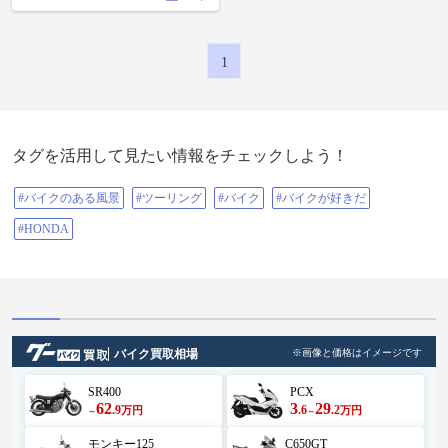
ト致しますね😆😆😆 前々から塩ラ
ーメン食べたかった❗️ 4月中に行か
なくちゃって 今日しかなかったの
で行ったけど お天気良くて気持ち
1
よかったです🌸 次はバイクで行く
かな🌸🐾🐩 モコさんもお疲れ様🐾
イビキかいて寝てます💤🐾🐩 でわ
でわ伊勢原近くお通りの方は 大山
きっちんさんに行ってみてね🌸 営
業日も確認してください‼️ 自宅営業
タグを活用して見たい情報をチェックしよう！
の日と 近隣の会社などの敷地に移
動して 営業されてることもありま
すので😊🌷 さっぱり系スッキリ系
#バイクのある風景
#ツーリング
#バイク
#バイクが好きだ
とりあえず 塩ラーメンを食べた感
想ですが お肉好きな方は是非是非
#HONDA
このお肉食べてみてください😁👍
ちなみに普通の塩ラーメンはお肉2
枚です💦 モコさんが可愛いので1枚
サービスしていただきました🐾🐩
ありがとうございます😆👍🐾🐩♬
こだわっている美味しさがわかり
ます😁 これは食べてみないと
SNSなどで写真見てても わかりま
せん❣️😁 食べて食べて食べて食べ
バイク買取相場
※画像と価格はイメージです
て食べて食べて食べて食べて食べ
て食べて また食べたくなる😁👍 ま
SR400
PCX
た行くね🐾 ご馳走様でした😋 あり
62
3
29
.9
.6
.2
万円
万円
がとう🌸 #大山 #大山グルメ #大
～
～
山登山 #登山 #登山初心者 #登山
好きな人と繋がりたい #大山ランチ
モンキー125
C650GT