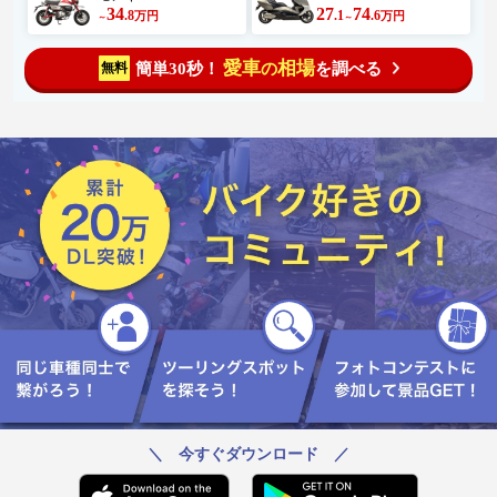
#大山きっちん #大山らーめん #塩
34
27
74
.8
.1
.6
万円
万円
～
～
ラーメン #醤油ラーメン #さっぱり
ラーメン #スッキリラーメン #
らーめん #らーめん部 #肉 #香ば
愛車
相場
簡単30秒！
を調べる
無料
の
しい #香ばしい肉 #肉丼 #麻婆豆
腐 #伊勢原 #厚木 #七沢 #清
川村 #愛川 #２４６ #伊勢原
市 #伊勢原グルメ #神奈川 #神奈
川グルメ @hiyocko.suzume 食べてみ
なくちゃわからないよね😁👍♬
＼ 今すぐダウンロード ／