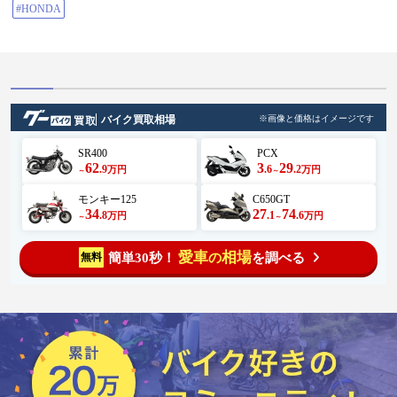
#HONDA
バイク買取相場
※画像と価格はイメージです
SR400
PCX
62
3
29
.9
.6
.2
万円
万円
～
～
モンキー125
C650GT
34
27
74
.8
.1
.6
万円
万円
～
～
愛車
相場
簡単30秒！
を調べる
無料
の