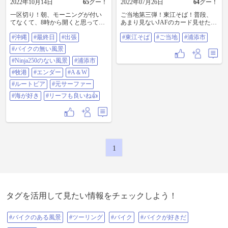
2022年10月14日
65
グー！
2022年07月26日
64
グー！
一区切り！朝、モーニングが付い
ご当地第三弾！東江そば！普段、
てなくて、8時から開くと思って海
あまり見ないJAFのカード見せた
沿いに出て、サーファーを見つ
ら、ジュウシーという、炊き込み
#沖縄
#最終日
#出張
#東江そば
#ご当地
#浦添市
つ、波を見つつ、昔を思い出しつ
ご飯を付けてくれました！ #東江そ
つ…そしたら、9時オープンだ
ば #ご当地 #浦添市
#バイクの無い風景
と？！待つほど時間はなく、ラッ
キーというか、喜んでエンダー
#Ninja250のない風景
#浦添市
（A&W）へ♫ 今日はとても暑く30
#牧港
#エンダー
#A＆W
度超えてるって。しかも晴れや
し…。今年、2回目の夏。。。 #沖
#ルートビア
#元サーファー
縄 #最終日 #出張 #バイクの無い風
#海が好き
#リーフも良いね👍
景 #Ninja250のない風景 #浦添市 #牧
港 #エンダー #A&W #ルートビア #
元サーファー #海が好き #リーフも
良いね👍
1
タグを活用して見たい情報をチェックしよう！
#バイクのある風景
#ツーリング
#バイク
#バイクが好きだ