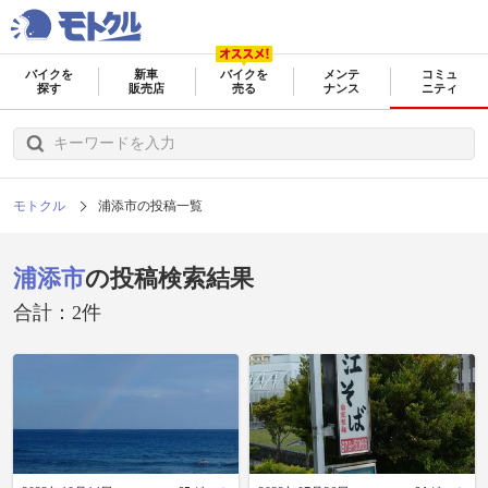
バイクを
新車
バイクを
メンテ
コミュ
探す
販売店
売る
ナンス
ニティ
モトクル
浦添市の投稿一覧
浦添市
の投稿検索結果
合計：2件