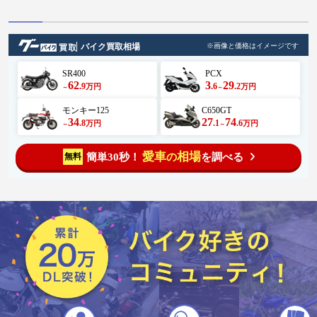
バイク買取相場
※画像と価格はイメージです
SR400
PCX
62
3
29
.9
.6
.2
万円
万円
～
～
モンキー125
C650GT
34
27
74
.8
.1
.6
万円
万円
～
～
愛車
相場
簡単30秒！
を調べる
無料
の