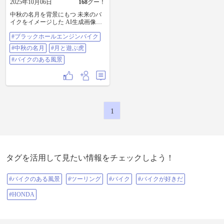
2025年10月06日
168
グー！
中秋の名月を背景にもつ 未来のバ
イクをイメージした AI生成画像で
す。 私はよく鼻で笑われる、初対
#ブラックホールエンジンバイク
面でバイク歴の比較的長い者が小
馬鹿にしたように私をほくそ笑
#中秋の名月
#月と遊ぶ虎
む。けれど、数週間、数ヶ月経つ
うちに彼らの態度が変わって、私
#バイクのある風景
に対して一目もニ目も置くように
なる。中には師匠と呼ぶ者まで現
れる。私はそれを見て「善い」と
思う。変わるのは私ではなかった
のだ。バイク市場を汚染する…バ
イクに対する誤った価値観、誤っ
1
た商業主義的価値観を私はこれか
らも確実に、ぶち壊してゆこうと
考えている。 #ブラックホールエン
ジンバイク #中秋の名月 #月と遊ぶ
虎 #バイクのある風景
タグを活用して見たい情報をチェックしよう！
#バイクのある風景
#ツーリング
#バイク
#バイクが好きだ
#HONDA