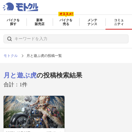
バイクを
新車
バイクを
メンテ
コミュ
探す
販売店
売る
ナンス
ニティ
モトクル
月と遊ぶ虎の投稿一覧
月と遊ぶ虎
の投稿検索結果
合計：1件