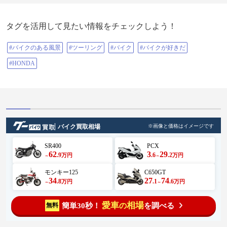
タグを活用して見たい情報をチェックしよう！
#バイクのある風景
#ツーリング
#バイク
#バイクが好きだ
#HONDA
バイク買取相場
※画像と価格はイメージです
SR400
PCX
62
3
29
.9
.6
.2
万円
万円
～
～
モンキー125
C650GT
34
27
74
.8
.1
.6
万円
万円
～
～
愛車
相場
簡単30秒！
を調べる
無料
の