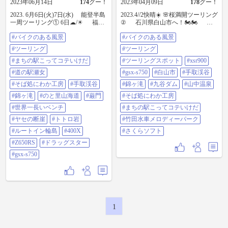
2023年06月14日
174
グー！
2023年04月09日
178
グー！
2023. 6月6日(火)7日(水) 能登半島
2023.4//2快晴☀️ 🌸桜満開ツーリング
一周ツーリング① 6日☁/☀ 福井
② 石川県白山市へ！🏍🏍 白
県池田町〜白山〜能登へ 気の合う
山市に入ると⛄も残って🌸も満開で
#バイクのある風景
#バイクのある風景
仲間と最高でした！🏍🏍🏍🏍 #バ
👍 最高に気持ち良かった〜！🏍
イクのある風景 #ツーリング #まち
😄 #バイクのある風景 #ツーリング
#ツーリング
#ツーリング
の駅こってコテいけだ #道の駅瀬女
#ツーリングスポット #xsr900 #gsx-
#そば処にわか工房 #手取渓谷 #錦
#まちの駅こってコテいけだ
s750 #白山市 #手取渓谷 #錦ヶ滝 #九
#ツーリングスポット
#xsr900
ヶ滝 #のと里山海道 #巌門 #世界一
谷ダム #山中温泉 #そば処にわか工
#道の駅瀬女
#gsx-s750
#白山市
#手取渓谷
長いベンチ #ヤセの断崖 #トトロ岩
房 #まちの駅こってコテいけだ #竹
#ルートイン輪島 #400X #Z650RS #
田水車メロディーパーク #さくらソ
#そば処にわか工房
#手取渓谷
#錦ヶ滝
#九谷ダム
#山中温泉
ドラッグスター 1100 #gsx-s750
フト
#錦ヶ滝
#のと里山海道
#巌門
#そば処にわか工房
#世界一長いベンチ
#まちの駅こってコテいけだ
#ヤセの断崖
#トトロ岩
#竹田水車メロディーパーク
#ルートイン輪島
#400X
#さくらソフト
#Z650RS
#ドラッグスター
#gsx-s750
1