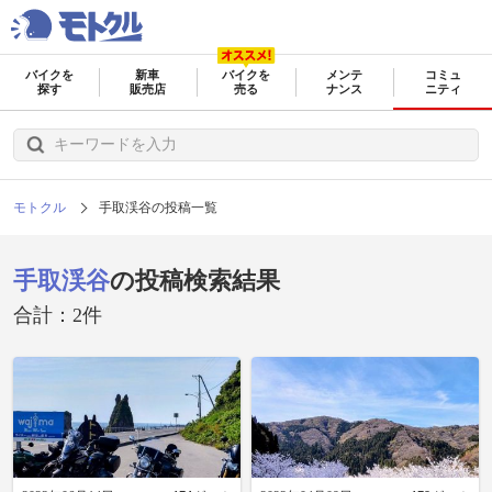
バイクを
新車
バイクを
メンテ
コミュ
探す
販売店
売る
ナンス
ニティ
モトクル
手取渓谷の投稿一覧
手取渓谷
の投稿検索結果
合計：2件