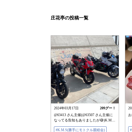
庄花亭の投稿一覧
2024年03月17日
209
グー！
2
@63413 さん主催(@63507 さん主催に
お
なってる告知もありましたが😅)K.M....
#K.M.S(勝手にモトクル親睦会)