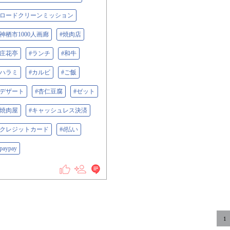
#ロードクリーンミッション
#神栖市1000人画廊
#焼肉店
#庄花亭
#ランチ
#和牛
#ハラミ
#カルビ
#ご飯
#デザート
#杏仁豆腐
#ゼット
#焼肉屋
#キャッシュレス決済
#クレジットカード
#d払い
paypay
1