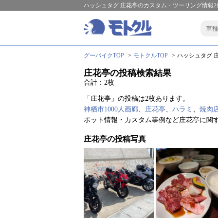
ハッシュタグ 庄花亭のカスタム・ツーリング情報2
グーバイクTOP
モトクルTOP
ハッシュタグ 庄
庄花亭の投稿検索結果
合計：2枚
「庄花亭」の投稿は2枚あります。
神栖市1000人画廊
、
庄花亭
、
ハラミ
、
焼肉
ポット情報・カスタム事例など庄花亭に関
庄花亭の投稿写真