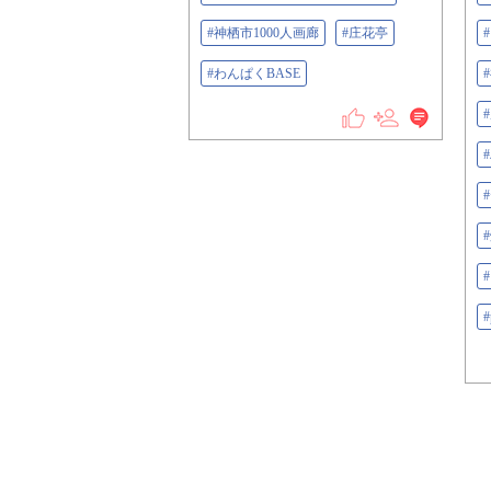
#神栖市1000人画廊
#庄花亭
#わんぱくBASE
#