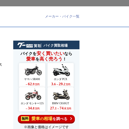
メーカー・バイク一覧
バイク買取相場
安く買いたい
バイクを
なら
愛車
高く売ろう
を
！
ス
ヤマハ SR400
ホンダ PCX
62
3
29
.9
.6
.2
～
万円
～
万円
ホンダ モンキー125
BMW C650GT
34
27
74
.8
.1
.6
～
万円
～
万円
愛車
相場
の
を調べる
無料
※画像と価格はイメージです