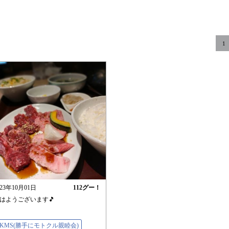
1
023年10月01日
112
グー！
はようございます🎵
#KMS(勝手にモトクル親睦会)