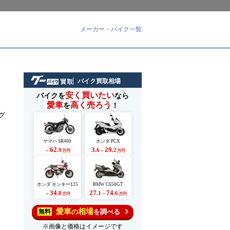
メーカー・バイク一覧
バイク買取相場
安く買いたい
バイクを
なら
愛車
高く売ろう
を
！
グ
ヤマハ SR400
ホンダ PCX
62
3
29
.9
.6
.2
～
万円
～
万円
ホンダ モンキー125
BMW C650GT
34
27
74
.8
.1
.6
～
万円
～
万円
愛車
相場
の
を調べる
無料
※画像と価格はイメージです