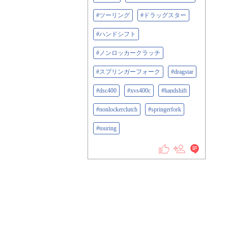
#ツーリング
#ドラッグスター
#ハンドシフト
#ノンロッカークラッチ
#スプリンガーフォーク
#dragstar
#dsc400
#xvs400c
#handshift
#nonlockerclutch
#springerfork
#touring