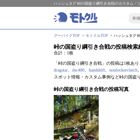
ハッシュタグ 峠の国盗り綱引き合戦のカスタム・
グーバイクTOP
モトクルTOP
ハッシュタグ 峠
峠の国盗り綱引き合戦の投稿検索
合計：1枚
「峠の国盗り綱引き合戦」の投稿は1枚あり
dragstar
、
dsc400
、
handshift
、
nonlockerclutch
スポット情報・カスタム事例など峠の国盗
峠の国盗り綱引き合戦の投稿写真