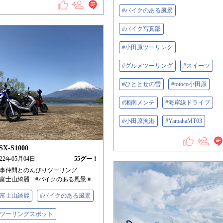
#バイクのある風景
#バイク写真部
#小田原ツーリング
#グルメツーリング
#スイーツ
#ひととせの雪
#totoco小田原
#湘南メンチ
#海岸線ドライブ
#小田原漁港
#YamahaMT03
SX-S1000
022年05月04日
55
グー！
事仲間とのんびりツーリング
富士山綺麗 #バイクのある風景 #...
#富士山綺麗
#バイクのある風景
#ツーリングスポット