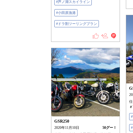
#芦ノ湖スカイライン
#小田原漁港
#ドラ割ツーリングプラン
G
2
仕
＃
GSR250
2020年11月10日
50
グー！