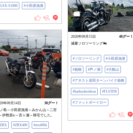
GSX-S1000
#小田原漁港
2020年09月15日
48
グー
減量ソロツーリング🏍
#ソロツーリング
#小田原漁港
#箱根
#芦ノ湖
#大観山
#アネスト岩田ターンパイク箱根
#harleydavidson
#FLSTFB
#ファットボーイロー
020年09月14日
38
グー！
ノ島～小田原漁港～みかん山～二宮
c～伊勢原ic～宮ヶ瀬～帰宅でした。
#ZRX
#ZRX400
#zrx400ii