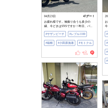
04月23日
47
グー！
2
お疲れ様です。袖振り合うも多少の
お
縁、今どきはSNSですか！昨日、バ...
今
#サザンビーチ
#レブル1100
#箱根
#小田原漁港
#モトクル