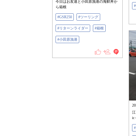
今日はお友達と小田原漁港の海鮮丼か
#
ら箱根
#GSR250
#ツーリング
#リターンライダー
#箱根
#小田原漁港
2
江
i