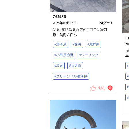
Z650SR
2025年09月15日
24
グー！
9/10～9/12 温泉旅行の二回目は湯河
原・熱海方面へ
C
#湯河原
#熱海
#海鮮丼
2
1
#小田原漁港
#ツーリング
🌅
#温泉
#商店街
#
#グリーンパル湯河原