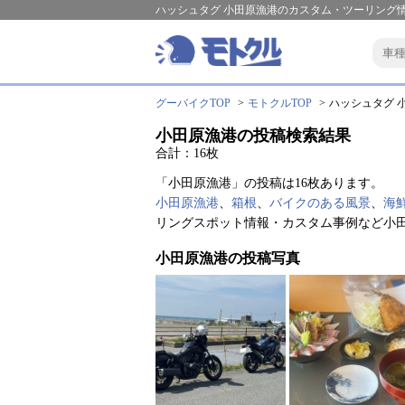
ハッシュタグ 小田原漁港のカスタム・ツーリング情
グーバイクTOP
モトクルTOP
ハッシュタグ 小
小田原漁港の投稿検索結果
合計：16枚
「小田原漁港」の投稿は16枚あります。
小田原漁港
、
箱根
、
バイクのある風景
、
海
リングスポット情報・カスタム事例など小
小田原漁港の投稿写真