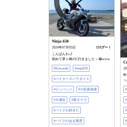
Ninja 650
2024年07月05日
153
グー！
こんばんわ🌙
初めて茅ヶ崎のC行きました～😂www
C
#Kawasaki
#ninja650
2
昨
#バイカーズパラダイス
っ
#ピンバッジ
#小田原漁港
#大涌谷
#黒タマゴ
#バイクが好きだ
#バイクのある風景