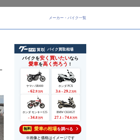
メーカー・バイク一覧
バイク買取相場
安く買いたい
バイクを
なら
愛車
高く売ろう
を
！
ー
ヤマハ SR400
ホンダ PCX
62
3
29
.9
.6
.2
～
万円
～
万円
ホンダ モンキー125
BMW C650GT
34
27
74
.8
.1
.6
～
万円
～
万円
愛車
相場
の
を調べる
無料
※画像と価格はイメージです