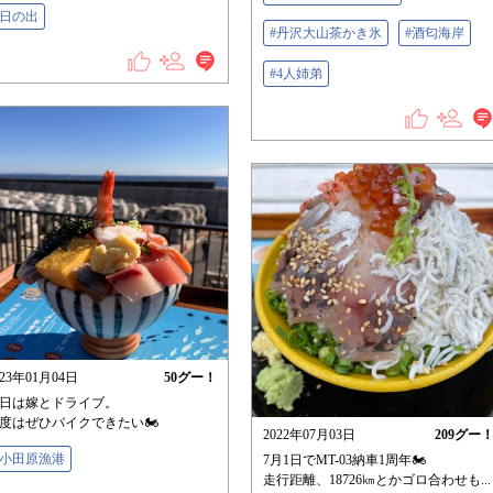
#日の出
#丹沢大山茶かき氷
#酒匂海岸
#4人姉弟
023年01月04日
50
グー！
日は嫁とドライブ。
度はぜひバイクできたい🏍
2022年07月03日
209
グー
#小田原漁港
7月1日でMT-03納車1周年🏍
走行距離、18726㎞とかゴロ合わせも...