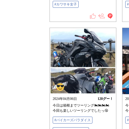
#カワサキ女子
2024年04月06日
120
グー！
2
今日は箱根までツーリング🏍🏍🏍🏍
今
今回も楽しいツーリングでしたっ🤤
今
#バイカーズパラダイス