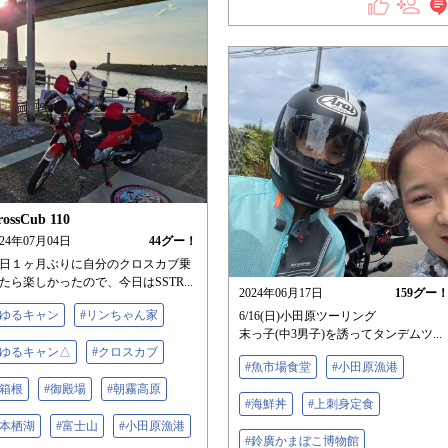
rossCub 110
024年07月04日
44
グー！
日１ヶ月ぶりに自分のクロスカブ乗
たら楽しかったので、今日はSSTR...
2024年06月17日
159
グー
#ゆるキャン
#リンちゃん家
6/16(日)小田原ツーリング
末っ子(中3男子)を誘ってタンデムツ...
#ゆるキャン△
#クロスカブ
#魚市場食堂
#小田原漁港
#箱根
#御殿場
#朝霧高原
#海鮮丼
#上刺身定食
#本栖湖
#富士山
#小田原漁港
#鈴廣かまぼこ博物館