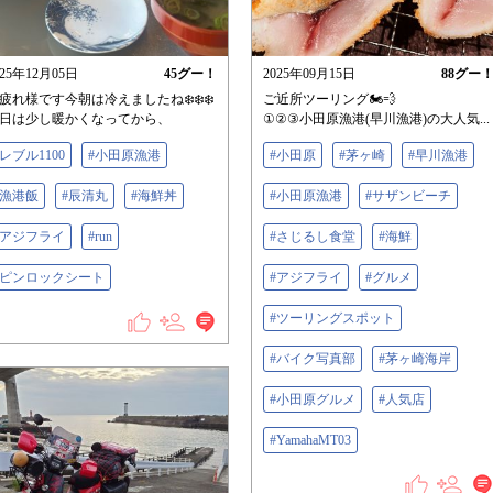
025年12月05日
45
グー！
2025年09月15日
88
グー
疲れ様です今朝は冷えましたね❄️❄️❄️
ご近所ツーリング🏍️💨
日は少し暖かくなってから、
①②③小田原漁港(早川漁港)の大人気...
#レブル1100
#小田原漁港
#小田原
#茅ヶ崎
#早川漁港
#漁港飯
#辰清丸
#海鮮丼
#小田原漁港
#サザンビーチ
#アジフライ
#run
#さじるし食堂
#海鮮
#ピンロックシート
#アジフライ
#グルメ
#ツーリングスポット
#バイク写真部
#茅ヶ崎海岸
#小田原グルメ
#人気店
#YamahaMT03