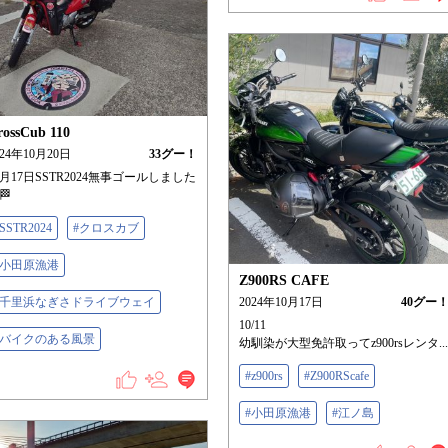
rossCub 110
024年10月20日
33
グー！
0月17日SSTR2024無事ゴールしました
🏁
SSTR2024
#クロスカブ
#小田原漁港
Z900RS CAFE
#千里浜なぎさドライブウェイ
2024年10月17日
40
グー
10/11
#バイクのある風景
幼馴染が大型免許取ってz900rsレンタ...
#z900rs
#Z900RScafe
#小田原漁港
#江ノ島