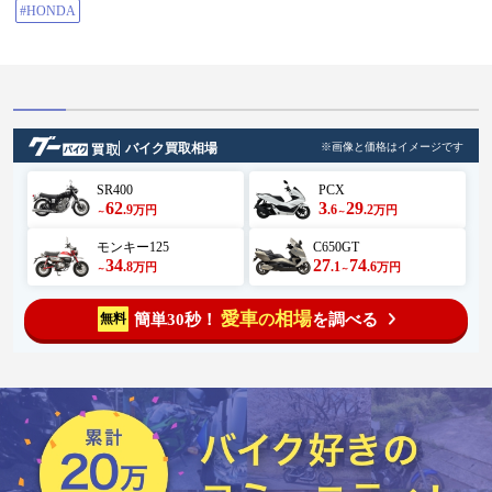
#HONDA
バイク買取相場
※画像と価格はイメージです
SR400
PCX
62
3
29
.9
.6
.2
万円
万円
～
～
モンキー125
C650GT
34
27
74
.8
.1
.6
万円
万円
～
～
愛車
相場
簡単30秒！
を調べる
無料
の