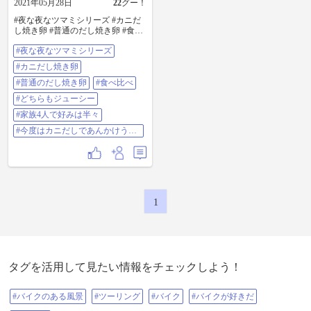
2021年05月28日
22
グー！
#夜な夜なツマミシリーズ #カニだ
し焼き卵 #普通のだし焼き卵 #食べ
比べ #どちらもジューシー #家族4
#夜な夜なツマミシリーズ
人で好みは半々 #今度はカニだしで
あんかけうどん作ろう
#カニだし焼き卵
#普通のだし焼き卵
#食べ比べ
#どちらもジューシー
#家族4人で好みは半々
#今度はカニだしであんかけうど
ん作ろう
1
タグを活用して見たい情報をチェックしよう！
#バイクのある風景
#ツーリング
#バイク
#バイクが好きだ