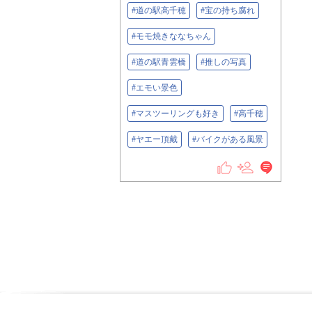
#道の駅高千穂
#宝の持ち腐れ
#モモ焼きななちゃん
#道の駅青雲橋
#推しの写真
#エモい景色
#マスツーリングも好き
#高千穂
#ヤエー頂戴
#バイクがある風景