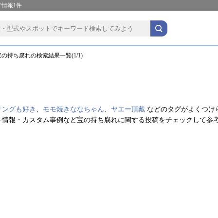
情報1件
の持ち腐れの検索結果一覧(1/1)
リングも好き
、
モモ焼きななちゃん
、
ヤエー頂戴
などのタグがよくつけ
ト情報・カスタム事例など宝の持ち腐れに関する投稿をチェックして参