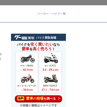
メーカー・バイク一覧
バイク買取相場
安く買いたい
バイクを
なら
愛車
高く売ろう
を
！
ら
考
ヤマハ SR400
ホンダ PCX
62
3
29
.9
.6
.2
～
万円
～
万円
ホンダ モンキー125
BMW C650GT
34
27
74
.8
.1
.6
～
万円
～
万円
愛車
相場
の
を調べる
無料
※画像と価格はイメージです