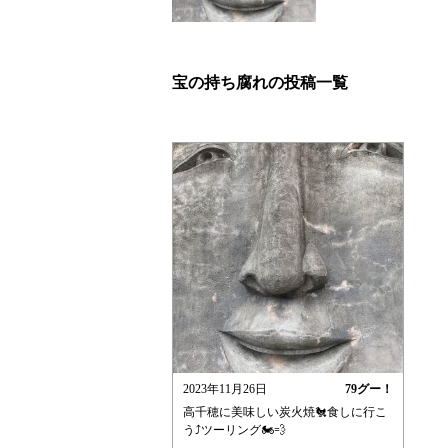
宝の持ち腐れの投稿一覧
2023年11月26日
79
グー！
高千穂に美味しい炭火焼🐔食しに行こ
う⤴️ツーリング🏍️💨