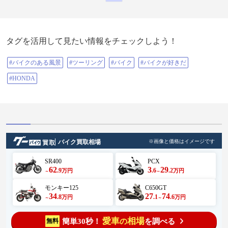
タグを活用して見たい情報をチェックしよう！
#バイクのある風景
#ツーリング
#バイク
#バイクが好きだ
#HONDA
バイク買取相場
※画像と価格はイメージです
SR400
PCX
62
3
29
.9
.6
.2
万円
万円
～
～
モンキー125
C650GT
34
27
74
.8
.1
.6
万円
万円
～
～
愛車
相場
簡単30秒！
を調べる
無料
の