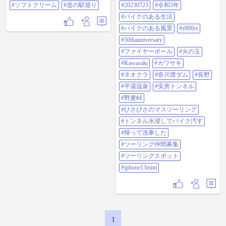
#ソフトクリーム
#道の駅巡り
#20230723
#令和5年
#火の玉 #KAWASAKI #カワサキ #
が意外と長く走りやすい？楽し
ネオクラ #奈川渡ダム #長野 #平湯
い〜？コースでした〜🎶 岐阜県
#バイクのある生活
温泉 #安房トンネル #野麦峠 #ひさ
との境くらいから道も狭くなり、
びさのマスツーリング #トンネル水
#バイクのある風景
#z900rs
山間いの景色が良い峠はずが、濃
浸しでバイク汚す #帰って洗車した
霧ような雨に打たれて絶景も見え
#50thanniversary
#ツーリング仲間募集 #ツーリング
ず😅〜🎶 全体的に道路は凸凹が
スポット #iphone13mini
#ファイヤーボール
#火の玉
あり、途中、お猿さんもいる楽し
い〜🤩峠です〜🎶 今日は、☔️降ら
#Kawasaki
#カワサキ
ずに、暑くもなくバイク乗るには
#ネオクラ
#奈川渡ダム
#長野
いい気温だと思うので、JAFバイク
ミーティングin道の駅 飯高駅か、
#平湯温泉
#安房トンネル
TRAD STYLE MEETINGのどちらか
に行こうかと思ってましたが、結
#野麦峠
局どちらも行かずバイク乗らなか
#ひさびさのマスツーリング
ったですね〜😂 #安房峠 #安房トン
ネル #奈川渡ダム #国道158号線 #日
#トンネル水浸しでバイク汚す
本アルプスサラダ街道
#帰って洗車した
#ツーリング仲間募集
#ツーリングスポット
#iphone13mini
1