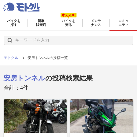
バイクを
新車
バイクを
メンテ
コミュ
探す
販売店
売る
ナンス
ニティ
モトクル
安房トンネルの投稿一覧
安房トンネル
の投稿検索結果
合計：4件