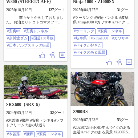
W800 (STREET/CAFE}
Ninja 1000・Z1000SX
2025年10月19日
127
グー！
2025年04月27日
31
グー！
前々から企画しておりまし
#ツーリング #安房トンネル #岐阜
た、お泊まりトコトコマスツーリ
県 #ninja1000 #カワサキ #バイクが
ング〜の投稿です 霧だらけの高
好きだ #バイクのある風景 ゴール
#安房峠
#安房トンネル
#ツーリング
#安房トンネル
ボッチ山を下山しまして、走りた
デンウィークに突入❗ まずは、東
い道にチェックしておりました、
京〜岐阜へ泊りツーリング🏍 最高
#奈川渡ダム
#国道158号線
#岐阜県
#Ninja1000
#カワサキ
日本アルプスサラダ街道を、爽や
の天気で最高のツーリング🏍 峠
かインカムトークしながらトコト
#日本アルプスサラダ街道
は、まだ残雪がたくさんありま
#バイクが好きだ
コ走りまして、岐阜方面へ〜😁
す。
#バイクのある風景
トンネルの中で分かれ道がある
ので有名な入山隧道･新入山隧道
（このトンネルの中のY字路の所に
バイク停めた写真投稿してた人い
たけど〜😳よくこんな危険な所に
停めて写真撮ったな〜‼️と感心しな
がらトコトコ走る💨）＆奈川渡ダ
ムを走り国道158号線を気持ちよく
走る💨〜😁 普通のツーリング
で、国道158号を走るのであれば、
平湯温泉まで5、6分で行ける 安房
SRX600（SRX-6）
トンネルを通るはずですが、やは
りクネクネしたスリルある道に行
Z900RS
2024年05月25日
52
グー！
かなければ〜、私の企画するトコ
トコツーリングには、なりません
2023年07月23日
53
グー！
#木曽路 #飛騨 #安房トンネル#ソフ
ので〜😆 あえて旧道の安房峠を
トクリーム #道の駅巡り
#20230723 #令和5年 #バイクのある
楽しくみんなでトコトコツーリン
生活 #バイクのある風景 #Z900RS
グ〜😁 葛折りのカーブが続く長
#木曽路
#飛騨
#安房トンネル
#50thAnniversary #ファイヤーポール
野県側〜😁、カーブとカーブの間