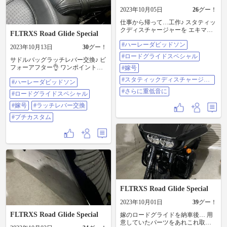
2023年10月05日
26
グー！
仕事から帰って…工作♪ スタティッ
クディスチャージャーを エキマニ
FLTRXS Road Glide Special
から後ろ、5ヶ所に取り付け♪ ちょ
#ハーレーダビッドソン
っとだけ🤏 更に図太いサウンドに♪
2023年10月13日
30
グー！
#ハーレーダビッドソン #ロードグ
#ロードグライドスペシャル
サドルバッグラッチレバー交換♪ ビ
ライドスペシャル #嫁号 #スタティ
フォーアフター👌 ワンポイントで
ックディスチャージャー #さらに重
#嫁号
赤😆 #ハーレーダビッドソン #ロー
低音に
#スタティックディスチャージャ
#ハーレーダビッドソン
ドグライドスペシャル #嫁号 #ラッ
ー
チレバー交換 #プチカスタム
#さらに重低音に
#ロードグライドスペシャル
#嫁号
#ラッチレバー交換
#プチカスタム
FLTRXS Road Glide Special
2023年10月01日
39
グー！
FLTRXS Road Glide Special
嫁のロードグライドを納車後… 用
意していたパーツをあれこれ取り