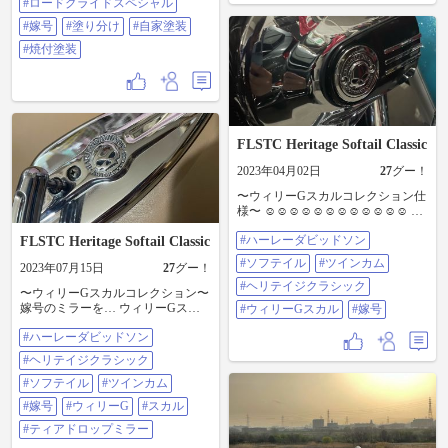
#ロードグライドスペシャル
て、 ハイフロー化で吸入効率アッ
プ⤴️ 純正流用でさりげなくグレード
#嫁号
#塗り分け
#自家塗装
アップ⤴️ #ハーレーダビッドソン #
#焼付塗装
ロードグライドスペシャル #嫁号 #
塗り分け #自家塗装 #焼付塗装
FLSTC Heritage Softail Classic
2023年04月02日
27
グー！
〜ウィリーGスカルコレクション仕
様〜 ☺️☺️☺️☺️☺️☺️☺️☺️☺️☺️☺️☺️ ヘ
リテイジクラシック × ウィリーGス
#ハーレーダビッドソン
FLSTC Heritage Softail Classic
カルコレクション #ハーレーダビッ
ドソン #ソフテイル #ツインカム #
#ソフテイル
#ツインカム
2023年07月15日
27
グー！
ヘリテイジクラシック #ウィリーG
#ヘリテイジクラシック
スカル #嫁号
〜ウィリーGスカルコレクション〜
嫁号のミラーを… ウィリーGスカ
#ウィリーGスカル
#嫁号
ルコレクションの ティアドロップ
#ハーレーダビッドソン
ミラーに交換♪ またスカルコレクシ
ョンのパーツが増えました♪ …おさ
#ヘリテイジクラシック
がり… ハーレーで使ってたミラー
を、 親父の通勤スクーターに移植
#ソフテイル
#ツインカム
🤣🤣🤣 #ハーレーダビッドソン #ヘ
#嫁号
#ウィリーG
#スカル
リテイジクラシック #ソフテイル #
ツインカム #嫁号 #ウィリーG #ス
#ティアドロップミラー
カル #ティアドロップミラー