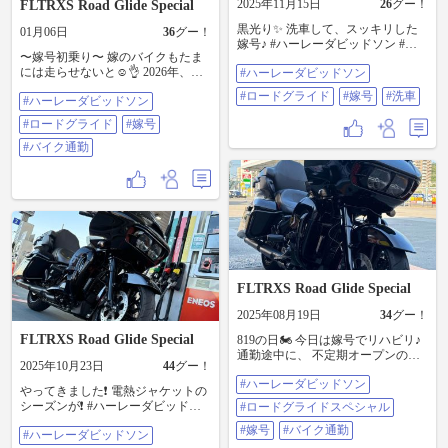
2025年11月15日
26
グー！
FLTRXS Road Glide Special
黒光り✨ 洗車して、スッキリした
01月06日
36
グー！
嫁号♪ #ハーレーダビッドソン #ロ
〜嫁号初乗り〜 嫁のバイクもたま
ードグライド #嫁号 #洗車
には走らせないと☺️👌 2026年、ロ
#ハーレーダビッドソン
ードグライド始動♪ ツーキング👍 #
#ロードグライド
#嫁号
#洗車
#ハーレーダビッドソン
ハーレーダビッドソン #ロードグラ
イド #嫁号 #バイク通勤
#ロードグライド
#嫁号
#バイク通勤
FLTRXS Road Glide Special
2025年08月19日
34
グー！
FLTRXS Road Glide Special
819の日🏍️ 今日は嫁号でリハビリ♪
通勤途中に、 不定期オープンの梨
2025年10月23日
44
グー！
農家さんの 直売所で梨をGET♪ こん
#ハーレーダビッドソン
な時はツアラーの積載力の見せ所
やってきました❗️ 電熱ジャケットの
🤭 #ハーレーダビッドソン #ロード
シーズンが❗️ #ハーレーダビッドソ
#ロードグライドスペシャル
グライドスペシャル #嫁号 #バイク
ン #ロードグライドスペシャル #嫁
通勤
#嫁号
#バイク通勤
#ハーレーダビッドソン
号 #電熱ジャケット #ヒートマスタ