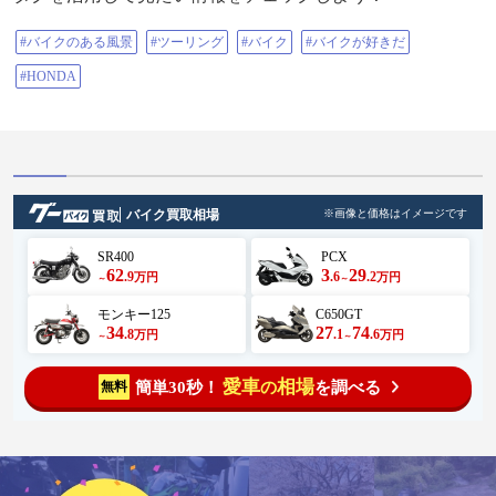
#バイクのある風景
#ツーリング
#バイク
#バイクが好きだ
#HONDA
バイク買取相場
※画像と価格はイメージです
SR400
PCX
62
3
29
.9
.6
.2
万円
万円
～
～
モンキー125
C650GT
34
27
74
.8
.1
.6
万円
万円
～
～
愛車
相場
簡単30秒！
を調べる
無料
の