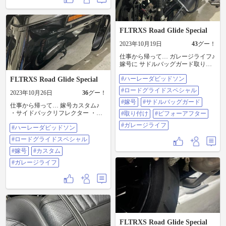
FLTRXS Road Glide Special
2023年10月19日
43
グー！
仕事から帰って… ガレージライフ♪
嫁号に サドルバッグガード取り付
け🤗 #ハーレーダビッドソン #ロー
#ハーレーダビッドソン
FLTRXS Road Glide Special
ドグライドスペシャル #嫁号 #サド
ルバッグガード #取り付け #ビフォ
#ロードグライドスペシャル
2023年10月26日
36
グー！
ーアフター #ガレージライフ
#嫁号
#サドルバッグガード
仕事から帰って… 嫁号カスタム♪
・サイドバックリフレクター ・シ
#取り付け
#ビフォーアフター
フトリンゲージ ・ミラー ミラーと
#ガレージライフ
#ハーレーダビッドソン
シフトリンゲージは同じような形
の物を チョイス😄👌 #ハーレーダ
#ロードグライドスペシャル
ビッドソン #ロードグライドスペシ
ャル #嫁号 #カスタム #ガレージラ
#嫁号
#カスタム
イフ
#ガレージライフ
FLTRXS Road Glide Special