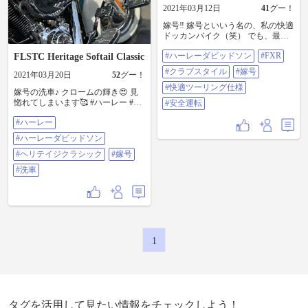
2021年03月12日
41
グー！
嫁号‼️ 嫁号といいう名の、私の快適
ドッカンバイク（笑） でも、最近
嫁が乗り回してる‼️ 92FXR トラッ
#ハーレーダビッドソン
#FXR
FLSTC Heritage Softail Classic
クテックサス スタビ ハイバー ショ
ーティー サンダーヘッダー エンジ
#クラブスタイル
#嫁号
2021年03月20日
52
グー！
ン秘密チューン オーリンズ Tバッ
クシェイプ フルペン 1？0巡航出来
#快適ツーリング仕様
嫁号の洗車♪ クロームの輝き😍 見
ます。 1日1000キロツーリングもヘ
惚れてしまいます🥰 #ハーレー #ハ
#安全運転
ッチャラ 快適過ぎて、暇で眠くな
ーレーダビッドソン #ヘリテイジク
る（笑） 刺激欲しい時は、フルス
#ハーレー
ラシック #嫁号 #洗車
ロットル（笑） #ハーレーダビッド
#ハーレーダビッドソン
ソン #FXR #クラブスタイル #嫁号
#快適ツーリング仕様 #安全運転
#ヘリテイジクラシック
#嫁号
#洗車
1
タグを活用して見たい情報をチェックしよう！