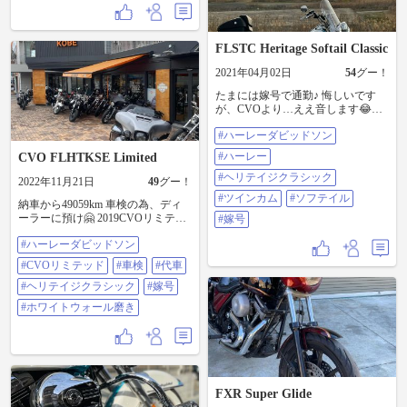
FLSTC Heritage Softail Classic
2021年04月02日
54
グー！
たまには嫁号で通勤♪ 悔しいです
が、CVOより…ええ音します😂笑
ハーレーらしいサウンドと荒々し
#ハーレーダビッドソン
い鼓動のツインカム♪🥰🥰🥰 #ハー
レーダビッドソン #ハーレー #ヘリ
#ハーレー
CVO FLHTKSE Limited
テイジクラシック #ツインカム #ソ
フテイル #嫁号
#ヘリテイジクラシック
2022年11月21日
49
グー！
#ツインカム
#ソフテイル
納車から49059km 車検の為、ディ
ーラーに預け🤗 2019CVOリミテッ
#嫁号
ド 1週間は、代車で〜、 嫁号のヘ
#ハーレーダビッドソン
リテイジクラシックに活躍しても
らいます🫢 白い方がカッコイイの
#CVOリミテッド
#車検
#代車
で、 ホワイトウォール磨き🥳 #ハ
ーレーダビッドソン #cvoリミテッ
#ヘリテイジクラシック
#嫁号
ド #車検 #代車 #ヘリテイジクラシ
#ホワイトウォール磨き
ック #嫁号 #ホワイトウォール磨き
FXR Super Glide