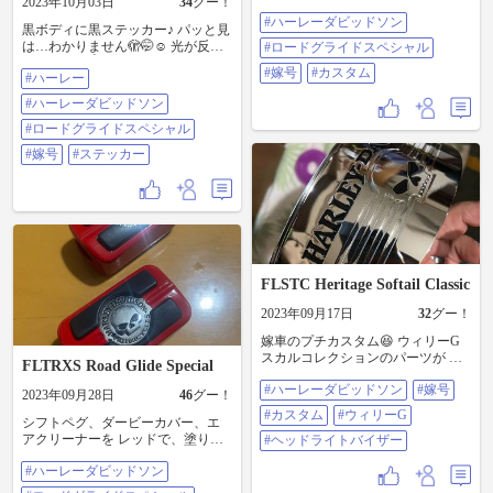
2023年10月03日
34
グー！
付け♪ #ハーレーダビッドソン #ロ
#ハーレーダビッドソン
ードグライドスペシャル #嫁号 #カ
黒ボディに黒ステッカー♪ パッと見
スタム
は…わかりません🫣🤭☺️ 光が反射
#ロードグライドスペシャル
したら…🤤👌 #ハーレー #ハーレー
#嫁号
#カスタム
#ハーレー
ダビッドソン #ロードグライドスペ
シャル #嫁号 #ステッカー
#ハーレーダビッドソン
#ロードグライドスペシャル
#嫁号
#ステッカー
FLSTC Heritage Softail Classic
2023年09月17日
32
グー！
嫁車のプチカスタム😆 ウィリーG
スカルコレクションのパーツが ま
FLTRXS Road Glide Special
た一つ増えた♪ ヘッドライトバイザ
#ハーレーダビッドソン
#嫁号
ー♪ クラシカルなムード増し😍 #ハ
2023年09月28日
46
グー！
ーレーダビッドソン #嫁号 #カスタ
#カスタム
#ウィリーG
シフトペグ、ダービーカバー、エ
ム #ウィリーG #ヘッドライトバイ
アクリーナーを レッドで、塗り分
ザー
#ヘッドライトバイザー
け焼付塗装♪ オーブントースターで
#ハーレーダビッドソン
160℃、40分焼き付け♪ エアクリー
ナーはローライダーS用を流用し