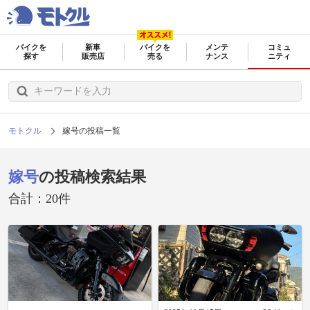
バイクを
新車
バイクを
メンテ
コミュ
探す
販売店
売る
ナンス
ニティ
モトクル
嫁号の投稿一覧
嫁号
の投稿検索結果
合計：20件