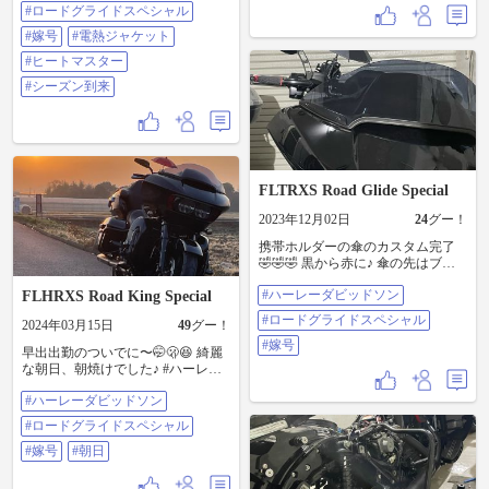
ー #シーズン到来
#ロードグライドスペシャル
#嫁号
#電熱ジャケット
#ヒートマスター
#シーズン到来
FLTRXS Road Glide Special
2023年12月02日
24
グー！
携帯ホルダーの傘のカスタム完了
🤣🤣🤣 黒から赤に♪ 傘の先はブラ
ックに塗装🤭 以前よりも、目立つ
#ハーレーダビッドソン
FLHRXS Road King Special
ようになった🫣 #ハーレーダビッド
ソン #ロードグライドスペシャル #
#ロードグライドスペシャル
2024年03月15日
49
グー！
嫁号
#嫁号
早出出勤のついでに〜🤭🫢😆 綺麗
な朝日、朝焼けでした♪ #ハーレー
ダビッドソン #ロードグライドスペ
#ハーレーダビッドソン
シャル #嫁号 #朝日
#ロードグライドスペシャル
#嫁号
#朝日