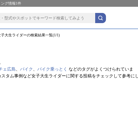
ング情報1件
子大生ライダーの検索結果一覧(1/1)
。
チェ広島
、
バイク
、
バイク乗っとく
などのタグがよくつけられていま
カスタム事例など女子大生ライダーに関する投稿をチェックして参考に