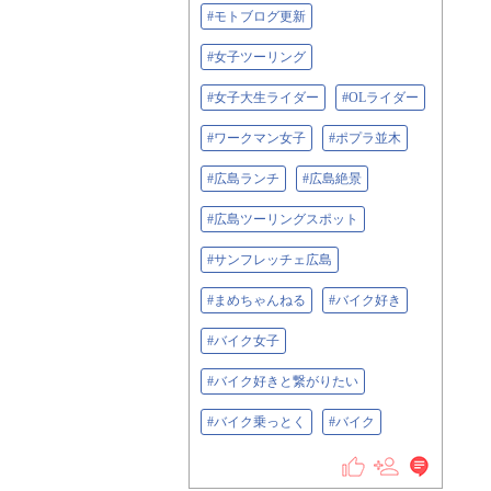
#モトブログ更新
#女子ツーリング
#女子大生ライダー
#OLライダー
#ワークマン女子
#ポプラ並木
#広島ランチ
#広島絶景
#広島ツーリングスポット
#サンフレッチェ広島
#まめちゃんねる
#バイク好き
#バイク女子
#バイク好きと繋がりたい
#バイク乗っとく
#バイク