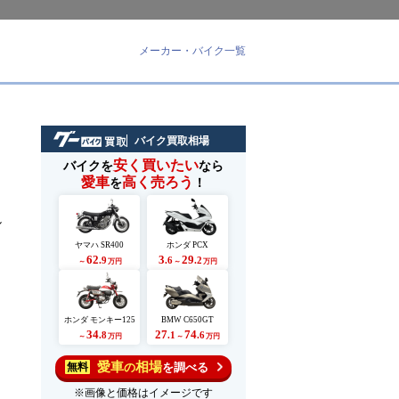
メーカー・バイク一覧
バイク買取相場
安く買いたい
バイクを
なら
愛車
高く売ろう
を
！
し
ヤマハ SR400
ホンダ PCX
62
3
29
.9
.6
.2
～
万円
～
万円
ホンダ モンキー125
BMW C650GT
34
27
74
.8
.1
.6
～
万円
～
万円
愛車
相場
の
を調べる
無料
※画像と価格はイメージです