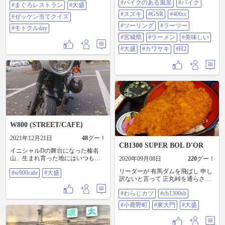
ないですけど 今日は素直にバイク
#バイクのある風景
#バイク
OK(^q^) #バイクのある風景 #バイ
#まぐろレストラン
#大盛
は諦めて、車で#海鮮丼 を食べに四
ク #スズキ #GSR #400cc #ツーリン
#スズキ
#GSR
#400cc
日市#まぐろレストラン へ まぐろ
#ゼッケン当てクイズ
グ #ラーツー #宮城県 #ラーメン #
豪快丼の#大盛 に味噌汁をはまぐり
美味しい #大盛 #カワサキ #H2
#ツーリング
#ラーツー
#モトクルday
ラーメンに変更して満腹になりま
#宮城県
#ラーメン
#美味しい
した この価格でたらふく食べられ
るのはありがたいです その後ぶら
#大盛
#カワサキ
#H2
ぶら寄り道して帰ってきたら封筒
が届いてて ぁ… モトクル２ヶ月ち
ょいの初心者が… 当日はモト男さ
んのトコに行かないと 熱い抱擁か
ぁ #ゼッケン当てクイズ #モトクル
DAY
W800 (STREET/CAFE}
2021年12月21日
48
グー！
CB1300 SUPER BOL D'OR
イニシャルDの舞台になった榛名
山、生まれ育った地にはいつも想
2020年09月08日
220
グー！
い出が浮かんできます。この山の
リーダーが 有馬ダムを飛ばし 申し
#w800cafe
#大盛
ライディングロードも学生時代か
訳ないと言って 正丸峠を通らされ
ら随分楽しませてもらいました。
苔と落ち葉とウエットで 最悪でし
そんな榛名を楽しもうと水沢観音
#わらじカツ
#cb1300sb
た😱 とりあえず あしがくぼで休み
で小休止、が、時刻は昼前なのに
腹が減ったので 今日は 初ワラジカ
あからさまに寒い！ジェットヘル
#小鹿野町
#東大門
#大盛
ツ丼です😆 甘しょっぱいタレが い
メットなので鼻水が出てるのがバ
いですね‼️ たまに 食べたくなる1品
レるし、これはダンディな大人と
です‼️ #わらじカツ #cb1300sb #小鹿