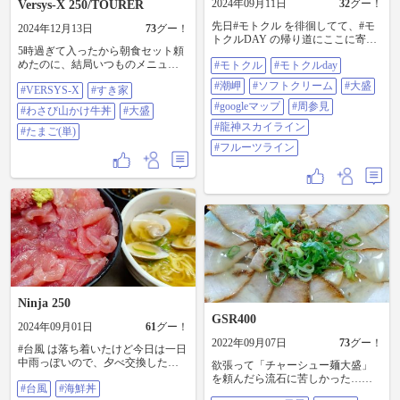
2024年09月11日
32
グー！
Versys-X 250/TOURER
先日#モトクル を徘徊してて、#モ
2024年12月13日
73
グー！
トクルDAY の帰り道にここに寄っ
5時過ぎて入ったから朝食セット頼
てみようかと揺らいで… 会場から
めたのに、結局いつものメニュ
#モトクル
#モトクルday
高速道路(無料？)を使って南側へ
ー。。。 #VERSYS-X 250 #すき家
24kmほど走るみたいなので、ここ
#潮岬
#ソフトクリーム
#大盛
#VERSYS-X
#すき家
#わさび山かけ牛丼 #大盛 #たまご
へ寄ったらそのまま#潮岬 を経由し
(単)
て三重県まで帰りたくなりそう せ
#googleマップ
#周参見
#わさび山かけ牛丼
#大盛
っかくなので他にも寄り道したり
#龍神スカイライン
#たまご(単)
途中で夕食も #ソフトクリーム の#
大盛 ってキーワードも気になる
#フルーツライン
し… 日付が変わるまでに 自宅へ辿
り着けるのか #Googleマップ で#周
参見 と検索しても、モトクルのス
ポット情報でも正確な場所が表示
されなかったので、ポイントを探
して見つけたので地図も添付して
みました 数年前に四輪で走った#龍
神スカイライン 抜けてからの#フル
ーツライン も二輪で走ってみたい
し…
Ninja 250
GSR400
2024年09月01日
61
グー！
2022年09月07日
73
グー！
#台風 は落ち着いたけど今日は一日
中雨っぽいので、夕べ交換したウ
欲張って「チャーシュー麺大盛」
インカーは試せずです でも試した
を頼んだら流石に苦しかった…
#台風
#海鮮丼
ところで後方なので自分では見え
(^o^;) でも美味しかったので