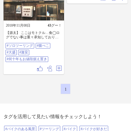
してとても格好が悪い！！。この
野町 #東大門 #大盛
まま榛名湖行くのは無謀でヤバい
と感じまして、チキンな私はそそ
くさと山を降り、レストラン「パ
ンプキン」で温かぁいスープスパ
ゲティを食したのでありました。
2018年11月08日
43
グー！
ちなみにこのサイズでレギュラー
サイズ。ひとりで食べるのは、ま
【源太】 ここはモトクル…食◯ロ
さに無謀。#w800cafe #大盛
グでない事は重々承知しておりま
すが、たまには「きたなトラン」
#ソロツーリング
#腹ぺこ
的なお店をご紹介⤴️⤴️ 貧しい学生さ
んの為の店… とにかく店内が汚く
#大盛
#激安
て狭い🤣 だけど、盛りがスゴイで
す。しかも、お安いです🍚 山賊焼
#何十年もお値段据え置き
定食とか、お腹を空かせた孤高の
ソロツーリングライダー🏍にとっ
てもお勧めですね👍 #ソロツーリン
グ #腹ぺこ #大盛 #激安 #何十年も
お値段据え置き
1
タグを活用して見たい情報をチェックしよう！
#バイクのある風景
#ツーリング
#バイク
#バイクが好きだ