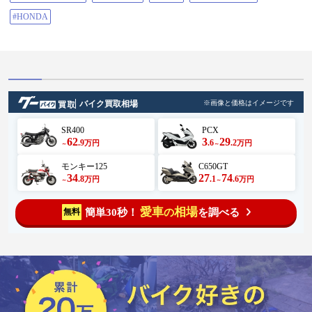
#HONDA
バイク買取相場
※画像と価格はイメージです
SR400
PCX
62
3
29
.9
.6
.2
万円
万円
～
～
モンキー125
C650GT
34
27
74
.8
.1
.6
万円
万円
～
～
愛車
相場
簡単30秒！
を調べる
無料
の