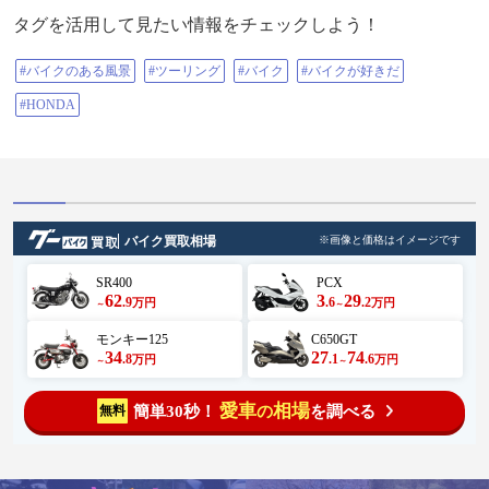
タグを活用して見たい情報をチェックしよう！
#バイクのある風景
#ツーリング
#バイク
#バイクが好きだ
#HONDA
バイク買取相場
※画像と価格はイメージです
SR400
PCX
62
3
29
.9
.6
.2
万円
万円
～
～
モンキー125
C650GT
34
27
74
.8
.1
.6
万円
万円
～
～
愛車
相場
簡単30秒！
を調べる
無料
の