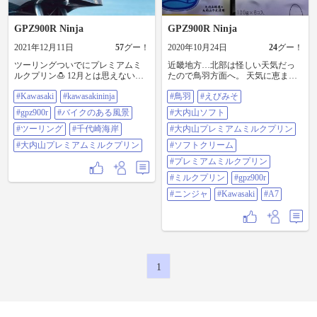
GPZ900R Ninja
GPZ900R Ninja
2021年12月11日
57
グー！
2020年10月24日
24
グー！
ツーリングついでにプレミアムミ
近畿地方…北部は怪しい天気だっ
ルクプリン🍮 12月とは思えない暖
たので鳥羽方面へ。 天気に恵まれ
かさ😅 年内もう一回ぐらい乗れる
渋滞も避ける事が出来て快走でし
#Kawasaki
#kawasakininja
#鳥羽
#えびみそ
かなぁ🏍 #Kawasaki #kawasakininja
た。 鳥羽に行ったら必ず買う「え
#gpz900r #バイクのある風景 #ツー
びみそ」 そして帰りの安濃SAで食
#gpz900r
#バイクのある風景
#大内山ソフト
リング #千代崎海岸 #大内山プレミ
べる「大内山ソフト」 同じく安濃
アムミルクプリン
#ツーリング
#千代崎海岸
SAで買う「大内山プレミアムミル
#大内山プレミアムミルクプリン
クプリン」 どれも最高に美味しい
#大内山プレミアムミルクプリン
#ソフトクリーム
ので伊勢・鳥羽方面に行かれる方
は是非(笑) 鳥羽で海鮮丼食べたかっ
#プレミアムミルクプリン
たけど、あまりにも人が多くて諦
#ミルクプリン
#gpz900r
めました…残念。 #鳥羽#えびみそ#
大内山ソフト#大内山プレミアムミ
#ニンジャ
#Kawasaki
#A7
ルクプリン#ソフトクリーム#プレ
ミアムミルクプリン#ミルクプリン
#gpz900r#ニンジャ#kawasaki#a7
1