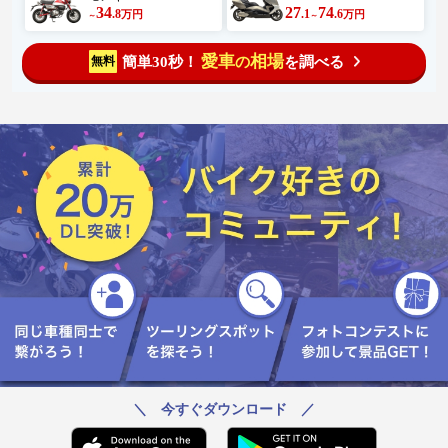
34
27
74
.8
.1
.6
万円
万円
～
～
愛車
相場
簡単30秒！
を調べる
無料
の
＼ 今すぐダウンロード ／