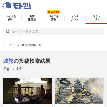
バイクを
新車
バイクを
メンテ
コミュ
探す
販売店
売る
ナンス
ニティ
モトクル
城郭の投稿一覧
城郭
の投稿検索結果
合計：3件