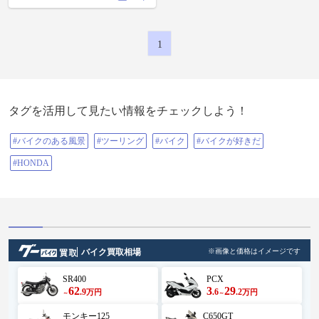
1
タグを活用して見たい情報をチェックしよう！
#バイクのある風景
#ツーリング
#バイク
#バイクが好きだ
#HONDA
バイク買取相場
※画像と価格はイメージです
SR400
PCX
62
3
29
.9
.6
.2
万円
万円
～
～
モンキー125
C650GT