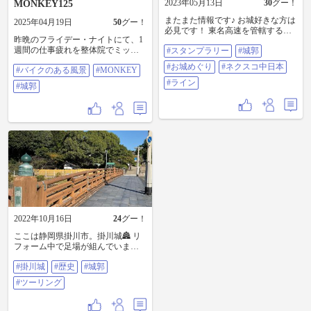
2023年05月13日
30
グー！
MONKEY125
またまた情報です♪ お城好きな方は
2025年04月19日
50
グー！
必見です！ 東名高速を管轄するネ
昨晩のフライデー・ナイトにて、1
クスコ中日本のパーキングで チラ
週間の仕事疲れを整体院でミッチ
#スタンプラリー
#城郭
シがありました。 ラインでＱＲコ
リ2時間の施術で軽快感を取り戻
ードを使ったスタンプラリーです
#お城めぐり
#ネクスコ中日本
#バイクのある風景
#MONKEY
し、MONKEY125で調子よく帰路
🏯 ご興味ある方はどうぞ！ ＱＲコ
を飛ばしてたら、暗闇にひときわ
ードが設置してある場所は 入場料
#ライン
#城郭
光り輝く城郭建築が目に留まりま
が必要なお城もあるようです。 気
した。「駿府城公園の坤（ひつじ
にならない方は レッツトライ👍 #
さる）櫓（やぐら）」です。こん
スタンプラリー #城郭 #お城めぐり
な夜更けに誰も居ないから余計に
#ネクスコ中日本 #ライン
目立つし、つい停まって記念撮影
してまいした。昔コレの建設に関
わったことあったなぁなんてぇな
ことを想い出しながら、帰宅途中
のつかの間の寄り道でした。 #バイ
クのある風景 #MONKEY 125 #城郭
2022年10月16日
24
グー！
ここは静岡県掛川市。掛川城🏯 リ
フォーム中で足場が組んでいます
現在は一部の建物、塀などが復元
#掛川城
#歴史
#城郭
されています ＃掛川城 ＃歴史 #
城郭 #ツーリング
#ツーリング