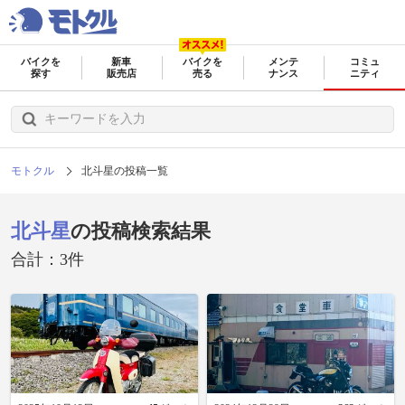
バイクを
新車
バイクを
メンテ
コミュ
探す
販売店
売る
ナンス
ニティ
モトクル
北斗星の投稿一覧
北斗星
の投稿検索結果
合計：3件