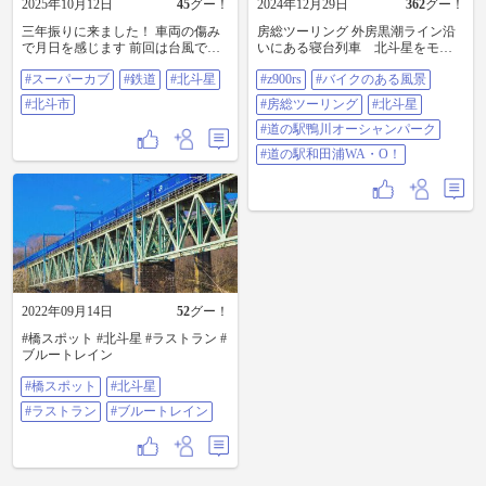
2025年10月12日
45
グー！
2024年12月29日
362
グー！
三年振りに来ました！ 車両の傷み
房総ツーリング 外房黒潮ライン沿
で月日を感じます 前回は台風で大
いにある寝台列車 北斗星をモチ
雨、車で来ましたが 今回は悲願の
ーフにしたお店です😄 まだ朝早
#スーパーカブ
#鉄道
#北斗星
#z900rs
#バイクのある風景
カブで宿泊 次来る時も元気な姿を
くてお店は閉まっていましたが、
見せて欲しいなー^ ^ #スーパーカ
店主さんが仕込みをされていまし
#北斗市
#房総ツーリング
#北斗星
ブ#鉄道#北斗星#北斗市
た 機会があれば中に入ってみたい
です🤤 道の駅 鴨川オーシャンパー
#道の駅鴨川オーシャンパーク
ク→道の駅 和田浦 どちらの道の駅
#道の駅和田浦WA・O！
も特徴のある道の駅です😁
#Z900RS #バイクのある風景 #房総
ツーリング #北斗星 #道の駅鴨川オ
ーシャンパーク #道の駅和田浦
WA・O！
2022年09月14日
52
グー！
#橋スポット #北斗星 #ラストラン #
ブルートレイン
#橋スポット
#北斗星
#ラストラン
#ブルートレイン