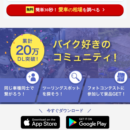
愛車
相場
簡単30秒！
を調べる
無料
の
＼ 今すぐダウンロード ／