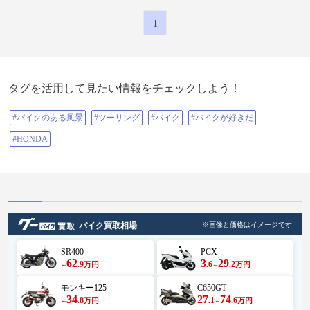
1
タグを活用して見たい情報をチェックしよう！
#バイクのある風景
#ツーリング
#バイク
#バイクが好きだ
#HONDA
バイク買取相場
※画像と価格はイメージです
SR400
PCX
62
3
29
.9
.6
.2
万円
万円
～
～
モンキー125
C650GT
34
27
74
.8
.1
.6
万円
万円
～
～