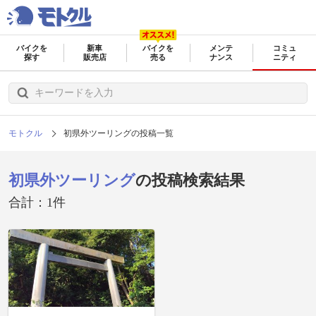
バイクを
新車
バイクを
メンテ
コミュ
探す
販売店
売る
ナンス
ニティ
モトクル
初県外ツーリングの投稿一覧
初県外ツーリング
の投稿検索結果
合計：1件