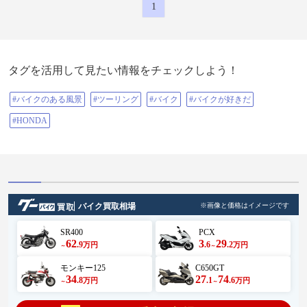
1
タグを活用して見たい情報をチェックしよう！
#バイクのある風景
#ツーリング
#バイク
#バイクが好きだ
#HONDA
バイク買取相場
※画像と価格はイメージです
SR400
PCX
62
3
29
.9
.6
.2
万円
万円
～
～
モンキー125
C650GT
34
27
74
.8
.1
.6
万円
万円
～
～