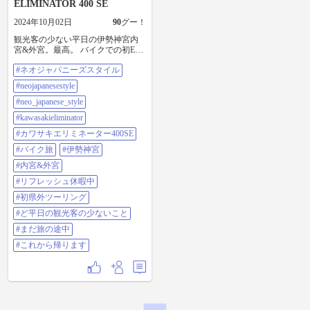
ELIMINATOR 400 SE
2024年10月02日
90
グー！
観光客の少ない平日の伊勢神宮内
宮&外宮。最高。 バイクでの初ETC
は無事通過しました☺️ 初めての県
#ネオジャパニーズスタイル
外ロングツーリングです。 これか
ら家路に帰ります。#ネオジャパニ
#neojapanesestyle
ーズスタイル #neojapanesestyle
#neo_japanese_style
#neo_japanese_style
#kawasakieliminator #カワサキエリミ
#kawasakieliminator
ネーター400se #バイク旅 #伊勢神宮
#内宮&外宮 #リフレッシュ休暇中 #
#カワサキエリミネーター400SE
初県外ツーリング #ど平日の観光客
#バイク旅
#伊勢神宮
の少ないこと #まだ旅の途中 #これ
から帰ります
#内宮&外宮
#リフレッシュ休暇中
#初県外ツーリング
#ど平日の観光客の少ないこと
#まだ旅の途中
#これから帰ります