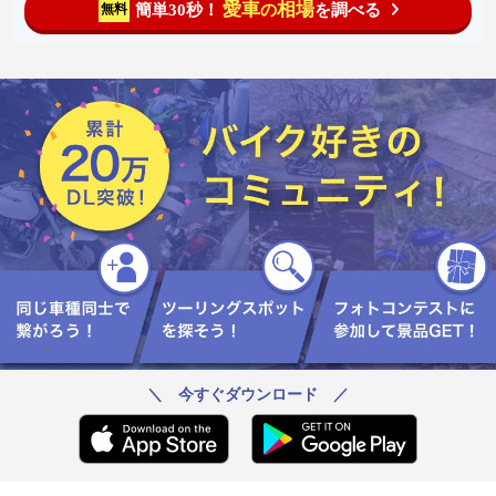
愛車
相場
簡単30秒！
を調べる
無料
の
＼ 今すぐダウンロード ／