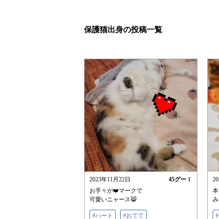
保護猫出身の投稿一覧
2023年11月22日
45
グー！
2
お手々が❤️マークで
本
可愛いニャース😸
み
#ハート
#おてて