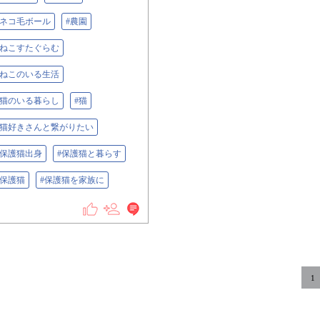
#ネコ毛ボール
#農園
#ねこすたぐらむ
#ねこのいる生活
#猫のいる暮らし
#猫
#猫好きさんと繋がりたい
#保護猫出身
#保護猫と暮らす
#保護猫
#保護猫を家族に
1