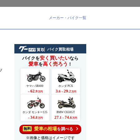
メーカー・バイク一覧
バイク買取相場
安く買いたい
バイクを
なら
愛車
高く売ろう
を
！
ツ
ヤマハ SR400
ホンダ PCX
62
3
29
.9
.6
.2
～
万円
～
万円
ホンダ モンキー125
BMW C650GT
34
27
74
.8
.1
.6
～
万円
～
万円
愛車
相場
の
を調べる
無料
※画像と価格はイメージです