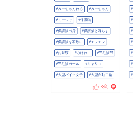
#みーちゃんねる
#みーちゃん
#ミーシャ
#保護猫
#保護猫出身
#保護猫と暮らす
#保護猫を家族に
#モフモフ
#お昼寝
#みけねこ
#三毛猫部
#三毛猫ガール
#キャリコ
#大型バイク女子
#大型自動二輪