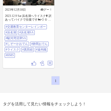
2023年12月18日
40
グー！
2023.12.9 Sat 浜名湖へライスク❣️ 訳
あってバイクで往復です🏍💨 ① 遅
れて出発✨ ② 駿河湾沼津SAの朝🌄
#交通教育センターレインボー
美しい ③ いつでも初心者だけど楽
しい❣️ ④ 無事終了🏍夕陽に癒され
#浜名湖
#浜名湖SA
ます💚 ⑤ 帰りに浜名湖SA立ち寄り
たかったの ⑥ 遠州織・真田紐これ
#駿河湾沼津SA
が目当てです👍 ⑦ 駿河湾沼津SAで
#しぞーかおでん
#静岡おでん
「しぞーかおでん」 ⑧ 帰宅❣️あー
楽しかった💚 #交通教育センターレ
#ライスク
#真田紐
#遠州織
インボー #浜名湖 #浜名湖SA #駿河
#HMS
湾沼津SA #しぞーかおでん #静岡お
でん #ライスク #真田紐 #遠州織
#HMS
1
タグを活用して見たい情報をチェックしよう！