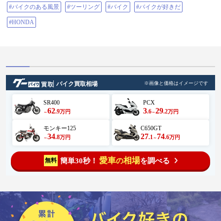
#バイクのある風景
#ツーリング
#バイク
#バイクが好きだ
#HONDA
バイク買取相場
※画像と価格はイメージです
SR400
PCX
62
3
29
.9
.6
.2
万円
万円
～
～
モンキー125
C650GT
34
27
74
.8
.1
.6
万円
万円
～
～
愛車
相場
簡単30秒！
を調べる
無料
の