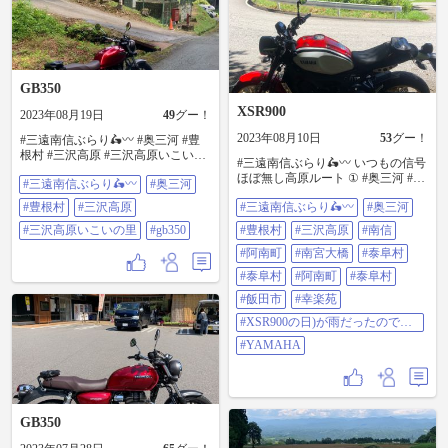
GB350
XSR900
2023年08月19日
49
グー！
2023年08月10日
53
グー！
#三遠南信ぶらり🛵〰️ #奥三河 #豊
根村 #三沢高原 #三沢高原いこいの
#三遠南信ぶらり🛵〰️ いつもの信号
里 ①ケビン ②農産物加工体験館 ③
ほぼ無し高原ルート ① #奥三河 #豊
#三遠南信ぶらり🛵〰️
#奥三河
テニスコートと受付(若者センター)
根村 #三沢高原 新野峠 ヘアピンカ
④多目的グラウンド #GB350
#豊根村
#三沢高原
#三遠南信ぶらり🛵〰️
#奥三河
ーブ ② #南信 ↓#阿南町 #南宮大橋
↑#泰阜村 天龍川 ③ #泰阜村 から #
#三沢高原いこいの里
#gb350
#豊根村
#三沢高原
#南信
阿南町 富草を📷✨ ④ #泰阜村 🪷蓮
🪷 ⑤ #飯田市 #幸楽苑 🍜＆クーポン
#阿南町
#南宮大橋
#泰阜村
で無料🥟 9日(は #XSR900の日)が雨
#泰阜村
#阿南町
#泰阜村
だったので繰越 11日(山の日)→山派
→#YAMAHA を前倒し 本日走行
#飯田市
#幸楽苑
125km🏍³₃ ⛽️5.4㍑1010円 💨燃費表
#XSR900の日)が雨だったので繰
示25.6km/㍑ →燃費計算22.7km/㍑
越
(89.0%)
#YAMAHA
GB350