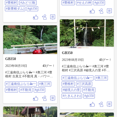
ｿ…景色を見るだけなら落石箇所ま
#豊根村
#みどり湖(
#豊根村
#せえの神
#gb350
で2km程行けます。 #GB350
#新豊根ダム)
#gb350
GB350
GB350
2023年08月19日
43
グー！
2023年08月19日
43
グー！
#三遠南信ぶらり🛵〰️ #奥三河 #豊
根村 #三沢高原 #秘境人の里 #不動
#三遠南信ぶらり🛵〰️ #奥三河 #豊
滝 (#たきんさわ) 真・パワースポッ
根村 古真立 #不動滝 真・パワース
#三遠南信ぶらり🛵〰️
#奥三河
ト ↑ガチ #GB350
ポット ↑ガチ #GB350
#三遠南信ぶらり🛵〰️
#奥三河
#豊根村
#三沢高原
#豊根村
#不動滝
#gb350
#秘境人の里
#不動滝
#たきんさわ)
#gb350