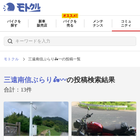
バイクを
新車
バイクを
メンテ
コミュ
探す
販売店
売る
ナンス
ニティ
モトクル
三遠南信ぶらり🛵〰️の投稿一覧
三遠南信ぶらり🛵〰️
の投稿検索結果
合計：13件