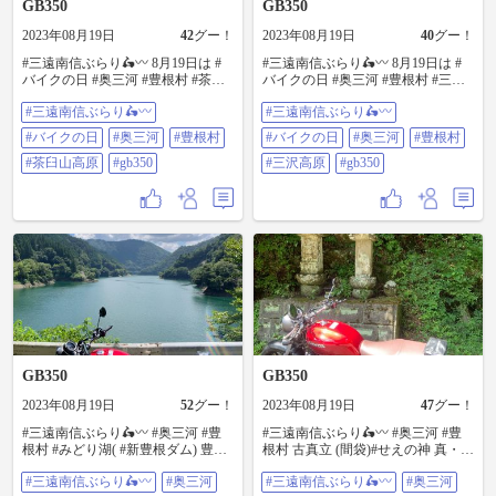
GB350
GB350
2023年08月19日
42
グー！
2023年08月19日
40
グー！
#三遠南信ぶらり🛵〰️ 8月19日は #
#三遠南信ぶらり🛵〰️ 8月19日は #
バイクの日 #奥三河 #豊根村 #茶臼
バイクの日 #奥三河 #豊根村 #三沢
山高原 ジャンボボーリング🎳やっ
高原 県道74号線のいつものヘアピ
#三遠南信ぶらり🛵〰️
#三遠南信ぶらり🛵〰️
てる #GB350
ンカーブ #GB350
#バイクの日
#奥三河
#豊根村
#バイクの日
#奥三河
#豊根村
#茶臼山高原
#gb350
#三沢高原
#gb350
GB350
GB350
2023年08月19日
52
グー！
2023年08月19日
47
グー！
#三遠南信ぶらり🛵〰️ #奥三河 #豊
#三遠南信ぶらり🛵〰️ #奥三河 #豊
根村 #みどり湖( #新豊根ダム) 豊根
根村 古真立 (間袋)#せえの神 真・パ
大橋の通行止め看板から100m程の
ワースポット ↑…たぶん… #GB350
#三遠南信ぶらり🛵〰️
#奥三河
#三遠南信ぶらり🛵〰️
#奥三河
場所がお気に入りスポット (¬¸¬)ﾎﾞ