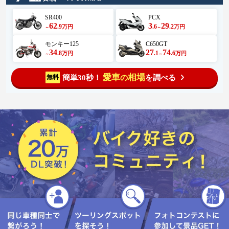
SR400
PCX
62
3
29
.9
.6
.2
万円
万円
～
～
モンキー125
C650GT
34
27
74
.8
.1
.6
万円
万円
～
～
愛車
相場
簡単30秒！
を調べる
無料
の