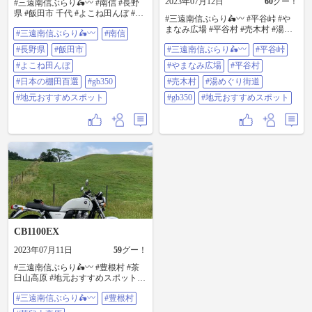
2023年07月12日
60
グー！
#三遠南信ぶらり🛵〰️ #南信 #長野
県 #飯田市 千代 #よこね田んぼ #日
#三遠南信ぶらり🛵〰️ #平谷峠 #や
本の棚田百選 #GB350 #地元おすす
まなみ広場 #平谷村 #売木村 #湯め
#三遠南信ぶらり🛵〰️
#南信
めスポット
ぐり街道 やまなみ #GB350 #地元お
#長野県
#飯田市
#三遠南信ぶらり🛵〰️
#平谷峠
すすめスポット
#よこね田んぼ
#やまなみ広場
#平谷村
#日本の棚田百選
#gb350
#売木村
#湯めぐり街道
#地元おすすめスポット
#gb350
#地元おすすめスポット
CB1100EX
2023年07月11日
59
グー！
#三遠南信ぶらり🛵〰️ #豊根村 #茶
臼山高原 #地元おすすめスポット
#CB1100EX
#三遠南信ぶらり🛵〰️
#豊根村