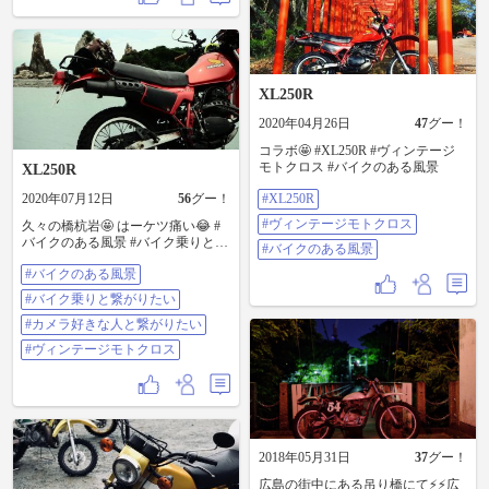
XL250R
2020年04月26日
47
グー！
コラボ🤩 #XL250R #ヴィンテージ
モトクロス #バイクのある風景
XL250R
2020年07月12日
56
グー！
#XL250R
#ヴィンテージモトクロス
久々の橋杭岩🤩 はーケツ痛い😂 #
バイクのある風景 #バイク乗りと繋
#バイクのある風景
がりたい #カメラ好きな人と繋がり
#バイクのある風景
たい #ヴィンテージモトクロス
#バイク乗りと繋がりたい
#カメラ好きな人と繋がりたい
#ヴィンテージモトクロス
2018年05月31日
37
グー！
広島の街中にある吊り橋にて⚡️⚡️広