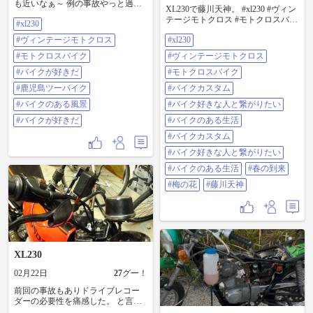
も近いなぁ～ 例の事故やっと過失
XL230で藤川天神。 #xl230 #ヴィン
割合ケリがついた。 ゼファーの復
テージモトクロス #モトクロスバイ
#xl230
活も近いかな？ だけど、XL230も
ク #バイクカスタム #バイク好きな
大好きよ！ #xl230 #ヴィンテージモ
#ヴィンテージモトクロス
#xl230
人と繋がりたい #バイクのある生活
トクロス #モトクロスバイク #バイ
#バイクカスタム #バイク好きな人
クが好きだ #鹿児島ツーバイク #バ
#モトクロスバイク
#ヴィンテージモトクロス
と繋がりたい #バイクのある生活 #
イクのある風景 #バイクが好きだ
#バイクが好きだ
春の到来 #梅の花 #藤川天神
#モトクロスバイク
#鹿児島ツーバイク
#バイクカスタム
#バイクのある風景
#バイク好きな人と繋がりたい
#バイクが好きだ
#バイクのある生活
#バイクカスタム
#バイク好きな人と繋がりたい
#バイクのある生活
#春の到来
#梅の花
#藤川天神
XL230
02月22日
27
グー！
前回の事故もありドライブレコー
ダーの必要性を痛感した。 と言う
ことで取り敢えず、XL230に安いア