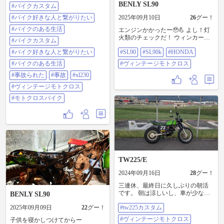
BENLY SL90
#バイクカスタム
クションカメラを取り付け。 本当
はデイトナのヘルメットにつける
#バイク好きな人と繋がりたい
2025年09月10日
26
グー！
前後撮影がいいのだが、ちょっと
金ないので繋ぎとして2000円位の
#バイクのある生活
エンジンかかったー🥹💪 よし！灯
を前だけでもないよりはマシかと
火類のチェックだ！ ウィンカー良
#バイクカスタム
思い、MP30かMP20を買うまで繋
し！ ブレーキ良し！ ヘッドライト
ぎとしてね。 相手の保険会社、あ
#バイク好きな人と繋がりたい
#SL90
#SL90k
#HONDA
ON！ あれ、エンジン止まっ
り得ない過失割合を言ってやがっ
た・・・ しかも再起動不能・・・
#バイクのある生活
#ヴィンテージモトクロス
きたからな～ #バイクカスタム #バ
レギュレータかな、ヒューズか
イク好きな人と繋がりたい #バイク
#事故られた
#事故
#xl230
な。 そーいやヒューズボックスな
のある生活 #バイクカスタム #バイ
いな🤔 自分が見た事あるレギュレ
#ヴィンテージモトクロス
ク好きな人と繋がりたい #バイクの
ータも無い。 この時代は違う形し
ある生活 #事故られた #事故 #xl230
てるのかな。 どれなんだろ🤔 調べ
#モトクロスバイク
#ヴィンテージモトクロス #モトク
ないと🤔💦 #SL90 #SL90k #HONDA
ロスバイク
#ヴィンテージモトクロス
TW225/E
2024年09月16日
28
グー！
三連休、最終日に久しぶりの朝活
です。 朝は涼しいし、車が少ない
BENLY SL90
んで気持ち良く乗ることが出来ま
2025年09月09日
22
グー！
#tw225カスタム
した。 金網の向こうは、アメリカ
空軍基地みたいな雰囲気で、 撮影
#ヴィンテージモトクロス
子供を寝かしつけてからー
しました。 お好みの方は、コメン