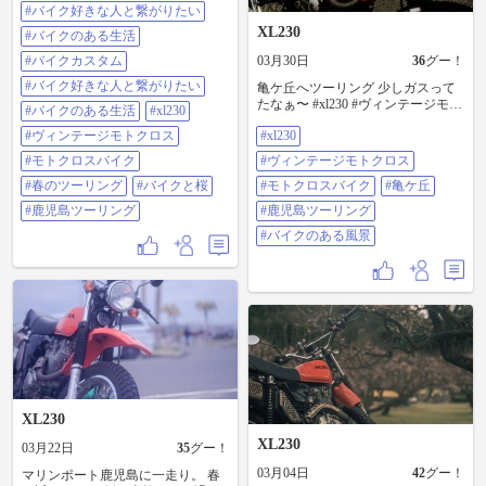
#バイク好きな人と繋がりたい #バ
#バイク好きな人と繋がりたい
イクのある生活 #xl230 #ヴィンテー
XL230
ジモトクロス #モトクロスバイク #
#バイクのある生活
春のツーリング #バイクと桜 #鹿児
#バイクカスタム
03月30日
36
グー！
島ツーリング
#バイク好きな人と繋がりたい
亀ケ丘へツーリング 少しガスって
たなぁ〜 #xl230 #ヴィンテージモト
#バイクのある生活
#xl230
クロス #モトクロスバイク #亀ケ丘
#ヴィンテージモトクロス
#xl230
#鹿児島ツーリング #バイクのある
風景
#モトクロスバイク
#ヴィンテージモトクロス
#春のツーリング
#バイクと桜
#モトクロスバイク
#亀ケ丘
#鹿児島ツーリング
#鹿児島ツーリング
#バイクのある風景
XL230
XL230
03月22日
35
グー！
03月04日
42
グー！
マリンポート鹿児島に一走り。 春