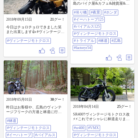
島のバイク屋&カフェ&雑貨屋&ピ
ンストライパー等による合同イベ
#吊り橋
#夜景
#ホンダ
ント「HB NIGHT」の打ち合わせ後
に、気になってた深夜の吊り橋に
2018年09月15日
21
グー！
#イーハトーブ125
て📸良い雰囲気でした🏁 #吊り橋 #
夜景 #ホンダ #イーハトーブ125 #バ
#バイアルス125
今日はチョロチョロできました笑
イアルス125 #ヴィンテージモトク
また出直します👍 #ヴィンテージモ
#ヴィンテージモトクロス
ロス #トライアル #林道 #広島
トクロス
#factoryr54
#ヴィンテージモトクロス
#トライアル
#林道
#広島
#factoryr54
2018年05月01日
30
グー！
2018年04月14日
25
グー！
昨日はお客様や、広島のヴィンテ
ージフリークの方達と林道に行っ
SR400‼︎ヴィンテージモトクロス改
てきました⚡️⚡️ヴィンテージ車両メ
⚡️⚡️これでオシャレに林道走りまく
#林道
インなので爽やかな林道メインで
ってください🏁 #sr400 #vmx #ヴィ
す🏁皆さんメンテされてるから、
#ヴィンテージモトクロス
#sr400
#VMX
ンテージモトクロス #林道 #バイク
もちろんノントラブル！！楽しか
のある風景 #factoryr54
った〜😆 #林道 #ヴィンテージモト
#イーハトーブ
#バイアルス
#ヴィンテージモトクロス