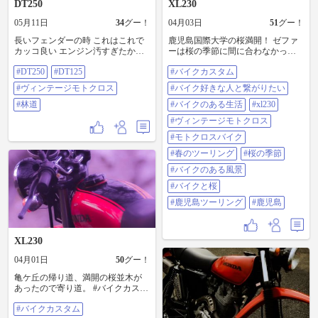
DT250
XL230
05月11日
34
グー！
04月03日
51
グー！
長いフェンダーの時 これはこれで
鹿児島国際大学の桜満開！ ゼファ
カッコ良い エンジン汚すぎたから
ーは桜の季節に間に合わなかった
塗りました！ フィン削る！ 林道行
よ〜(泣) #バイクカスタム #バイク
#DT250
#DT125
#バイクカスタム
きたい！ 神奈川で林道案内してく
好きな人と繋がりたい #バイクのあ
れる方いませんか…？ #DT250
る生活 #xl230 #ヴィンテージモトク
#ヴィンテージモトクロス
#バイク好きな人と繋がりたい
#DT125 #ヴィンテージモトクロス #
ロス #モトクロスバイク #春のツー
林道
#林道
リング #桜の季節 #バイクのある風
#バイクのある生活
#xl230
景 #バイクと桜 #鹿児島ツーリング
#ヴィンテージモトクロス
#鹿児島
#モトクロスバイク
#春のツーリング
#桜の季節
#バイクのある風景
#バイクと桜
#鹿児島ツーリング
#鹿児島
XL230
04月01日
50
グー！
亀ケ丘の帰り道、満開の桜並木が
あったので寄り道。 #バイクカスタ
ム #バイク好きな人と繋がりたい #
#バイクカスタム
バイクのある生活 #バイクカスタム