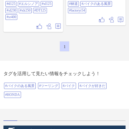
クロス #イーハトーブ #バイアルス
#tl125
#エルシノア
#xl125
#林道
#バイクのある風景
#tl125 #エルシノア #xl125 #xl230
#xlr250 #dt125 #sr400
#xl230
#xlr250
#DT125
#factoryr54
#sr400
1
タグを活用して見たい情報をチェックしよう！
#バイクのある風景
#ツーリング
#バイク
#バイクが好きだ
#HONDA