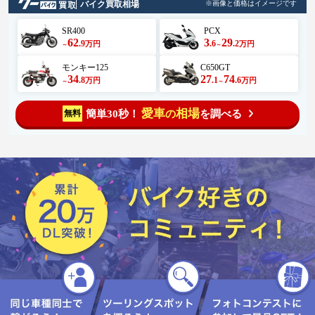
バイク買取相場
※画像と価格はイメージです
SR400
PCX
62
3
29
.9
.6
.2
万円
万円
～
～
モンキー125
C650GT
34
27
74
.8
.1
.6
万円
万円
～
～
愛車
相場
簡単30秒！
を調べる
無料
の