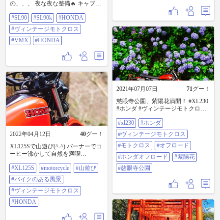
の、、、 夜な夜な整備🔥 キャブ、
ト待ってます！ ＃TW225カスタム
プラグ、エンジンオイル、エアフ
＃ヴィンテージモトクロス
#SL90
#SL90k
#HONDA
ィルター、バッテリー着手。 キャ
ブもエンジンオイルもそこそこ綺
#ヴィンテージモトクロス
麗だったな🤔 5年以内で乗ってた感
じか？🤔 タンクは錆あったんで漬
#VMX
#HONDA
けてます🛵 穴空いてなくてよかっ
た。 アクセルワイヤー切れかかっ
てるわ。 早速欠品だし。 困った困
った🤔💦 とりあえず明日エンジン
かかるかチェックしてみよーっと
🤫 #SL90 #SL90k #HONDA #ヴィン
2021年07月07日
71
グー！
テージモトクロス #VMX #HONDA
慈眼寺公園、紫陽花満開！ #XL230
#ホンダ #ヴィンテージモトクロス
#モトクロス #オフロード #ホンダ
#xl230
#ホンダ
オフロード #紫陽花 #慈眼寺公園
2022年04月12日
40
グー！
#ヴィンテージモトクロス
#モトクロス
#オフロード
XL125Sで山遊び(^-^) バーナーでコ
ーヒー沸かして自然を満喫
#ホンダオフロード
#紫陽花
#XL125S #motorcycle ＃山遊び #バ
#XL125S
#motorcycle
#山遊び
#慈眼寺公園
イクのある風景 #ヴィンテージモト
クロス #HONDA
#バイクのある風景
#ヴィンテージモトクロス
#HONDA