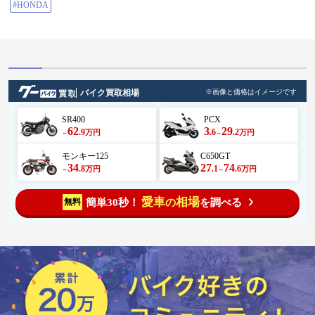
#HONDA
バイク買取相場
※画像と価格はイメージです
SR400
PCX
62
3
29
.9
.6
.2
万円
万円
～
～
モンキー125
C650GT
34
27
74
.8
.1
.6
万円
万円
～
～
愛車
相場
簡単30秒！
を調べる
無料
の