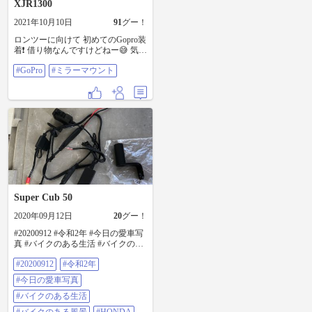
XJR1300
2021年10月10日
91
グー！
ロンツーに向けて 初めてのGopro装
着❗️ 借り物なんですけどねー😅 気持
ち良く貸してくれた友人に感謝😊
#GoPro
#ミラーマウント
晴れてくれよー😆 #Gopro #ミラー
マウント
Super Cub 50
2020年09月12日
20
グー！
#20200912 #令和2年 #今日の愛車写
真 #バイクのある生活 #バイクのあ
る風景 #honda #ホンダ #スーパーカ
#20200912
#令和2年
ブ50カスタム #supercub #スーパー
カブ #今日の作業 #その1 #usb電源 #
#今日の愛車写真
ミラーマウント #スマホホルダー #
取り付け #ウインカーリレー から
#バイクのある生活
電源取り出し #充電ok #少しずつ #