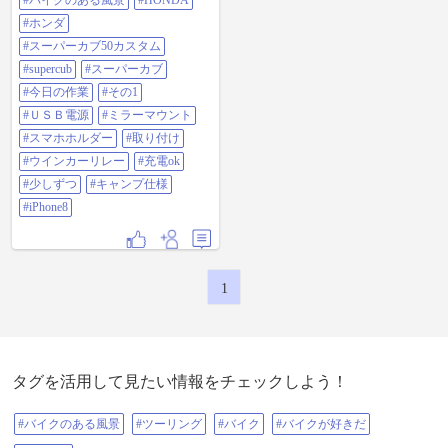
#バイクのある風景
#HONDA
キャンプ仕様 #iPhone8
#ホンダ
#スーパーカブ50カスタム
#supercub
#スーパーカブ
#今日の作業
#その1
#ＵＳＢ電源
#ミラーマウント
#スマホホルダー
#取り付け
#ウインカーリレー
#充電ok
#少しずつ
#キャンプ仕様
#iPhone8
1
タグを活用して見たい情報をチェックしよう！
#バイクのある風景
#ツーリング
#バイク
#バイクが好きだ