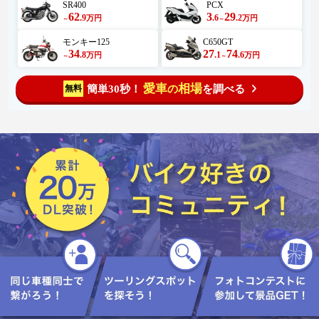
SR400
PCX
62
3
29
.9
.6
.2
万円
万円
～
～
モンキー125
C650GT
34
27
74
.8
.1
.6
万円
万円
～
～
愛車
相場
簡単30秒！
を調べる
無料
の