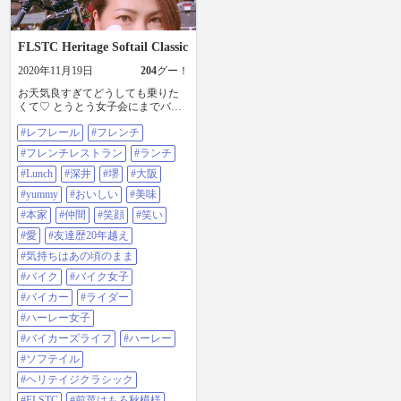
FLSTC Heritage Softail Classic
2020年11月19日
204
グー！
お天気良すぎてどうしても乗りた
くて♡ とうとう女子会にまでバイ
クで登場。 フレンチレストランに
#レフレール
#フレンチ
ハーレー 。。 場違いだったかしら
♡( ●≧艸≦) #レフレール #フレン
#フレンチレストラン
#ランチ
チ #フレンチレストラン #ランチ
#LUNCH #深井 #堺 #大阪 #yummy #
#Lunch
#深井
#堺
#大阪
おいしい #美味 #本家 #仲間 #笑顔 #
#yummy
#おいしい
#美味
笑い #愛 #友達歴20年越え #気持ち
はあの頃のまま #バイク #バイク女
#本家
#仲間
#笑顔
#笑い
子 #バイカー #ライダー #ハーレー
#愛
#友達歴20年越え
女子 #バイカーズライフ #ハーレー
#ソフテイル #ヘリテイジクラシッ
#気持ちはあの頃のまま
ク#FLSTC #前菜はもろ秋模様 #興
#バイク
#バイク女子
味津々で皆跨って写真撮影
#バイカー
#ライダー
#ハーレー女子
#バイカーズライフ
#ハーレー
#ソフテイル
#ヘリテイジクラシック
#FLSTC
#前菜はもろ秋模様