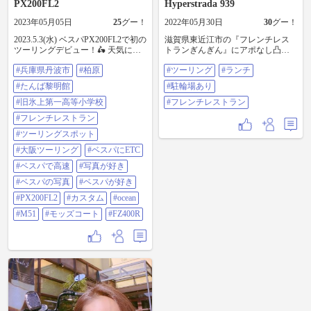
PX200FL2
Hyperstrada 939
2023年05月05日
25
グー！
2022年05月30日
30
グー！
2023.5.3(水) ベスパPX200FL2で初の
滋賀県東近江市の『フレンチレス
ツーリングデビュー！🛵 天気に恵
トランぎんぎん』にアポなし凸！
まれ快晴🌞 GSX-S1000F乗りの友達
オーナーの小林シェフとは、カリ
#兵庫県丹波市
#柏原
#ツーリング
#ランチ
と走ります❗️ ゆっくり走ってくれた
フォルニア研修で知り合ったソム
ので何とか付いていけましたが…
リエ仲間です。 名神高速の八日市
#たんば黎明館
#駐輪場あり
(必死のパッチ😭) 目的地:兵庫県丹
ICより直ぐのお店は、駐輪スペー
波市、白毫寺(びゃくごうじ)の
#旧氷上第一高等小学校
スも広くツーリングのランチにオ
#フレンチレストラン
「藤」を愛でる旅。 --- 兵庫県丹波
ススメです。 ETC2.0搭載なら、気
#フレンチレストラン
市 白毫寺から〜 たんば黎明館 (明
軽に立ち寄ることも出来るかと思
治18年設立の旧氷上第一高等小学
います。 #ツーリング #ランチ #駐
#ツーリングスポット
校。現在はフレンチレストラン) #
輪場あり #フレンチレストラン
#大阪ツーリング
#ベスパにETC
兵庫県丹波市#柏原#たんば黎明館#
旧氷上第一高等小学校#フレンチレ
#ベスパで高速
#写真が好き
ストラン#ツーリングスポット#大
#ベスパの写真
#ベスパが好き
阪ツーリング#ベスパにETC#ベスパ
で高速#写真が好き#ベスパの写真#
#PX200FL2
#カスタム
#ocean
ベスパが好き#PX200FL2#カスタム
#M51
#モッズコート
#FZ400R
#OCEAN Beetle SHORTY4#M51#モ
ッズコート#FZ400R