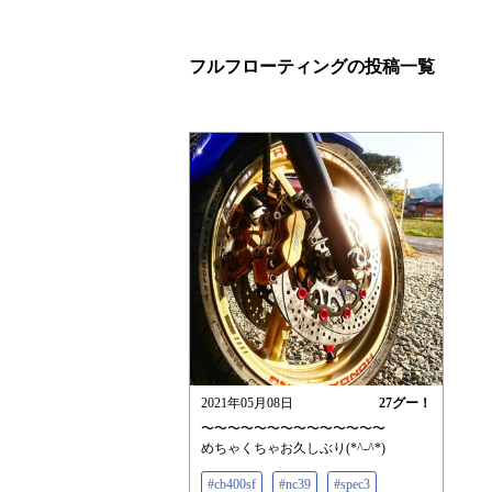
フルフローティングの投稿一覧
2021年05月08日
27
グー！
〜〜〜〜〜〜〜〜〜〜〜〜〜〜
めちゃくちゃお久しぶり(*^-^*)
#cb400sf
#nc39
#spec3