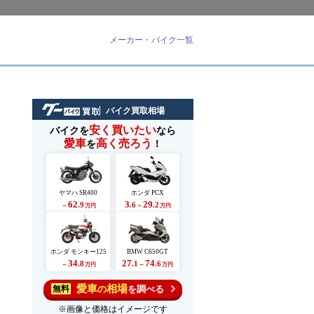
メーカー・バイク一覧
バイク買取相場
安く買いたい
バイクを
なら
愛車
高く売ろう
を
！
ツ
ヤマハ SR400
ホンダ PCX
62
3
29
.9
.6
.2
～
万円
～
万円
ホンダ モンキー125
BMW C650GT
34
27
74
.8
.1
.6
～
万円
～
万円
愛車
相場
の
を調べる
無料
※画像と価格はイメージです