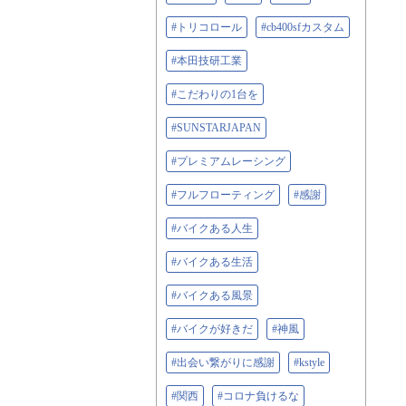
#トリコロール
#cb400sfカスタム
#本田技研工業
#こだわりの1台を
#SUNSTARJAPAN
#プレミアムレーシング
#フルフローティング
#感謝
#バイクある人生
#バイクある生活
#バイクある風景
#バイクが好きだ
#神風
#出会い繋がりに感謝
#kstyle
#関西
#コロナ負けるな