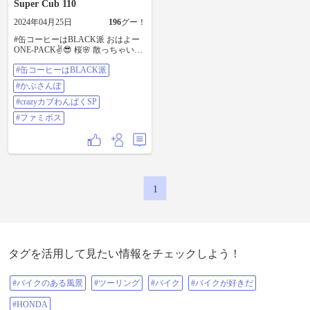
Super Cub 110
2024年04月25日
196
グー！
#缶コーヒーはBLACK派 おはよー
ONE-PACK✌️😎 桜🌸 散っちゃいま
した😭 今年も楽しませてくれてあ
#缶コーヒーはBLACK派
りがとう😍 また来年よろしくおね
がいしますね🙇 #かぶさんぽ #crazy
#かぶさんぽ
カブわんぱくSP #ファミボス
#crazyカブわんぱくSP
#ファミボス
1
タグを活用して見たい情報をチェックしよう！
#バイクのある風景
#ツーリング
#バイク
#バイクが好きだ
#HONDA