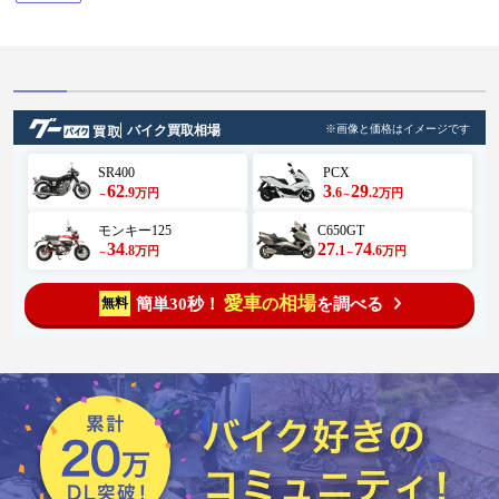
バイク買取相場
※画像と価格はイメージです
SR400
PCX
62
3
29
.9
.6
.2
万円
万円
～
～
モンキー125
C650GT
34
27
74
.8
.1
.6
万円
万円
～
～
愛車
相場
簡単30秒！
を調べる
無料
の