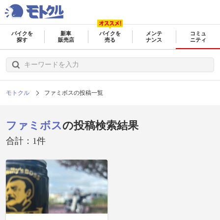
バイクを
新車
バイクを
メンテ
コミュ
探す
販売店
売る
ナンス
ニティ
モトクル
ファミボスの投稿一覧
ファミボス
の投稿検索結果
合計：1件