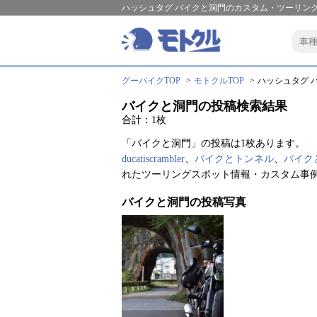
ハッシュタグ バイクと洞門のカスタム・ツーリング
グーバイクTOP
モトクルTOP
ハッシュタグ バ
バイクと洞門の投稿検索結果
合計：1枚
「バイクと洞門」の投稿は1枚あります。
ducatiscrambler
、
バイクとトンネル
、
バイク
れたツーリングスポット情報・カスタム事
バイクと洞門の投稿写真