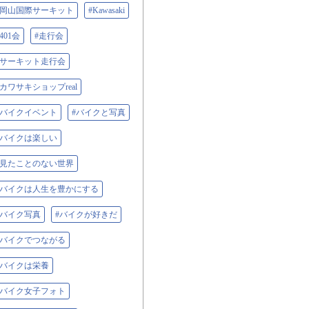
#岡山国際サーキット
#Kawasaki
#401会
#走行会
#サーキット走行会
#カワサキショップreal
#バイクイベント
#バイクと写真
#バイクは楽しい
#見たことのない世界
#バイクは人生を豊かにする
#バイク写真
#バイクが好きだ
#バイクでつながる
#バイクは栄養
#バイク女子フォト