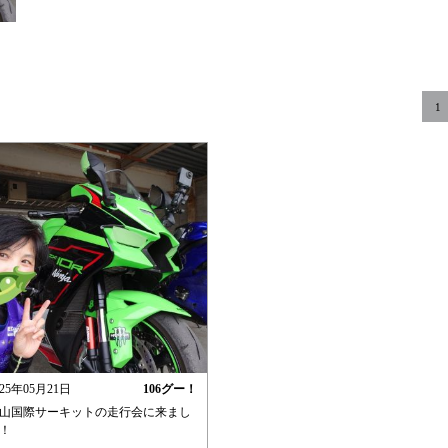
1
025年05月21日
106
グー！
山国際サーキットの走行会に来まし
！