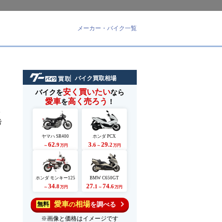
メーカー・バイク一覧
バイク買取相場
安く買いたい
バイクを
なら
愛車
高く売ろう
を
！
い
考
ヤマハ SR400
ホンダ PCX
62
3
29
.9
.6
.2
～
万円
～
万円
ホンダ モンキー125
BMW C650GT
34
27
74
.8
.1
.6
～
万円
～
万円
愛車
相場
の
を調べる
無料
※画像と価格はイメージです