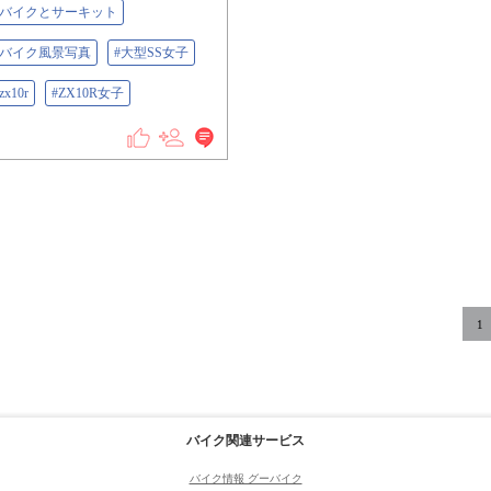
#バイクとサーキット
#バイク風景写真
#大型SS女子
zx10r
#ZX10R女子
1
バイク関連サービス
バイク情報 グーバイク