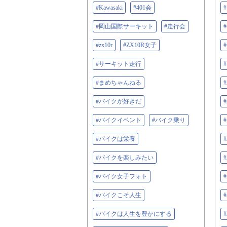
#Kawasaki
#401会
#岡山国際サーキット
#走行会
#zx10r
#ZX10R女子
#サーキット走行
#まめちゃんねる
#バイクが好きだ
#バイクイベント
#バイク乗り
#バイクは栄養
#バイクを楽しみたい
#バイク女子フォト
#バイクこそ人生
#バイクは人生を豊かにする