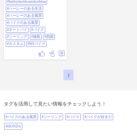
#harleydavidsontokushima
ントキャンペーン実施中！ナイト
スター、ナイトスタースペシャ
#ハーレーのある生活
ル、スポーツスターS成約＆納車特
典！6月30日まで！ ◆ #10000円割引
#ハーレーのある風景
ETC車載器助成キャンペーン実施
#バイクのある風景
中！6月2日まで！ ◆上質な中古車
多数あります！値下げしました！
#オートバイ
#バイク
◆ウェアとパーツ50〜70%OFFセー
#ツーリング
#徳島
#四国
ル商品あり！ #ハーレー #ハーレー
ダビッドソン #ハーレー徳島 #ハー
#カスタム
#MJバイク
レーダビッドソン徳島 #harley #HD
徳島 #hdtokushima
#harleydavidsontokushima #ハーレー
のある生活 #ハーレーのある風景 #
バイクのある風景 #オートバイ #バ
イク #ツーリング #徳島 #四国 #カ
スタム #mjバイク
1
タグを活用して見たい情報をチェックしよう！
#バイクのある風景
#ツーリング
#バイク
#バイクが好きだ
#HONDA