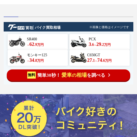
バイク買取相場
※画像と価格はイメージです
SR400
PCX
62
3
29
.9
.6
.2
万円
万円
～
～
モンキー125
C650GT
34
27
74
.8
.1
.6
万円
万円
～
～
愛車
相場
簡単30秒！
を調べる
無料
の