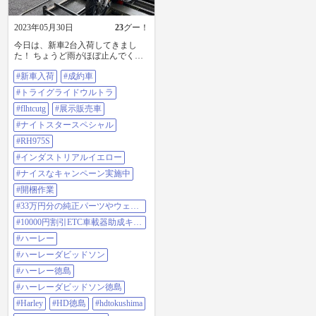
2023年05月30日
23
グー！
今日は、新車2台入荷してきまし
た！ ちょうど雨がほぼ止んでくれ
たので助かりました。 今年入荷初
#新車入荷
#成約車
めてのトライク！ トライクグライ
ドウルトラ（FLHTCUTG）のビビ
#トライグライドウルトラ
ッドブラックです。 さすがに迫力
ありますね！ ご成約車両です。 そ
#flhtcutg
#展示販売車
してもう1台。 ナイトスタースペシ
#ナイトスタースペシャル
ャル（RH975S）です。 インダスト
リアルイエローというカラーが入
#RH975S
荷したのですが、 このモデルのこ
#インダストリアルイエロー
のカラーは初入荷です！ こちらは
店頭展示販売車になります。 ナイ
#ナイスなキャンペーン実施中
スなキャンペーン実施中。 #新車入
#開梱作業
荷 #成約車 #トライグライドウルト
ラ #FLHTCUTG #展示販売車 #ナイ
#33万円分の純正パーツやウェア
トスタースペシャル #RH975S #イ
をプレゼントキャンペーン実施
#10000円割引ETC車載器助成キャ
ンダストリアルイエロー #ナイスな
中！ナイトスター、ナイトスター
ンペーン実施中！6月2日まで！
キャンペーン実施中 #開梱作業 ◆6
スペシャル、スポーツスターS成
#ハーレー
月1日(木)は休業日です。 ◆お得な
約＆納車特典！6月30日まで！
#ハーレーダビッドソン
ブルスカチケット当店店頭にて販
売中！ ◆NEWモデル限定車ファス
#ハーレー徳島
トジョニー入荷！ ◆NEWモデル限
#ハーレーダビッドソン徳島
定車ハイウェイキング入荷！ ◆120
周年記念モデル販売中！ ◆ #33万円
#Harley
#HD徳島
#hdtokushima
分の純正パーツやウェアをプレゼ